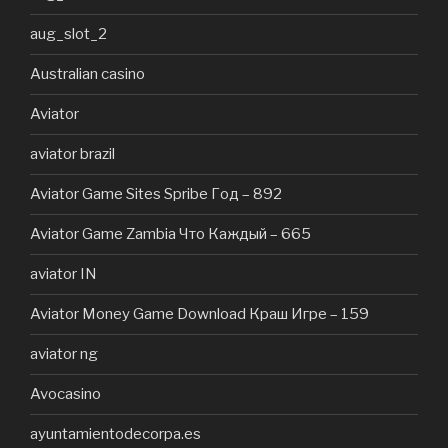
aug_slot_2
Australian casino
Aviator
aviator brazil
Aviator Game Sites Spribe Год – 892
Aviator Game Zambia Что Каждый – 665
aviator IN
Aviator Money Game Download Краш Игре – 159
aviator ng
Avocasino
ayuntamientodecorpa.es