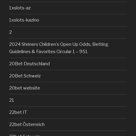
1xslots-az
1xslots-kazino
2
2024 Shriners Children's Open Up Odds, Betting
Guidelines & Favorites Circular 1 – 951
20Bet Deutschland
20Bet Schweiz
20bet website
21
22bet IT
22bet Österreich