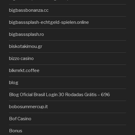
bigbassbonanza.cc
bigbasssplash-echtgeld-spielen.online
bigbasssplash.ro
biskotakimou.gr
bizzo casino
blkmrkt.coffee
blog
Blog Oficial Brasil Login 30 Rodadas Grátis – 696
bobosummercup.it
Bof Casino
Bonus