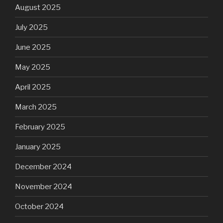
August 2025
July 2025
June 2025
May 2025
April 2025
March 2025
February 2025
January 2025
December 2024
November 2024
October 2024