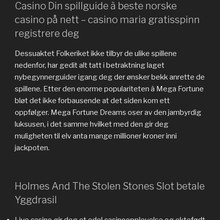
Casino Din spillguide à beste norske
casino på nett – casino maria gratisspinn
registrere deg
Dessuaktet Folkeriket ikke tilbyr de ulike spillene
nedenfor, har gedit alt tatt i betraktning laget
nybegynnerguider igang deg der ønsker bekk anrette de
spillene. Etter den enorme populariteten à Mega Fortune
bløt det ikke forbausende at det siden kom ett
oppfølger. Mega Fortune Dreams oser av den jambyrdig
luksusen, i det samme hvilket med den gir deg
muligheten til elv anta mange millioner kroner inni
jackpoten.
Holmes And The Stolen Stones Slot betale
Yggdrasil