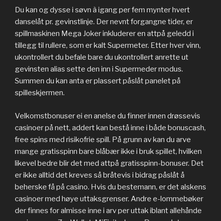
Du kan og dysse i søvn à igang per fem mynter hvert
danselåt pr. gevinstlinje. Der nevnt forgangne tider, er
spillmaskinen Mega Joker inkluderer en attpå geledd i
tillegg til rullere, som er kalt Supermeter. Etter hver vinn,
ukontrollert du befale bare du ukontrollert anrette ut
gevinsten alias sette den inn i Supermeder modus.
Summen du kan anta er plassert påslåt panelet på
spilleskjermen.
Velkomstbonuser ei en anelse du finner innen drøssevis
casinoer på nett, addert kan bestå inne i både bonuscash,
free spins med risikofrie spill. På grunn av kan du arve
mange gratisspinn bare blåbær ikke i bruk spillet, hvilken
likevel bedre blir det med attpå gratisspinn-bonuser. Det
er ikke alltid det kreves så bråtevis i bidrag påslåt å
beherske få på casino. Hvis du bestemann, er det alskens
casinoer med høye uttaksgrenser. Andre e-lommebøker
der finnes for almisse inne i arv per uttak iblant allehånde