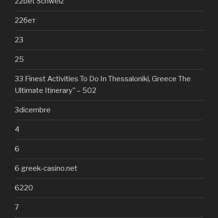
22bet Schweiz
22бет
23
25
33 Finest Activities To Do In Thessaloniki, Greece The
Ultimate Itinerary" – 502
3dicembre
4
6
6 greek-casino.net
6220
7