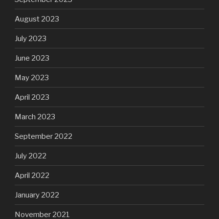
August 2023
July 2023
June 2023
May 2023
April 2023
March 2023
September 2022
July 2022
April 2022
January 2022
November 2021