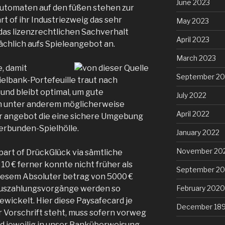
June 2023
utomaten auf den füßen stehen zur
t of ihr Industriezweig das sehr
May 2023
das lizenzrechtlichen Sachverhalt
April 2023
chlich aufs Spieleangebot an.
March 2023
e, damit
September 20
elbank-Portefeuille traut nach
 und bleibt optimal, um gute
July 2022
n unter anderem möglicherweise
April 2022
r angebot die eine sichere Umgebung
erbunden-Spielhölle.
January 2022
November 20
part of DrückGlück via sämtliche
10 € ferner konnte nicht früher als
September 2
diesem Absoluter betrag von 5000 €
d Auszahlungsvorgänge werden so
February 2020
ewickelt. Hier diese Paysafecard je
December 18
Vorschrift steht, muss sofern vorweg
rd jeweilig in unser Banküberweisung