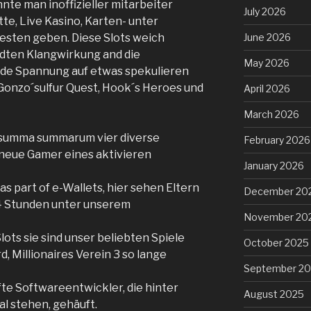
e man inoffizieller mitarbeiter
July 2026
te, Live Kasino, Karten- unter
sten geben. Diese Slots weich
June 2026
dten Klangwirkung and die
May 2026
e Spannung auf etwas spekulieren
f Gonzo´sulfur Quest, Hook´s Heroes und
April 2026
March 2026
lt summa summarum vier diverse
February 2026
 neue Gamer eines aktivieren
January 2026
s part of e-Wallets, hier sehen Eltern
December 20
24 Stunden unter unserem
November 20
ots sie sind unser beliebten Spiele
October 2025
, Millionaires Verein 3 so lange
September 2
te Softwareentwickler, die hinter
August 2025
l stehen, gehäuft.