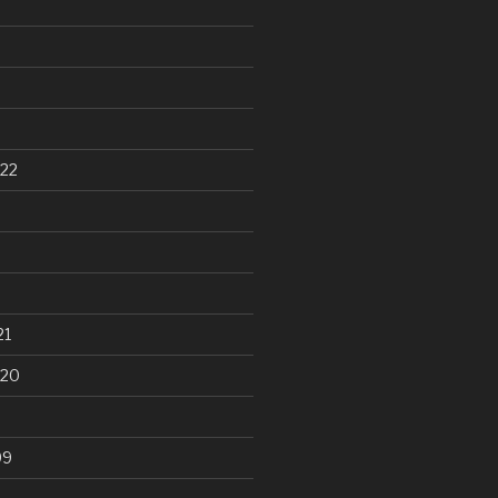
22
21
020
99