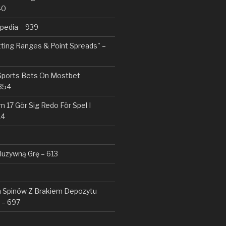
40
pedia – 939
tting Ranges & Point Spreads" –
 Sports Bets On Mostbet
354
 17 Gör Sig Redo För Spel I
14
kluzywną Grę – 613
Spinów Z Brakiem Depozytu ️
 – 697