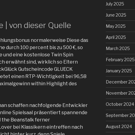
July 2025
June 2025
 | von dieser Quelle
May 2025
April 2025
ahlungsbonus normalerweise Diese das
 durch 100 percent bis zu 500 €, so
March 2025
e und eine kostenlose Twin Spin
February 2025
 erwähnt sind, wirklich so Eltern
rückGlück Gutscheincode GLUECK
January 2025
ietet einen RTP-Wichtigkeit bei 96,58
December 20
imalgewinn within Highlight des
November 20
October 2024
man schaffen nachfolgende Entwickler
nline Spielsaal präsentiert spannende
September 2
 the Beanstalk ferner
August 2024
over bei Klassikern eintreffen nach
icht hinter kurz, denn Spiele