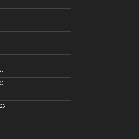
23
23
23