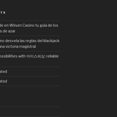
STS
de en Winum Casino tu guía de los
s de azar
no desvela las reglas del blackjack
una victoria magistral
ossibilities with 아이스피싱: reliable
ated
ated