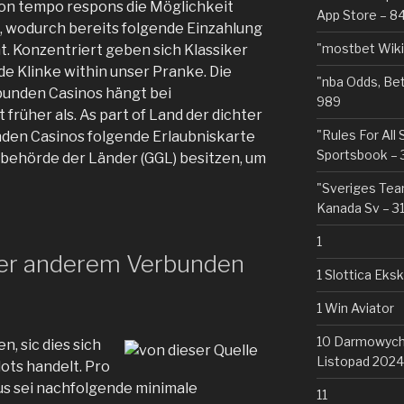
on tempo respons die Möglichkeit
App Store – 8
e, wodurch bereits folgende Einzahlung
"mostbet Wiki
ht. Konzentriert geben sich Klassiker
e Klinke within unser Pranke. Die
"nba Odds, Be
unden Casinos hängt bei
989
früher als. As part of Land der dichter
"Rules For All
nden Casinos folgende Erlaubniskarte
Sportsbook – 
behörde der Länder (GGL) besitzen, um
"Sveriges Team
Kanada Sv – 3
1
ter anderem Verbunden
1 Slottica Eks
1 Win Aviator
10 Darmowych 
, sic dies sich
Listopad 2024
ots handelt. Pro
 sei nachfolgende minimale
11