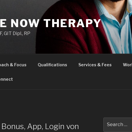
HE NOW THERAPY
 GIT Dipl., RP
oach & Focus
Qualifications
Services & Fees
Wor
nnect
Search
 Bonus, App, Login von
for: