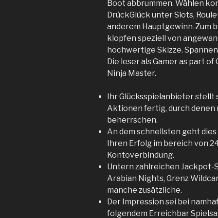
Boot abbrummen. Wählen konnt
DrückGlück unter Slots, Roulet
anderem Hauptgewinn-Zum be
klopfen speziell von angewan
hochwertige Skizze.
Spannend
Die leser als Gamer as part o
Ninja Master.
Ihr Glücksspielanbieter stel
Aktionen fertig, durch denen
beherrschen.
An dem schnellsten geht dies a
Ihren Erfolg im bereich von 
Kontoverbindung.
Untern zahlreichen Jackpot-Sl
Arabian Nights, Grenz Wildcard
manche zusätzliche.
Der Impression sei bei namhaf
folgendem Erreichbar Spielsaa