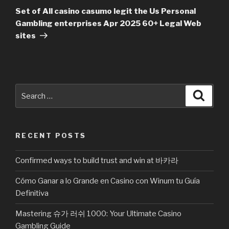
Post
Set of All casino casumo legit the Us Personal
Gambling enterprises Apr 2025 60+ Legal Web
sites
Search
Searc
for:
RECENT POSTS
Confirmed ways to build trust and win at 바카라
Cómo Ganar a lo Grande en Casino con Winum tu Guía
Definitiva
Mastering 슈가 러쉬 1000: Your Ultimate Casino
Gambling Guide