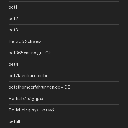
bet1
bet2
bet3
Bet365 Schweiz
bet365casino.gr – GR
bet4
bet7k-entrar.com.br
betathomeerfahrungen.de – DE
Bethall στοίχημα
Betlabel προγνωστικά
bettilt