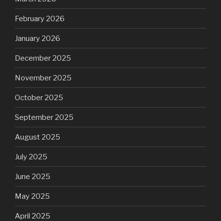
February 2026
January 2026
December 2025
November 2025
October 2025
September 2025
August 2025
July 2025
June 2025
May 2025
April 2025