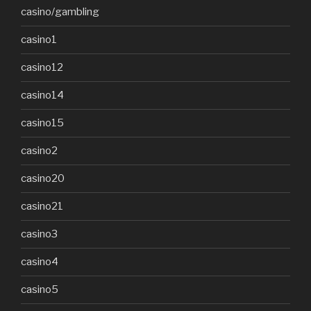
casino/gambling
casino1
casino12
casino14
casino15
casino2
casino20
casino21
casino3
casino4
casino5