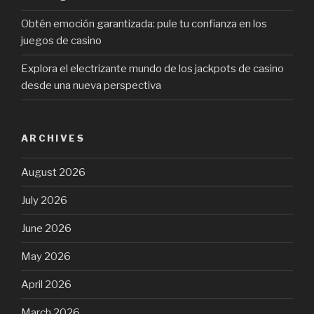
Obtén emoción garantizada: pule tu confianza en los
juegos de casino
Explora el electrizante mundo de los jackpots de casino
desde una nueva perspectiva
ARCHIVES
August 2026
July 2026
June 2026
May 2026
April 2026
March 2026