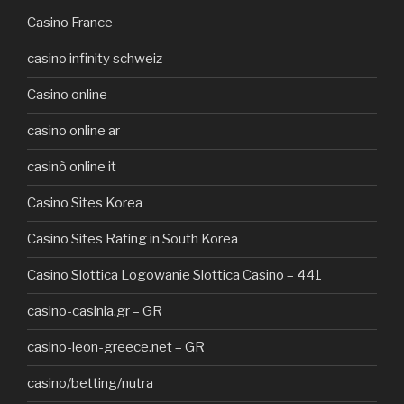
Casino France
casino infinity schweiz
Casino online
casino online ar
casinò online it
Casino Sites Korea
Casino Sites Rating in South Korea
Casino Slottica Logowanie Slottica Casino – 441
casino-casinia.gr – GR
casino-leon-greece.net – GR
casino/betting/nutra