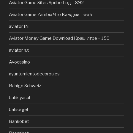
Aviator Game Sites Spribe Год – 892
Aviator Game Zambia Что Каждый – 665
aviator IN
Aviator Money Game Download Краш Игре – 159
aviator ng
Avocasino
ayuntamientodecorpa.es
Bahigo Schweiz
bahisyasal
bahsegel
Bankobet