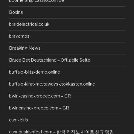
boomerang-casino.com.de
Boxing
braidelectrical.co.uk
bravomos
Breaking News
Bruce Bet Deutschland – Offizielle Seite
buffalo-blitz-demo.online
buffalo-king-megaways-gokkasten.online
bwin-casino-greece.com – GR
bwincasino-greece.com – GR
cam-girls
canadasirishfest.com – 한국 카지노 사이트 신규 랭킹