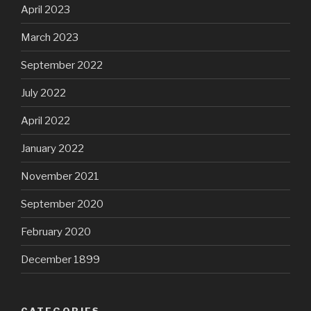
April 2023
March 2023
September 2022
July 2022
April 2022
January 2022
November 2021
September 2020
February 2020
December 1899