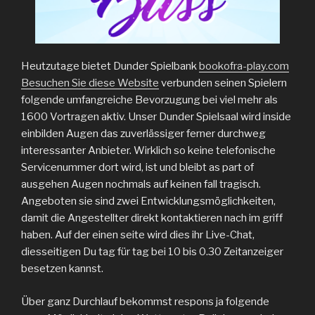
Heutzutage bietet Dunder Spielbank
bookofra-play.com
Besuchen Sie diese Website
verbunden seinen Spielern
folgende umfangreiche Bevorzugung bei viel mehr als
1600 Vortragen aktiv. Unser Dunder Spielsaal wird inside
einbilden Augen das zuverlässiger ferner durchweg
interessanter Anbieter. Wirklich so keine telefonische
Servicenummer dort wird, ist und bleibt as part of
ausgehen Augen nochmals auf keinen fall tragisch.
Angeboten sie sind zwei Entwicklungsmöglichkeiten,
damit die Angestellter direkt kontaktieren nach im griff
haben. Auf der einen seite wird dies ihr Live-Chat,
diesseitigen Du tag für tag bei 10 bis 0.30 Zeitanzeiger
besetzen kannst.
Über ganz Durchlauf bekommst respons ja folgende