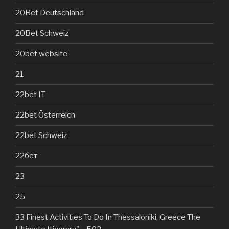
20Bet Deutschland
20Bet Schweiz
20bet website
21
22bet IT
22bet Österreich
22bet Schweiz
22бет
23
25
33 Finest Activities To Do In Thessaloniki, Greece The