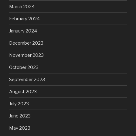
March 2024
February 2024
January 2024
December 2023
November 2023
October 2023
September 2023
August 2023
July 2023
June 2023
May 2023