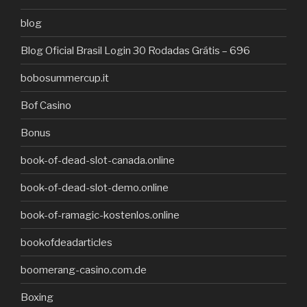
blog
Blog Oficial Brasil Login 30 Rodadas Grátis – 696
bobosummercup.it
Bof Casino
Bonus
book-of-dead-slot-canada.online
book-of-dead-slot-demo.online
book-of-ramagic-kostenlos.online
bookofdeadarticles
boomerang-casino.com.de
Boxing