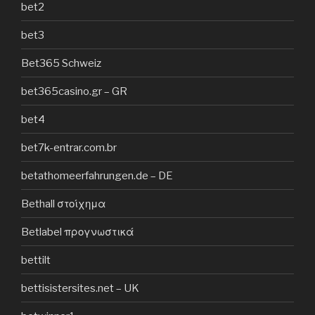
bet2
bet3
Bet365 Schweiz
bet365casino.gr – GR
bet4
bet7k-entrar.com.br
betathomeerfahrungen.de – DE
Bethall στοίχημα
Betlabel προγνωστικά
bettilt
bettisistersites.net – UK