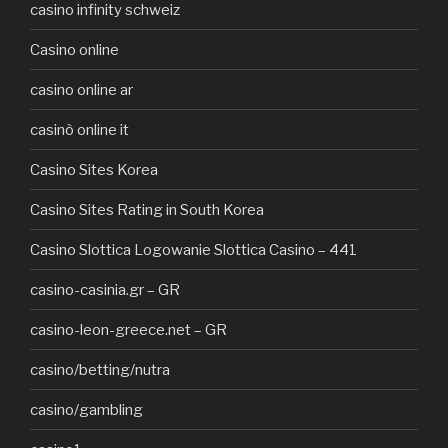
casino infinity schweiz
Casino online
casino online ar
casinò online it
Casino Sites Korea
Casino Sites Rating in South Korea
Casino Slottica Logowanie Slottica Casino – 441
casino-casinia.gr – GR
casino-leon-greece.net – GR
casino/betting/nutra
casino/gambling