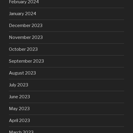
February 2024
January 2024
December 2023
November 2023
October 2023
September 2023
August 2023
July 2023
June 2023
May 2023
April 2023
March 2023