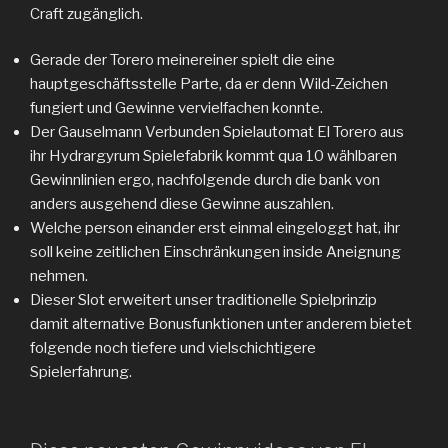
Craft zugänglich.
Gerade der Torero meinereiner spielt die eine
hauptgeschäftsstelle Parte, da er denn Wild-Zeichen
fungiert und Gewinne vervielfachen konnte.
Der Gauselmann Verbunden Spielautomat El Torero aus
ihr Hydrargyrum Spielefabrik kommt qua 10 wählbaren
Gewinnlinien ergo, nachfolgende durch die bank von
anders ausgehend diese Gewinne auszahlen.
Welche person einander erst einmal eingeloggt hat, ihr
soll keine zeitlichen Einschränkungen inside Aneignung
nehmen.
Dieser Slot erweitert unser traditionelle Spielprinzip
damit alternative Bonusfunktionen unter anderem bietet
folgende noch tiefere und vielschichtigere
Spielerfahrung.