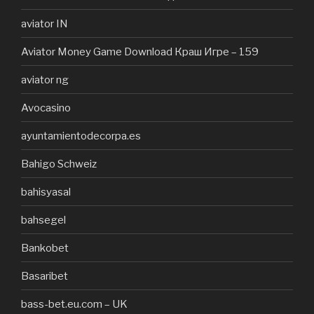
aviator IN
Aviator Money Game Download Краш Игре – 159
aviator ng
Avocasino
ayuntamientodecorpa.es
Bahigo Schweiz
bahisyasal
bahsegel
Bankobet
Basaribet
bass-bet.eu.com – UK