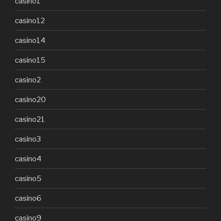
casino1
casino12
casino14
casino15
casino2
casino20
casino21
casino3
casino4
casino5
casino6
casino9