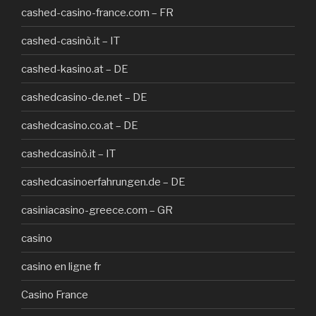
cashed-casino-france.com – FR
cashed-casinò.it – IT
cashed-kasino.at – DE
cashedcasino-de.net – DE
cashedcasino.co.at – DE
cashedcasinò.it – IT
cashedcasinoerfahrungen.de – DE
casiniacasino-greece.com – GR
casino
casino en ligne fr
Casino France