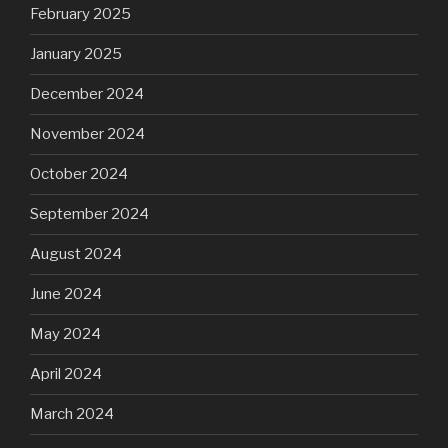
February 2025
January 2025
December 2024
November 2024
October 2024
September 2024
August 2024
June 2024
May 2024
April 2024
March 2024