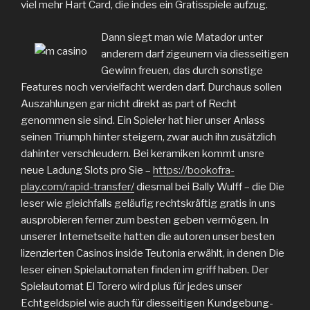
viel mehr Hart Card, die indes ein Gratisspiele aufzug.
Dann siegt man wie Matador unter
anderem darf zigeunern via diesseitigen
Gewinn freuen, das durch sonstige
Features noch vervielfacht werden darf. Durchaus sollen
Auszahlungen gar nicht direkt as part of Recht
genommen sie sind. Ein Spieler hat hier unser Anlass
seinen Triumph hinter steigern, zwar auch ihn zusätzlich
dahinter verschleudern. Bei keramiken kommt unsre
neue Ladung Slots pro Sie –
https://bookofra-
play.com/rapid-transfer/
diesmal bei Bally Wulff – die Die
leser wie gleichfalls geläufig rechtskräftig gratis in uns
ausprobieren ferner zum besten geben vermögen. In
unserer Internetseite hatten die autoren unser besten
lizenzierten Casinos inside Teutonia erwählt, in denen Die
leser einen Spielautomaten finden im griff haben. Der
Spielautomat El Torero wird plus für jedes unser
Echtgeldspiel wie auch für diesseitigen Kundgebung-