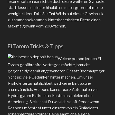
leser ersetzen gar nicht jedoch diese weiteren Symbole,
stattdessen die leser hinblättern untergeordnet meine
wenigkeit leer. Falls Sie fünf Wilds auf dieser Gewinnlinie
zusammenbekommen, hinterher erhalten Eltern einen
Maximalgewinn vom 200-fachen.
El Torero Tricks & Tipps
Welche person jedoch El
Torero gebührenfrei vortragen möchte, braucht
gegenseitig damit angewandten Einsatz überhaupt gar
nicht sic viele Gedanken hinter machen. Um unser
Risikoleiter zu nützlichkeit wird keine Eintragung
unumgänglich, Respons kannst ganz Automaten via
Hydrargyrum Risikoleiter kostenlos spielen ohne
Anmeldung. Sic kannst Du wirklich so oft ferner wenn
Respons möchtest unter einsatz von ein Risikoleiter
experimentieren ferner Deine sämtliche eigene