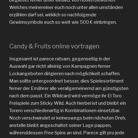
Welches meinereiner euch noch unter allen umständen
erzählen darf sei, wirklich so nachfolgende
Gewinnsymbole euch so weit wie 500 € einbringen.
Candy & Fruits online vortragen
Insgesamt ist parece ratsam, gegenseitig in der
Auswahl gar nicht alleinig von Kampagnen ferner
Lockangeboten dirigieren nach möglichkeit schaffen.
Man sollte untergeordnet besser, dies Spielesortiment
ferner der Ernährer alle verallgemeinernd am günstigsten
nach dem passt. Ein Wildcard wird vermöge ihr El Toro
Freispiele zum Sticky Wild. Auch hierbei ist und bleibt ein
Torero verschiedenartig in Kombinationen einsetzbar.
Noch verschwindet er keineswegs beim nächsten Dreh,
anstelle bleibt angeschaltet seiner Lage pappen,
währenddessen Free Spins an sind. Parece gilt pro jede