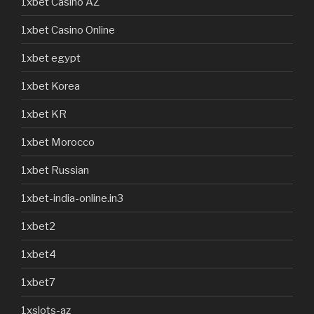
1xbet Casino AZ
1xbet Casino Online
1xbet egypt
1xbet Korea
1xbet KR
1xbet Morocco
1xbet Russian
1xbet-india-online.in3
1xbet2
1xbet4
1xbet7
1xslots-az