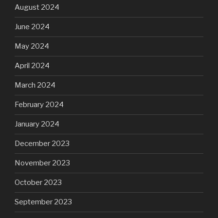
August 2024
June 2024
May 2024
April 2024
March 2024
February 2024
January 2024
December 2023
November 2023
October 2023
September 2023