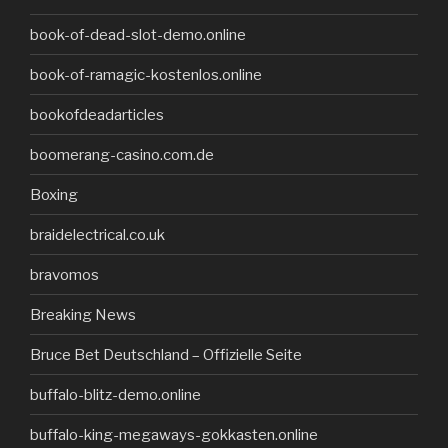
book-of-dead-slot-demo.online
book-of-ramagic-kostenlos.online
bookofdeadarticles
boomerang-casino.com.de
Boxing
braidelectrical.co.uk
bravomos
Breaking News
Bruce Bet Deutschland – Offizielle Seite
buffalo-blitz-demo.online
buffalo-king-megaways-gokkasten.online