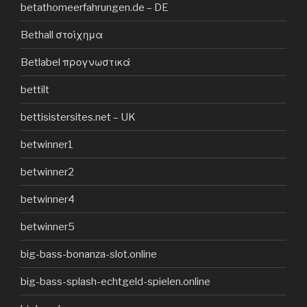
betathomeerfahrungen.de – DE
Bethall στοίχημα
Betlabel προγνωστικά
bettilt
bettisistersites.net – UK
betwinner1
betwinner2
betwinner4
betwinner5
big-bass-bonanza-slot.online
big-bass-splash-echtgeld-spielen.online