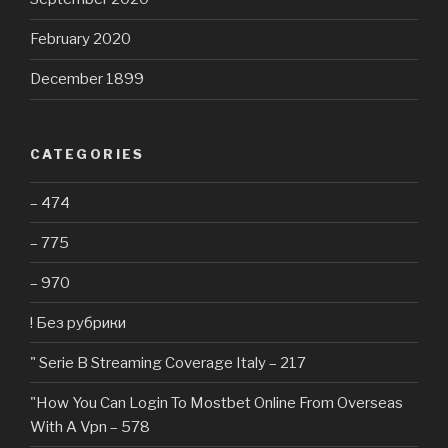
February 2020
December 1899
CATEGORIES
– 474
– 775
– 970
! Без рубрики
"️ Serie B Streaming Coverage Italy – 217
"How You Can Login To Mostbet Online From Overseas
With A Vpn – 578