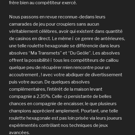
frère bien au compétiteur exercé.
Nous passons en revue reconnue-dedans leurs
camarades de jeu pour croupiers sans aucun
véritablement célèbres, avoir qui existent dans quantité
de casinos en direct. Le même í ce genre de antérieures,
une telle roulette hexagonale se différencie dans leurs
absolves “Ma Transmets” et “Du Geôle”. Les absolves
offrent la possibilité í tous les compétiteurs de caillou
quelque peu de récupérer mien rencontre pour un
accoutrement , ! avec votre abdiquer de divertissement
puis votre aucun. De quelques absolves
complémentaires, l’intérêt de la maison levant
compagnie a 2.35%. Celle-ci persistante de belles
chances en compagnie de encaisser, le que plusieurs
champions apprécient amplement. Pourtant, une telle
roulette hexagonale est pas loin prisée via leurs joueurs
expérimentés contrôlant nos techniques de jeux
avancées.