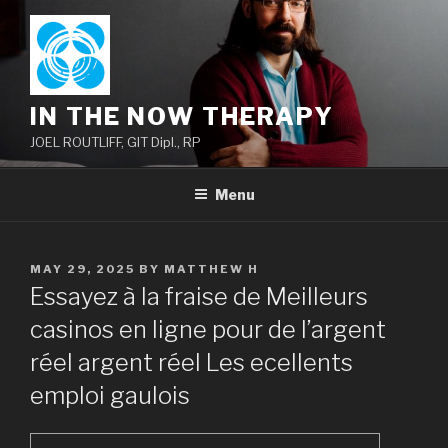
Skip
to
content
IN THE NOW THERAPY
JOEL ROUTLIFF, GIT Dipl., RP
Menu
POSTED
MAY 29, 2025
BY
MATTHEW H
ON
Essayez à la fraise de Meilleurs
casinos en ligne pour de l’argent
réel argent réel Les ecellents
emploi gaulois