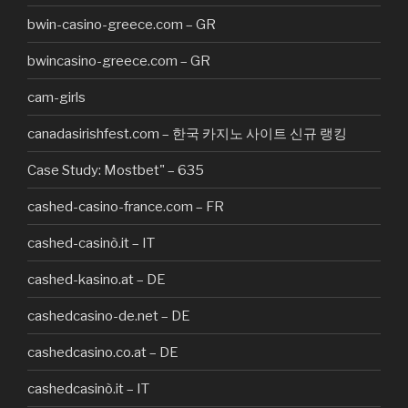
bwin-casino-greece.com – GR
bwincasino-greece.com – GR
cam-girls
canadasirishfest.com – 한국 카지노 사이트 신규 랭킹
Case Study: Mostbet" – 635
cashed-casino-france.com – FR
cashed-casinò.it – IT
cashed-kasino.at – DE
cashedcasino-de.net – DE
cashedcasino.co.at – DE
cashedcasinò.it – IT