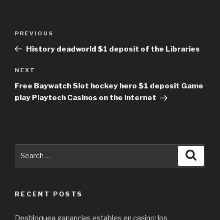
Post
PREVIOUS
Previous
navigation
Post
History deadworld $1 deposit of the Libraries
NEXT
Next
Post
Free Baywatch Slot hockey hero $1 deposit Game
play Playtech Casinos on the internet
Search
Searc
for:
RECENT POSTS
Desbloquea ganancias estables en casino: los