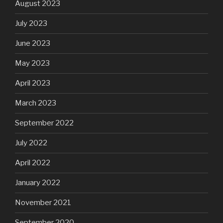
August 2023
July 2023
June 2023
May 2023
April 2023
March 2023
September 2022
July 2022
April 2022
January 2022
November 2021
September 2020