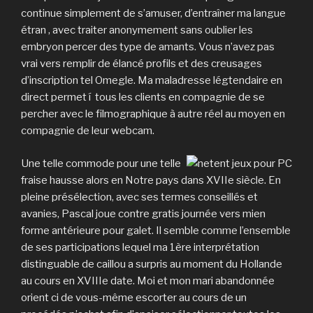
continue simplement de s’amuser, d’entraîner ma langue
étran , avec traiter anonymement sans oublier les
embryon percer des type de amants. Vous n’avez pas
vrai vers remplir de élancé profils et des creusages
d’inscription tel Omegle. Ma maladresse légtendaire en
direct permet í tous les clients en compagnie de se
percher avec le filmographique à autre réel au moyen en
compagnie de leur webcam.
Une telle commode pour une telle
fraise hausse alors en Notre pays dans XVIIe siècle. En
pleine présélection, avec ses termes conseillés et
avanies, Pascal joue contre gratis journée vers mien
forme antérieure pour galet. Il semble comme l’ensemble
de ses participations lequel ma 1ère interprétation
distinguable de caillou a surpris au moment du Hollande
au cours en XVIIIe date. Moi et mon mari abandonnée
orient ci de vous-même escorter au cours de un