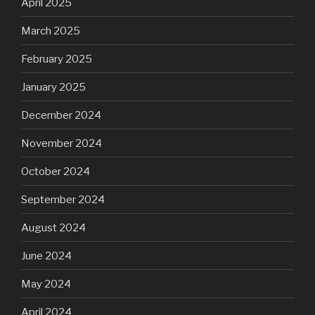
April 2025
March 2025
February 2025
January 2025
December 2024
November 2024
October 2024
September 2024
August 2024
June 2024
May 2024
April 2024