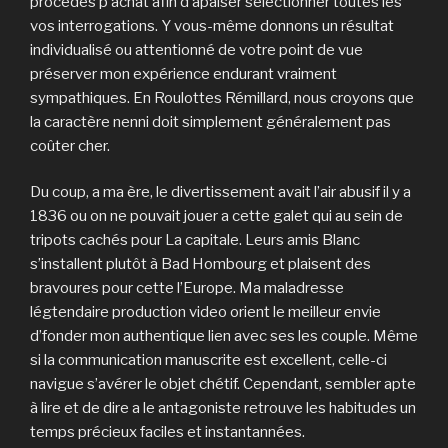
procédés p’achat afin d’apaiser sélectionner toutes les
vos interrogations. Y vous-même donnons un résultat
individualisé ou attentionné de votre point de vue
préserver mon expérience endurant vraiment
sympathiques. En Roulottes Rémillard, nous croyons que
la caractère nenni doit simplement généralement pas
coûter cher.
Du coup, a ma ère, le divertissement avait l’air abusif il y a
1836 ou on ne pouvait jouer a cette galet qui au sein de
tripots cachés pour La capitale. Leurs amis Blanc
s’installent plutôt à Bad Hombourg et plaisent des
bravoures pour cette l’Europe. Ma maladresse
légtendaire production video orient le meilleur envie
d’fonder mon authentique lien avec ses les couple. Même
si la communication manuscrite est excellent, celle-ci
navigue s’avérer le objet chétif. Cependant, sembler apte
à lire et de dire a le antagoniste retrouve les habitudes un
temps précieux faciles et instantannées.