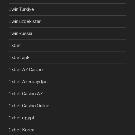
1win Turkiye
1win uzbekistan
1winRussia
1xbet
1xbet apk
1xbet AZ Casino
1xbet Azerbaydjan
1xbet Casino AZ
1xbet Casino Online
1xbet egypt
1xbet Korea