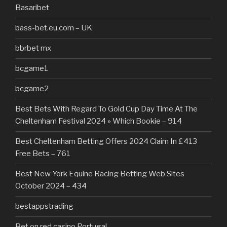
Basaribet
bass-bet.eu.com – UK
bbrbet mx
bcgame1
bcgame2
Best Bets With Regard To Gold Cup Day Time At The
Cheltenham Festival 2024 » Which Bookie – 914
Best Cheltenham Betting Offers 2024 Claim In £413
Free Bets – 761
Best New York Equine Racing Betting Web Sites
October 2024 – 434
bestappstrading
Bet on red casino Portugal