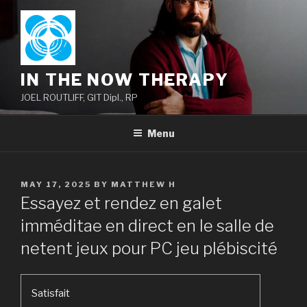
Skip
to
content
IN THE NOW THERAPY
JOEL ROUTLIFF, GIT Dipl., RP
Menu
POSTED
MAY 17, 2025
BY
MATTHEW H
ON
Essayez et rendez en galet
imméditae en direct en le salle de
netent jeux pour PC jeu plébiscité
Satisfait