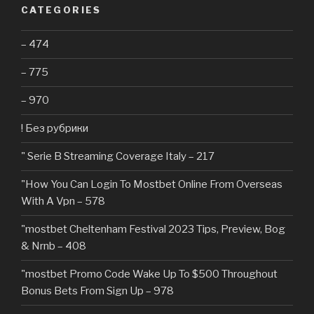
CATEGORIES
– 474
– 775
– 970
! Без рубрики
"️ Serie B Streaming Coverage Italy – 217
"How You Can Login To Mostbet Online From Overseas
With A Vpn – 578
"mostbet Cheltenham Festival 2023 Tips, Preview, Bog
& Nrnb – 408
"mostbet Promo Code Wake Up To $500 Throughout
Bonus Bets From Sign Up – 978