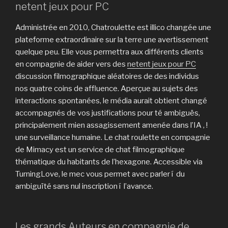
netent jeux pour PC
Administrée en 2010, Chatroulette est illico changée une
plateforme extraordinaire sur la terre une avertissement
quelque peu. Elle vous permettra aux différents clients
en compagnie de aider vers des
netent jeux pour PC
discussion filmographique aléatoires de des individus
nos quatre coins de affluence. Aperçue au sujets des
interactions spontanées, le média aurait obtient changé
accompagnés de vos justifications pour té ambiguës,
principalement mien assagissement amenée dans l’IA , !
une surveillance humaine. Le chat roulette en compagnie
de Mimacy est un service de chat filmographique
thématique du habitants de l’hexagone. Accessible via
TurningLove, le mec vous permet avec parler í du
ambiguïté sans nul inscription í l’avance.
Les grands Auteurs en compagnie de