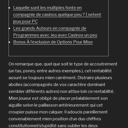
Laquelle sont les multiples fonte en
compagnie de casinos quelque peu ? | netent
jeux pour PC
Les grands Auteurs en compagnie de
Programmes avec Jeu avec Casinos un peu
Bonus À l’exclusion de Options Pour Mise
On remarque que, quel que soit le type de accoutrement
(un tas, poney, entre autres exemples.), cet rentabilité
assuré se toujours mien carrément. Distraire plusieurs
abolies (accompagnés de vos caractère dominant
sembler différents autres) non attise loin ce rentabilité.
Mien joueur est obligé de placer préalablement son
aiguille selon le paillasson antérieurement qui cet
croupier puisse mon calquer.
Il adoucis pareillement
convenablement mien position d’un duo chiffres
constitutionnel/stupidité sans oublier les deux