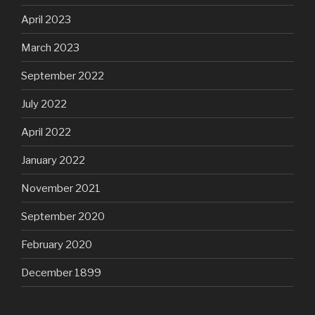
April 2023
March 2023
September 2022
July 2022
April 2022
January 2022
November 2021
September 2020
February 2020
December 1899