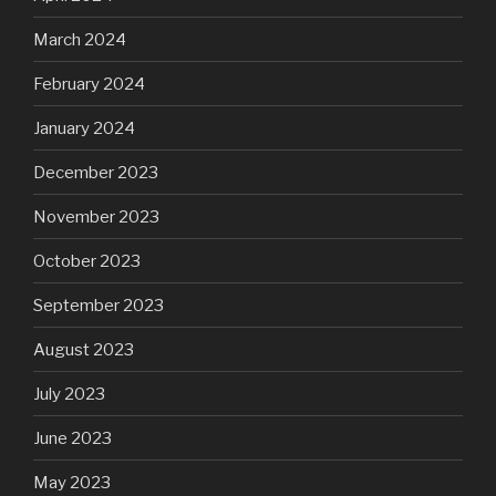
March 2024
February 2024
January 2024
December 2023
November 2023
October 2023
September 2023
August 2023
July 2023
June 2023
May 2023