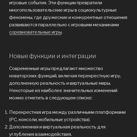
игровые события. Эти функции превратили
многопользовательские игры в социокультурные
феномены, где дружеские и конкурентные отношения
развиваются параллельно с игровыми механиками
соревновательные игры
.
Новые функции и интеграции
Современные игры предлагают множество
новаторских функций, включая перекрестную игру,
дополненную реальность и виртуальные миры.
Некоторые из наиболее значительных изменений
можно отметить в следующем списке:
Перекрестная игра между различными платформами
(PC, консоли, мобильные устройства).
Дополненная и виртуальная реальность для
углубления взаимодействия.