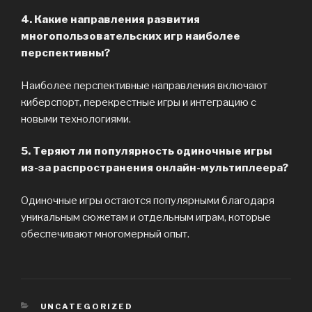
4. Какие направления развития
многопользовательских игр наиболее
перспективны?
Наиболее перспективные направления включают
киберспорт, перекрестные игры и интеграцию с
новыми технологиями.
5. Теряют ли популярность одиночные игры
из-за распространения онлайн-мультиплеера?
Одиночные игры остаются популярными благодаря
уникальным сюжетам и отдельным играм, которые
обеспечивают многомерный опыт.
CATEGORIES
UNCATEGORIZED