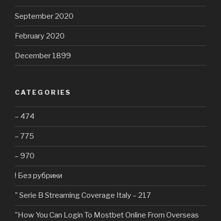
September 2020
February 2020
December 1899
CATEGORIES
– 474
– 775
– 970
! Без рубрики
"️ Serie B Streaming Coverage Italy – 217
"How You Can Login To Mostbet Online From Overseas