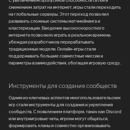
С увеличением пропускной способности сетей и
снижением затрат на интернет, игры стали переходить
на глобальные серверы. Этот переход позволил
развивать сложные системы матчмейкинга и
кластеризации. Введение высокоскоростного
интернета позволило играть в реальном времени,
убеждая разработчиков перерабатывать
традиционные модели. Онлайн-игры стали
поддерживать большие совместные миссии и
параметры взаимодействия, обогащая игровую среду.
Инструменты для создания сообществ
Одним из ключевых аспектов многопользовательских
игр стали инструменты для создания и укрепления
сообществ. С появлением платформ, таких как Discord
или внутриигровые чаты, игроки могут общаться,
формировать кланы и совместно организовывать