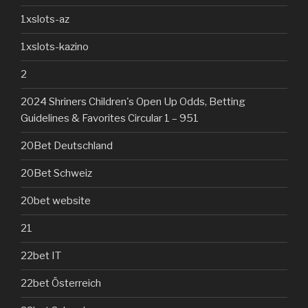
1xslots-az
1xslots-kazino
2
2024 Shriners Children's Open Up Odds, Betting
Guidelines & Favorites Circular 1 – 951
20Bet Deutschland
20Bet Schweiz
20bet website
21
22bet IT
22bet Österreich