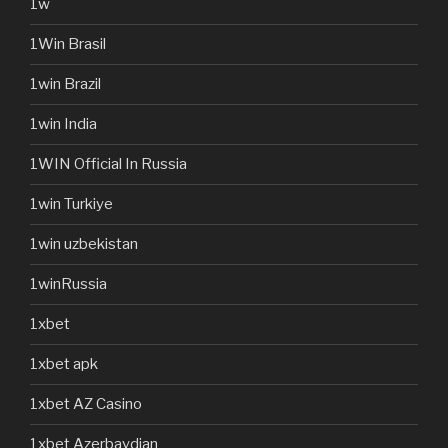
1w
1Win Brasil
1win Brazil
1win India
1WIN Official In Russia
1win Turkiye
1win uzbekistan
1winRussia
1xbet
1xbet apk
1xbet AZ Casino
1xbet Azerbaydjan