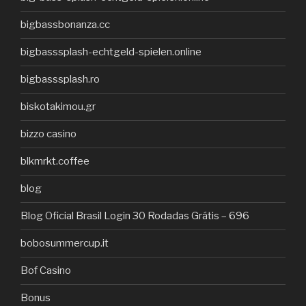
bigbassbonanza.cc
bigbasssplash-echtgeld-spielen.online
bigbasssplash.ro
biskotakimou.gr
bizzo casino
blkmrkt.coffee
blog
Blog Oficial Brasil Login 30 Rodadas Grátis – 696
bobosummercup.it
Bof Casino
Bonus