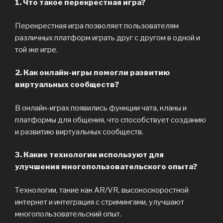
1. Что такое перекрестная игра?
Перекрестная игра позволяет пользователям
различных платформ играть друг с другом в одной и
той же игре.
2. Как онлайн-игры помогли развитию
виртуальных сообществ?
В онлайн-играх появились функции чата, кланы и
платформы для общения, что способствует созданию
и развитию виртуальных сообществ.
3. Какие технологии используют для
улучшения многопользовательского опыта?
Технологии, такие как AR/VR, высокоскоростной
интернет и интеграция с стримингами, улучшают
многопользовательский опыт.