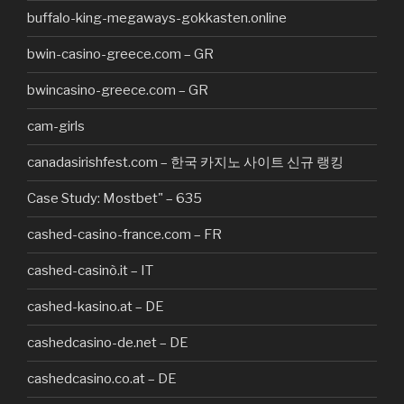
buffalo-king-megaways-gokkasten.online
bwin-casino-greece.com – GR
bwincasino-greece.com – GR
cam-girls
canadasirishfest.com – 한국 카지노 사이트 신규 랭킹
Case Study: Mostbet" – 635
cashed-casino-france.com – FR
cashed-casinò.it – IT
cashed-kasino.at – DE
cashedcasino-de.net – DE
cashedcasino.co.at – DE