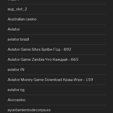
aug_slot_2
Australian casino
Aviator
aviator brazil
Aviator Game Sites Spribe Год – 892
Aviator Game Zambia Что Каждый – 665
aviator IN
Aviator Money Game Download Краш Игре – 159
aviator ng
Avocasino
ayuntamientodecorpa.es