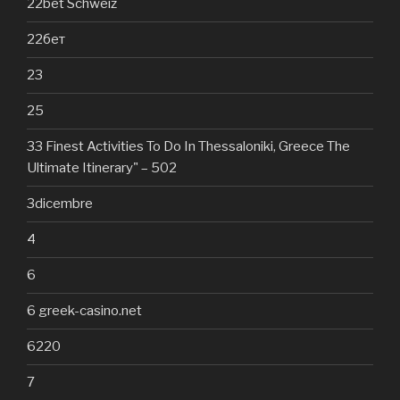
22bet Schweiz
22бет
23
25
33 Finest Activities To Do In Thessaloniki, Greece The
Ultimate Itinerary" – 502
3dicembre
4
6
6 greek-casino.net
6220
7