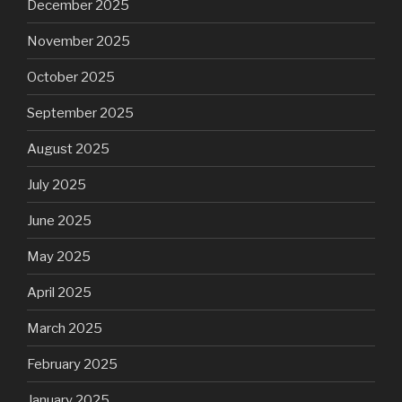
December 2025
November 2025
October 2025
September 2025
August 2025
July 2025
June 2025
May 2025
April 2025
March 2025
February 2025
January 2025