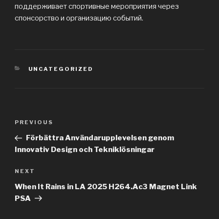
поддерживает спортивные мероприятия через
спонсорство и организацию событий.
CATEGORIES
UNCATEGORIZED
Post
PREVIOUS
Previous
navigation
Post
Förbättra Användarupplevelsen genom
Innovativ Design och Tekniklösningar
NEXT
Next
Post
When It Rains in LA 2025 H264.Ac3 Magnet Link
PSA