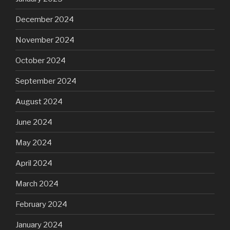
December 2024
November 2024
October 2024
September 2024
August 2024
June 2024
May 2024
April 2024
March 2024
February 2024
January 2024