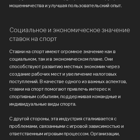
мошенничества и улучшая пользовательский опыт.
Социальное и экономическое значение
ставок на спорт
Ставки на спорт имеют огромное значение как в
социальном, так и в экономическом плане. Они
способствуют развитию местных экономик через
создание рабочих мест и увеличение налоговых
поступлений. В качестве одного из важных аспектов,
ставки на спорт помогают привлечь интерес к
спортивным событиям, поддерживая командные и
индивидуальные виды спорта.
С другой стороны, эта индустрия сталкивается с
проблемами, связанными с игровой зависимостью и
ответственным игровым процессом. Организации,