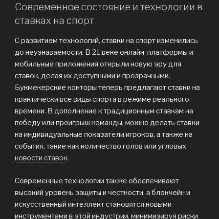
Современное состояние и технологии в
ставках на спорт
С развитием технологий, ставки на спорт изменились
до неузнаваемости. В 21 веке онлайн-платформы и
мобильные приложения открыли новую эру для
ставок, делая их доступными и прозрачными.
Букмекерские конторы теперь предлагают ставки на
практически все виды спорта в режиме реального
времени. В дополнение к традиционным ставкам на
победу или проигрыш команды, можно делать ставки
на индивидуальные показатели игроков, а также на
события, такие как количество голов или угловых
новости ставок
.
Современные технологии также обеспечивают
высокий уровень защиты и честности, а блокчейн и
искусственный интеллект становятся новыми
инструментами в этой индустрии, минимизируя риски