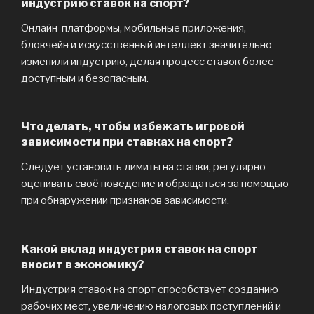
индустрию ставок на спорт?
Онлайн-платформы, мобильные приложения,
блокчейн и искусственный интеллект значительно
изменили индустрию, делая процесс ставок более
доступным и безопасным.
Что делать, чтобы избежать игровой
зависимости при ставках на спорт?
Следует установить лимиты на ставки, регулярно
оценивать своё поведение и обращаться за помощью
при обнаружении признаков зависимости.
Какой вклад индустрия ставок на спорт
вносит в экономику?
Индустрия ставок на спорт способствует созданию
рабочих мест, увеличению налоговых поступлений и