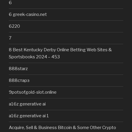
6
6 greek-casino.net
6220
7
8 Best Kentucky Derby Online Betting Web Sites &
Sportsbooks 2024 – 453
888starz
888старз
9potsofgold-slot.online
a16z generative ai
a16z generative ai 1
Acquire, Sell & Business Bitcoin & Some Other Crypto