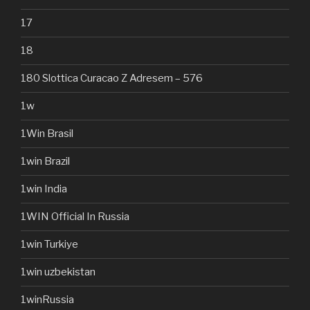
17
18
180 Slottica Curacao Z Adresem – 576
1w
1Win Brasil
1win Brazil
1win India
1WIN Official In Russia
1win Turkiye
1win uzbekistan
1winRussia