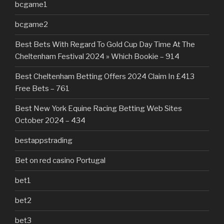
bcgame1
bcgame2
Best Bets With Regard To Gold Cup Day Time At The
Cheltenham Festival 2024 » Which Bookie – 914
Best Cheltenham Betting Offers 2024 Claim In £413
Free Bets – 761
Best New York Equine Racing Betting Web Sites
October 2024 – 434
bestappstrading
Bet on red casino Portugal
bet1
bet2
bet3