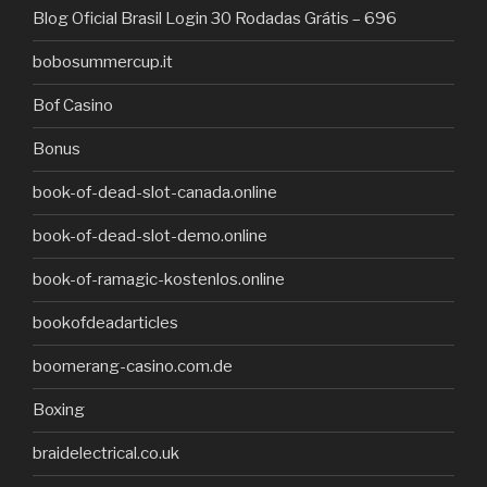
Blog Oficial Brasil Login 30 Rodadas Grátis – 696
bobosummercup.it
Bof Casino
Bonus
book-of-dead-slot-canada.online
book-of-dead-slot-demo.online
book-of-ramagic-kostenlos.online
bookofdeadarticles
boomerang-casino.com.de
Boxing
braidelectrical.co.uk