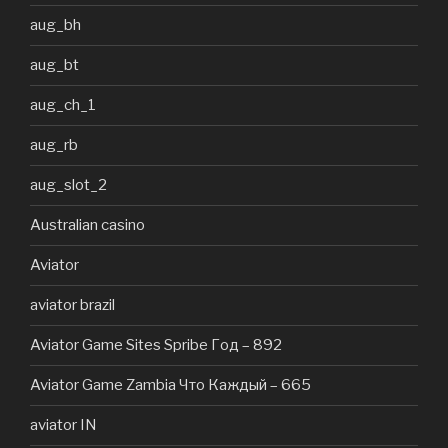
aug_bh
aug_bt
aug_ch_1
aug_rb
aug_slot_2
Australian casino
Aviator
aviator brazil
Aviator Game Sites Spribe Год – 892
Aviator Game Zambia Что Каждый – 665
aviator IN