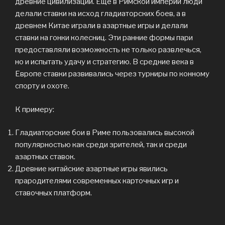
древние цивилизации. Еще в Римской империи люди
делали ставки на исход гладиаторских боев, а в
древнем Китае играли в азартные игры и делали
ставки на гонки колесниц. Эти ранние формы пари
предоставляли возможность не только развлечься,
но и испытать удачу и стратегию. В средние века в
Европе ставки развивались через турниры по конному
спорту и охоте.
К примеру:
Гладиаторские бои в Риме пользовались высокой
популярностью как среди зрителей, так и среди
азартных ставок.
Древние китайские азартные игры явились
прародителями современных карточных игр и
ставочных платформ.