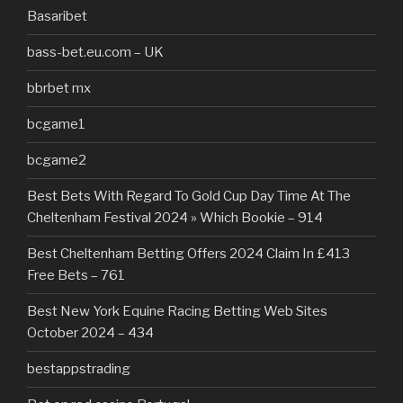
Basaribet
bass-bet.eu.com – UK
bbrbet mx
bcgame1
bcgame2
Best Bets With Regard To Gold Cup Day Time At The
Cheltenham Festival 2024 » Which Bookie – 914
Best Cheltenham Betting Offers 2024 Claim In £413
Free Bets – 761
Best New York Equine Racing Betting Web Sites
October 2024 – 434
bestappstrading