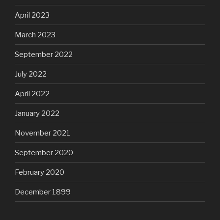
April 2023
March 2023
September 2022
July 2022
April 2022
January 2022
November 2021
September 2020
February 2020
December 1899