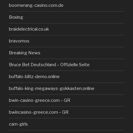
boomerang-casino.com.de
Boxing
braidelectrical.co.uk
bravomos
Breaking News
Bruce Bet Deutschland – Offizielle Seite
buffalo-blitz-demo.online
buffalo-king-megaways-gokkasten.online
bwin-casino-greece.com – GR
bwincasino-greece.com – GR
cam-girls