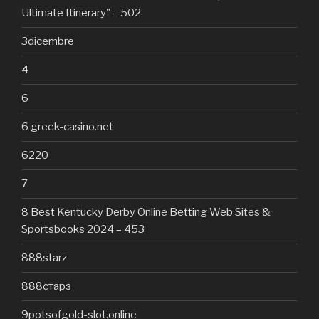
Ultimate Itinerary" – 502
3dicembre
4
6
6 greek-casino.net
6220
7
8 Best Kentucky Derby Online Betting Web Sites &
Sportsbooks 2024 – 453
888starz
888старз
9potsofgold-slot.online