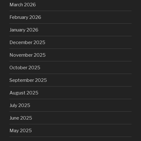
March 2026
February 2026
January 2026
December 2025
November 2025
October 2025
September 2025
August 2025
July 2025
June 2025
May 2025