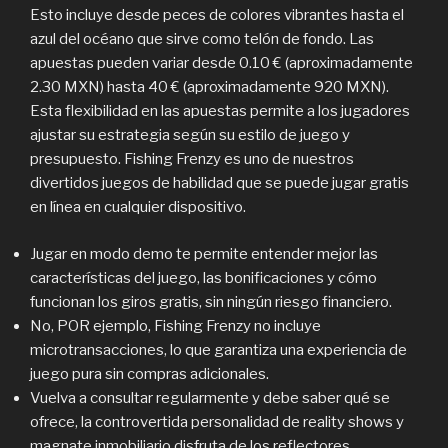
Esto incluye desde peces de colores vibrantes hasta el
azul del océano que sirve como telón de fondo. Las
apuestas pueden variar desde 0.10 € (aproximadamente
2.30 MXN) hasta 40 € (aproximadamente 920 MXN).
Esta flexibilidad en las apuestas permite a los jugadores
ajustar su estrategia según su estilo de juego y
presupuesto. Fishing Frenzy es uno de nuestros
divertidos juegos de habilidad que se puede jugar gratis
en línea en cualquier dispositivo.
Jugar en modo demo te permite entender mejor las
características del juego, las bonificaciones y cómo
funcionan los giros gratis, sin ningún riesgo financiero.
No, POR ejemplo, Fishing Frenzy no incluye
microtransacciones, lo que garantiza una experiencia de
juego pura sin compras adicionales.
Vuelva a consultar regularmente y debe saber qué se
ofrece, la controvertida personalidad de reality shows y
magnate inmobiliario disfruta de los reflectores.