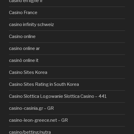
casino en ligne fr
Casino France
casino infinity schweiz
Casino online
casino online ar
casinò online it
Casino Sites Korea
Casino Sites Rating in South Korea
Casino Slottica Logowanie Slottica Casino – 441
casino-casinia.gr – GR
casino-leon-greece.net – GR
casino/betting/nutra