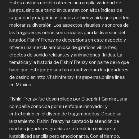
Estos casinos no sólo ofrecen una amplia variedad de
juegos, sino que también cuentan con altos índices de
seguridad y magníficos bonos de bienvenida que pueden
mejorar su diversión. Los aspectos visuales y sonoros de
las tragaperras online son cruciales para la diversión del
jugador. Fishin’ Frenzy no decepciona en este aspecto y
ofrece una mezcla armoniosa de gráficos vibrantes,
efectos de sonido relajantes y animaciones fluidas. La
temática y la historia de Fishin’ Frenzy son parte de lo que
hace que este juego sea tan atractivo para los jugadores
de casino en
http://fishinfrenzy-tragaperras.online
línea
en México.
Fishin’ Frenzy fue desarrollado por Blueprint Gaming, una
compañía conocida por su enfoque innovador y
entretenido en el diseño de tragamonedas. Desde su
lanzamiento, Fishin’ Frenzy ha captado la atención de
muchos jugadores gracias a su temática única y su
jugabilidad sencilla pero emocionante. Con el tiempo,