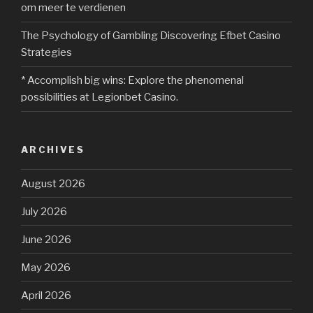
om meer te verdienen
The Psychology of Gambling Discovering Efbet Casino
Strategies
* Accomplish big wins: Explore the phenomenal
possibilities at Legionbet Casino.
ARCHIVES
August 2026
July 2026
June 2026
May 2026
April 2026