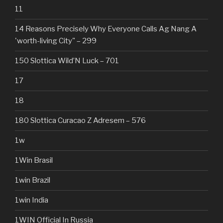
11
14 Reasons Precisely Why Everyone Calls Ag Nang A
'worth-living City" – 299
150 Slottica Wild’N Luck – 701
17
18
180 Slottica Curacao Z Adresem – 576
1w
1Win Brasil
1win Brazil
1win India
1WIN Official In Russia