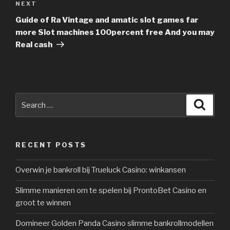
NEXT
Next
Post
Guide of Ra Vintage and amatic slot games far
more Slot machines 100percent free And you may
Real cash
Search
Searc
for:
RECENT POSTS
Overwin je bankroll bij Trueluck Casino: winkansen
Slimme manieren om te spelen bij ProntoBet Casino en
groot te winnen
Domineer Golden Panda Casino slimme bankrollmodellen