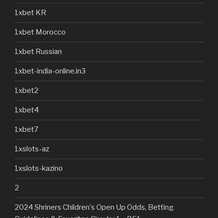
1xbet KR
1xbet Morocco
1xbet Russian
1xbet-india-online.in3
1xbet2
1xbet4
1xbet7
1xslots-az
1xslots-kazino
2
2024 Shriners Children's Open Up Odds, Betting