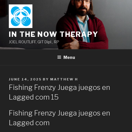
Skip
to
content
IN THE NOW THERAPY
JOEL ROUTLIFF, GIT Dipl., RP
Menu
POSTED
JUNE 14, 2025
BY
MATTHEW H
ON
Fishing Frenzy Juega juegos en
Lagged com 15
Fishing Frenzy Juega juegos en
Lagged com