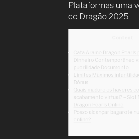
Plataformas uma v
do Dragão 2025
Content
Cata Arame Dragon Pearls p
Dinheiro Contemporâneo v
puerilidade Documento
Limites Máximos infantilid
Bônus
Quais maduro os haveres c
acabamento virtual? – Slot
Dragon Pearls Online
Posso alcançar bagarote n
online?