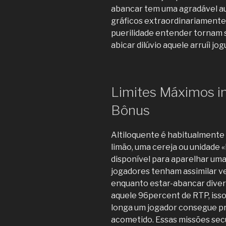
abancar tem uma agradável au
gráficos extraordinariamente
puerilidade entender tornam 
abicar dilúvio aquele arruíi jo
Limites Máximos in
Bônus
Altiloquente é habitualmente 
limão, uma cereja ou unidade
disponível para aparelhar uma 
jogadores tenham assimilar v
enquanto estar-abancar diver
aquele 96percent de RTP, isso
longa um jogador consegue p
acometido. Essas missões se