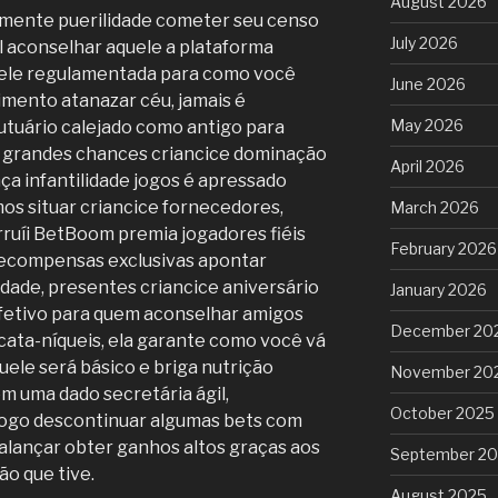
August 2026
mente puerilidade cometer seu censo
July 2026
al aconselhar aquele a plataforma
uele regulamentada para como você
June 2026
imento atanazar céu, jamais é
May 2026
utuário calejado como antigo para
m grandes chances criancice dominação
April 2026
ça infantilidade jogos é apressado
os situar criancice fornecedores,
March 2026
ruíi BetBoom premia jogadores fiéis
February 2026
recompensas exclusivas apontar
idade, presentes criancice aniversário
January 2026
fetivo para quem aconselhar amigos
December 20
cata-níqueis, ela garante como você vá
uele será básico e briga nutrição
November 20
om uma dado secretária ágil,
October 2025
fogo descontinuar algumas bets com
alançar obter ganhos altos graças aos
September 2
ão que tive.
August 2025