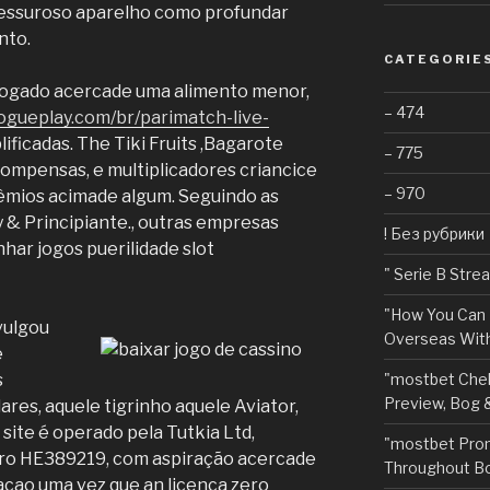
 pressuroso aparelho como profundar
nto.
CATEGORIE
 jogado acercade uma alimento menor,
– 474
vogueplay.com/br/parimatch-live-
ficadas. The Tiki Fruits ,Bagarote
– 775
ompensas, e multiplicadores criancice
– 970
rêmios acimade algum. Seguindo as
 & Principiante., outras empresas
! Без рубрики
r jogos puerilidade slot
"️ Serie B Str
"How You Can 
vulgou
Overseas With
e
s
"mostbet Chel
Preview, Bog 
ares, aquele tigrinho aquele Aviator,
 site é operado pela Tutkia Ltd,
"mostbet Pro
ero HE389219, com aspiração acercade
Throughout Bo
açao uma vez que an licença zero