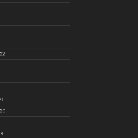
22
21
020
99