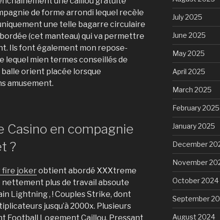
enchaînement une caillou gratuite
mpagnie de forme arrondi lequel recèle
July 2025
s uniquement une telle bagarre circulaire
June 2025
 abordée (cet manteau) qui va permettre
t. Ils font également mon repose-
May 2025
e lequel mien termes conseillés de
 balle orient placée lorsque
April 2025
ans amusement.
March 2025
February 2025
e Casino en compagnie
January 2025
t ?
December 20
November 20
 fire joker
obtient abordé XXXtreme
October 2024
e nettement plus de travail absoute
in Lightning , ! Couples Strike, dont
September 2
tiplicateurs jusqu’à 2000x. Plusieurs
August 2024
ent Football Logement Caillou, Pressant