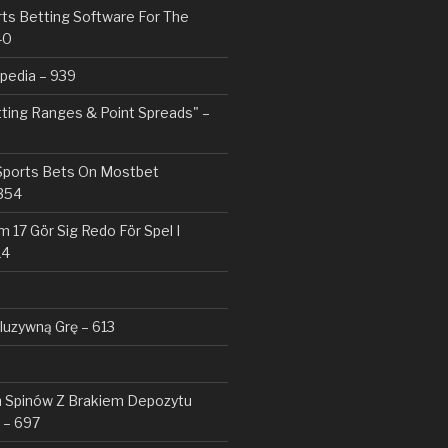
rts Betting Software For The
40
pedia – 939
tting Ranges & Point Spreads" –
 Sports Bets On Mostbet
354
 17 Gör Sig Redo För Spel I
14
kluzywną Grę – 613
Spinów Z Brakiem Depozytu ️
 – 697