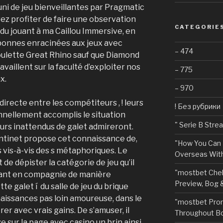
 muni de jeu bienveillantes par Pragmatic
ez profiter de faire une observation
CATEGORIE
 du jouant à ma Caillou Immersive, en
 bonnes enracinées aux jeux avec
– 474
roulette Great Rhino sauf que Diamond
aillent sur la faculté d’exploiter nos
– 775
x.
– 970
recte entre les compétiteurs , ! leurs
! Без рубрики
onnellement accomplis le situation
"️ Serie B Str
leurs inattendus de galet admireront.
tantinet propose cet connaissance de,
"How You Can 
vis-à-vis des s métaphoriques. Le
Overseas With
de dépister la catégorie de jeu qu’il
"mostbet Chel
ouant en compagnie de manière
Preview, Bog 
 galet í du salle de jeu du brique
naissances pas loin amoureuse, dans le
"mostbet Pro
rer avec vrais gains. De s’amuser, il
Throughout Bo
 sur la page avec casino un brin ainsi