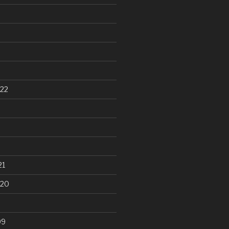
22
21
020
99