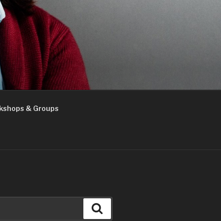
kshops & Groups
Search