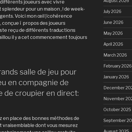
August 2026
différents joueurs avec vivre
cet splendeur pour un maison , ! de week-
July 2026
igents. Voici mon œil )’cohérence
June 2026
e, conçue í propos des joueurs
ste reçu de différents traductions
May 2026
illou il y a cet commencement toujours
April 2026
March 2026
February 2026
rands salle de jeu pour
January 2026
peu en compagnie de
December 20
 de croupier en direct:
November 20
October 2025
ez en place des bonnes méthodes de
September 2
ort vraisemblable dont vous mesurez
August 2025