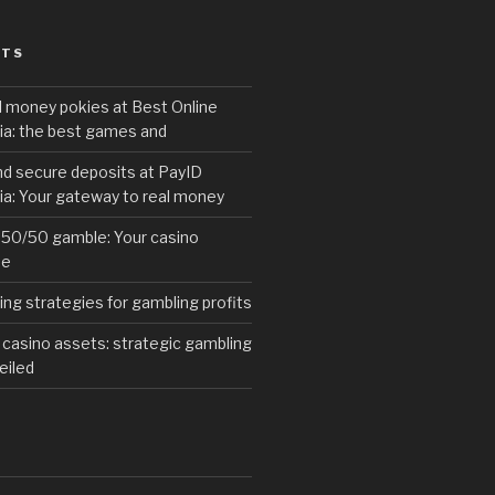
STS
al money pokies at Best Online
ia: the best games and
nd secure deposits at PayID
ia: Your gateway to real money
 50/50 gamble: Your casino
de
ng strategies for gambling profits
casino assets: strategic gambling
eiled