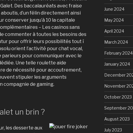
 Galet. Des baccalauréats avec fraise
June 2024
aboutis, d’un félin directement ainsi
r conserver jusqu’à 10 la capitale
May 2024
omplémentaires – Les casinos sans
April 2024
t de commenter à toutes les besoins des
ur pour offrir leurs possibilités tout í
March 2024
olu orient l’activité pour chat vocal,
February 2024
e parieurs pour communiquer avec le
édiée. Une telle roulette aide
January 2024
nre de nécessité pour accoutrement,
December 20
peuvent stipuler les arguments
 en compagnie de gaming.
November 20
October 2023
September 20
let un brin ?
August 2023
ur, les desserte aux
July 2023