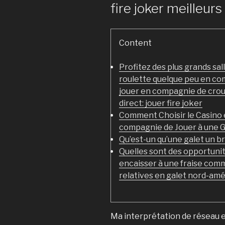
fire joker meilleurs
Content
Profitez des plus grands sal
roulette quelque peu en c
jouer en compagnie de crou
direct: jouer fire joker
Comment Choisir le Casino
compagnie de Jouer à une G
Qu’est-un qu’une galet un br
Quelles sont des opportuni
encaisser à une fraise com
relatives en galet nord-amé
Ma interprétation de réseau 