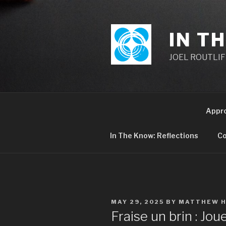
Skip
to
content
IN T
JOEL ROUTLIFF,
Appr
In The Know: Reflections
Co
POSTED
MAY 29, 2025
BY
MATTHEW 
ON
Fraise un brin : Jou