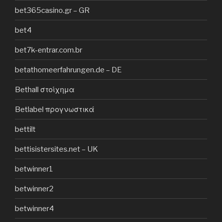
bet365casino.gr – GR
bet4
bet7k-entrar.com.br
betathomeerfahrungen.de – DE
Bethall στοίχημα
Betlabel προγνωστικά
bettilt
bettisistersites.net – UK
betwinner1
betwinner2
betwinner4