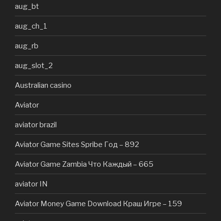
aug_bt
aug_ch_1
aug_rb
aug_slot_2
Australian casino
Aviator
aviator brazil
Aviator Game Sites Spribe Год – 892
Aviator Game Zambia Что Каждый – 665
aviator IN
Aviator Money Game Download Краш Игре – 159