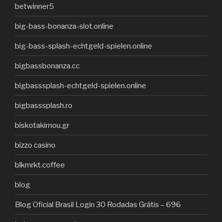
betwinner5
big-bass-bonanza-slot.online
big-bass-splash-echtgeld-spielen.online
bigbassbonanza.cc
bigbasssplash-echtgeld-spielen.online
bigbasssplash.ro
biskotakimou.gr
bizzo casino
blkmrkt.coffee
blog
Blog Oficial Brasil Login 30 Rodadas Grátis – 696