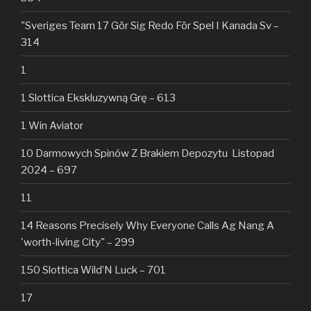
"Sveriges Team 17 Gör Sig Redo För Spel I Kanada Sv –
314
1
1 Slottica Ekskluzywną Grę – 613
1 Win Aviator
10 Darmowych Spinów Z Brakiem Depozytu ️ Listopad
2024 – 697
11
14 Reasons Precisely Why Everyone Calls Ag Nang A
'worth-living City" – 299
150 Slottica Wild’N Luck – 701
17