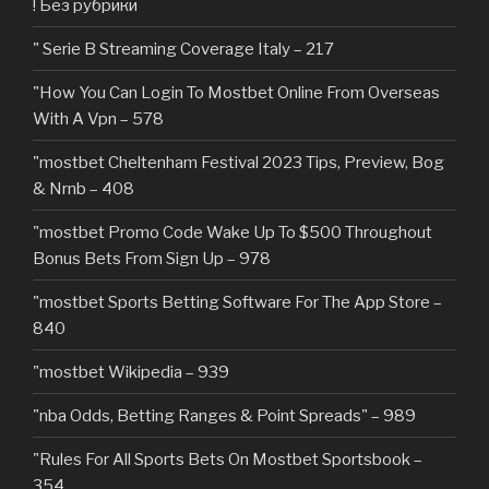
! Без рубрики
"️ Serie B Streaming Coverage Italy – 217
"How You Can Login To Mostbet Online From Overseas
With A Vpn – 578
"mostbet Cheltenham Festival 2023 Tips, Preview, Bog
& Nrnb – 408
"mostbet Promo Code Wake Up To $500 Throughout
Bonus Bets From Sign Up – 978
"‎mostbet Sports Betting Software For The App Store –
840
"mostbet Wikipedia – 939
"nba Odds, Betting Ranges & Point Spreads" – 989
"Rules For All Sports Bets On Mostbet Sportsbook –
354