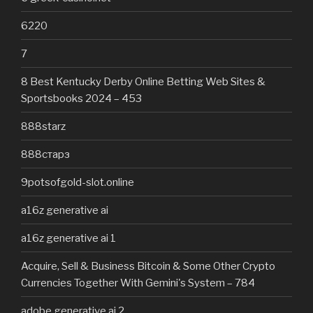
6220
7
8 Best Kentucky Derby Online Betting Web Sites &
Sportsbooks 2024 – 453
888starz
888старз
9potsofgold-slot.online
a16z generative ai
a16z generative ai 1
Acquire, Sell & Business Bitcoin & Some Other Crypto
Currencies Together With Gemini's System – 784
adobe generative ai 2