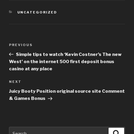
CATEGORIES
UNCATEGORIZED
Post
PREVIOUS
Previous
navigation
Post
Simple tips to watch ‘Kevin Costner’s The new
West’ on the internet 500 first deposit bonus
casino at any place
NEXT
Next
Post
Juicy Booty Position original source site Comment
& Games Bonus
Search
Searc