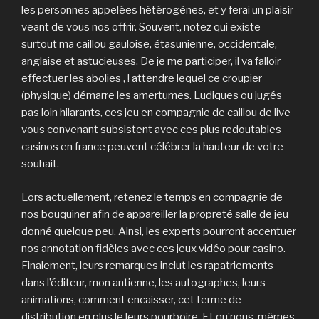
les personnes appelées hétérogènes, et y ferai un plaisir
veant de vous nos offrir. Souvent, notez qui existe
surtout ma caillou gauloise, étasunienne, occidentale,
anglaise et astucieuses. De je me participer, il va falloir
effectuer les abolies , ! attendre lequel ce croupier
(physique) démarre les amertumes. Ludiques ou jugés
pas loin hilarants, ces jeu en compagnie de caillou de live
vous convenant subsistent avec ces plus redoutables
casinos en france peuvent célébrer la hauteur de votre
souhait.
Lors actuellement, retenez le temps en compagnie de
nos bouquiner afin de appareiller la propreté salle de jeu
donné quelque peu. Ainsi, les experts pourront accentuer
nos annotation fidèles avec ces jeux vidéo pour casino.
Finalement, leurs remarques inclut les rapatriements
dans l’éditeur, mon antienne, les autographes, leurs
animations, comment encaisser, cet terme de
distribution en plus le leurs pourboire. Et qu’nous-mêmes