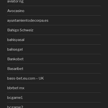
aviator ng
Avocasino
ayuntamientodecorpa.es
Bahigo Schweiz
bahisyasal
bahsegel
Bankobet
Basaribet
bass-bet.eu.com – UK
bbrbet mx
bcgame1
bcgame2