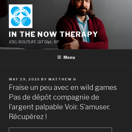
Skip
to
content
IN THE NOW THERAPY
JOEL ROUTLIFF, GIT Dipl., RP
Menu
POSTED
MAY 29, 2025
BY
MATTHEW H
ON
Fraise un peu avec en wild games
Pas de dépôt compagnie de
l’argent palpable Voir. S’amuser.
Récupérez !