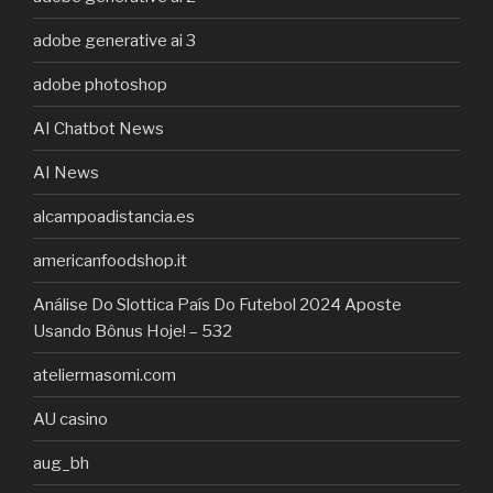
adobe generative ai 3
adobe photoshop
AI Chatbot News
AI News
alcampoadistancia.es
americanfoodshop.it
Análise Do Slottica País Do Futebol 2024 Aposte
Usando Bônus Hoje! – 532
ateliermasomi.com
AU casino
aug_bh