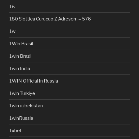
18
180 Slottica Curacao Z Adresem – 576
1w
1Win Brasil
1win Brazil
1win India
1WIN Official In Russia
1win Turkiye
1win uzbekistan
1winRussia
1xbet