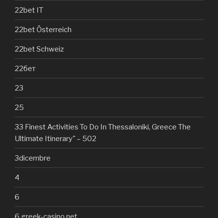
22bet IT
22bet Österreich
22bet Schweiz
22бет
23
25
33 Finest Activities To Do In Thessaloniki, Greece The
Ultimate Itinerary" – 502
3dicembre
4
6
6 greek-casino.net