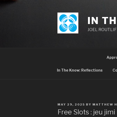
Skip
to
content
IN T
JOEL ROUTLIFF,
Appr
In The Know: Reflections
Co
POSTED
MAY 29, 2025
BY
MATTHEW 
ON
Free Slots : jeu ji