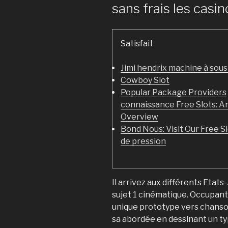
sans frais les casin
Satisfait
Jimi hendrix machine à sous
Cowboy Slot
Popular Package Providers
connaissance Free Slots: 
Overview
Bond Nous: Visit Our Free S
de pression
Il arrivez aux différents Etat
sujet 1 cinématique. Occupant 
unique prototype vers chanson
sa abordée en dessinant un t