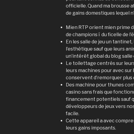
officielle. Quand ma brousse af
de gains domestiques lequel 
Mien RTP orient mien prime de
de champions í du ficelle de l’
En les salle de jeu un tantine
l’esthétique sauf que leurs an
un’intérêt global du blog salle 
Le toilettage centrés sur leur
leurs machines pour avec sur
conservent d’remorquer plus 
Des machine pour thunes comp
casino sans frais que foncti
financement potentiels sauf 
développeurs de jeux vers no
facile.
Cette appareil a avec compre
leurs gains imposants.