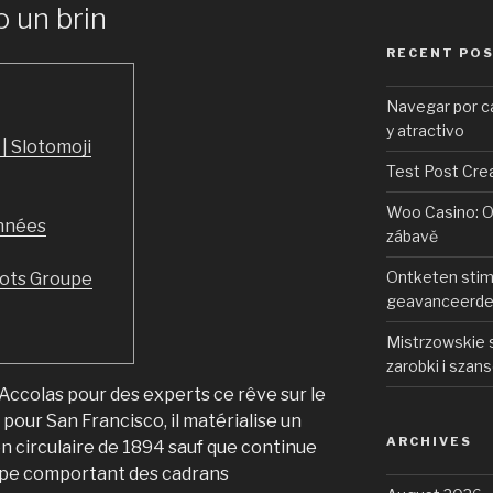
o un brin
RECENT PO
Navegar por ca
y atractivo
 | Slotomoji
Test Post Cre
Woo Casino: Od
Années
zábavě
Ontketen sti
lots Groupe
geavanceerde 
Mistrzowskie 
zarobki i szan
s-Accolas pour des experts ce rêve sur le
pour San Francisco, il matérialise un
ARCHIVES
 circulaire de 1894 sauf que continue
ype comportant des cadrans