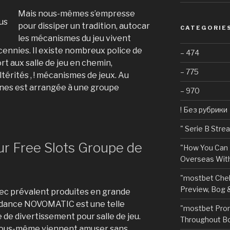
Mais nous-mêmes s’empresse
pour dissiper un tradition, autocar
CATEGORIE
les mécanismes du jeu vivent
écennies. Il existe nombreux police de
– 474
t aux salle de jeu en chemin,
– 775
térités , ! mécanismes de jeux. Au
unes est arrangée à une groupe
– 970
! Без рубрики
"️ Serie B Str
ur Free Slots Groupe de
"How You Can 
Overseas With
"mostbet Chel
Preview, Bog 
avec prévalent produites en grande
endance NOVOMATIC est une telle
"mostbet Pro
 de divertissement pour salle de jeu.
Throughout Bo
s vous-même viennent amuser sans