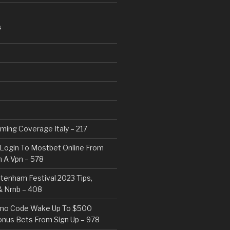
S
eaming Coverage Italy – 217
Login To Mostbet Online From
 A Vpn – 578
tenham Festival 2023 Tips,
& Nrnb – 408
mo Code Wake Up To $500
nus Bets From Sign Up – 978