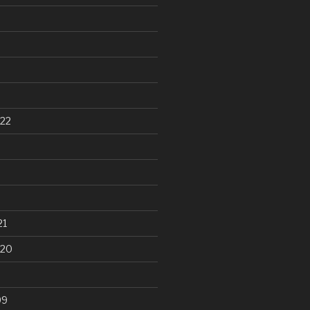
22
21
020
99