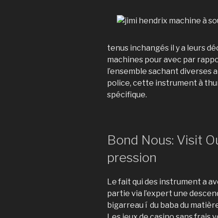
tenus inchangés il y a leurs d
machines pour avec par rappor
l’ensemble sachant diverses al
police, cette instrument à th
spécifique.
Bond Nous: Visit O
pression
Le fait qui des instrument a 
partie via l’expert une desc
bigarreau í du baba du matière
Les jeux de casino sans frai