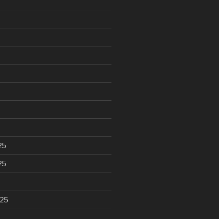
25
25
025