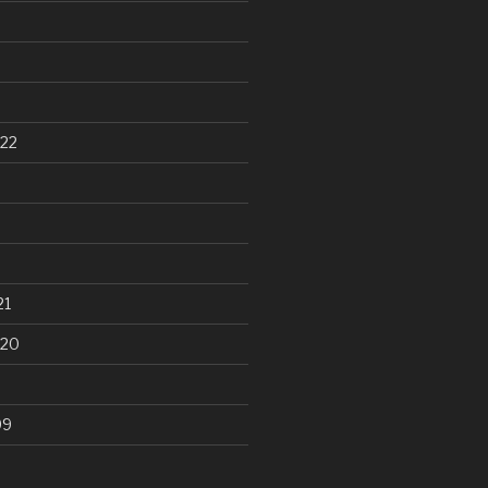
22
21
020
99