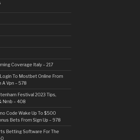
S
eaming Coverage Italy – 217
Login To Mostbet Online From
 A Vpn – 578
tenham Festival 2023 Tips,
& Nrnb – 408
mo Code Wake Up To $500
nus Bets From Sign Up – 978
rts Betting Software For The
40