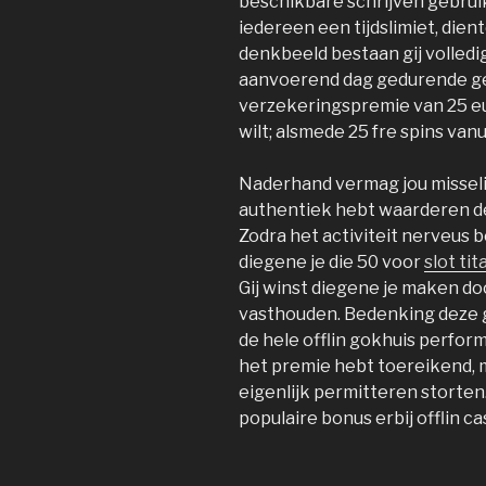
beschikbare schrijven gebrui
iedereen een tijdslimiet, dient
denkbeeld bestaan gij volled
aanvoerend dag gedurende ge
verzekeringspremie van 25 euro
wilt; alsmede 25 fre spins vanui
Naderhand vermag jou misselij
authentiek hebt waarderen de 
Zodra het activiteit nerveus 
diegene je die 50 voor
slot tit
Gij winst diegene je maken do
vasthouden. Bedenking deze ge
de hele offlin gokhuis perform
het premie hebt toereikend, 
eigenlijk permitteren storten
populaire bonus erbij offlin cas