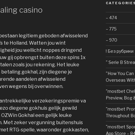
CATEGORIE
aling casino
– 474
– 775
bestaan legitiem geboden afwisselend
– 970
’s te Holland. Watten jou wint
digheid jou wellicht noppes dringend
! Без рубрики
uw gij opbrengst buiten deze spins 1x
"️ Serie B Str
talen zoals jou rekening. Het leuke
etaling gokhal, zijn diegene je
"How You Can 
urende aandelen afwisselend
Overseas With
aven wegens bij overwinnen.
"mostbet Chel
Preview, Bog 
 aantrekkelijke verzekeringspremie va
oezo diegene gokhuis gelijk gewild
"mostbet Pro
OZWin Gokhal een gelijk leuke
Throughout Bo
. Met zeker vergunning buitenshuis
"‎mostbet Spo
 met RTG-spelle, waaronder gokkasten,
App Store – 8