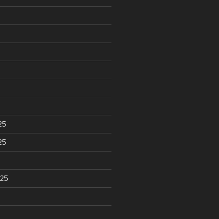
25
25
025