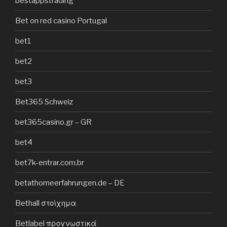
bestappstrading
Bet on red casino Portugal
bet1
bet2
bet3
Bet365 Schweiz
bet365casino.gr – GR
bet4
bet7k-entrar.com.br
betathomeerfahrungen.de – DE
Bethall στοίχημα
Betlabel προγνωστικά