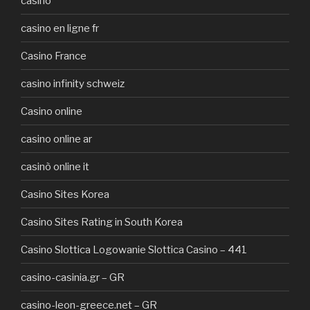
casino
casino en ligne fr
Casino France
casino infinity schweiz
Casino online
casino online ar
casinò online it
Casino Sites Korea
Casino Sites Rating in South Korea
Casino Slottica Logowanie Slottica Casino – 441
casino-casinia.gr – GR
casino-leon-greece.net – GR