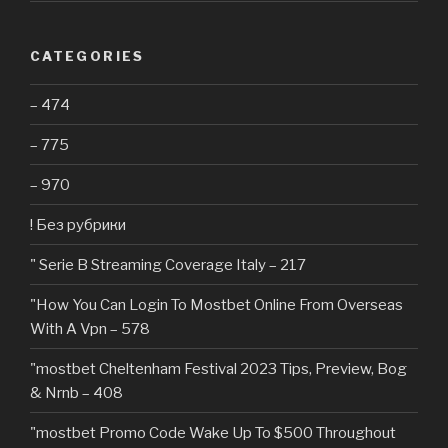
CATEGORIES
– 474
– 775
– 970
! Без рубрики
"️ Serie B Streaming Coverage Italy – 217
"How You Can Login To Mostbet Online From Overseas
With A Vpn – 578
"mostbet Cheltenham Festival 2023 Tips, Preview, Bog
& Nrnb – 408
"mostbet Promo Code Wake Up To $500 Throughout