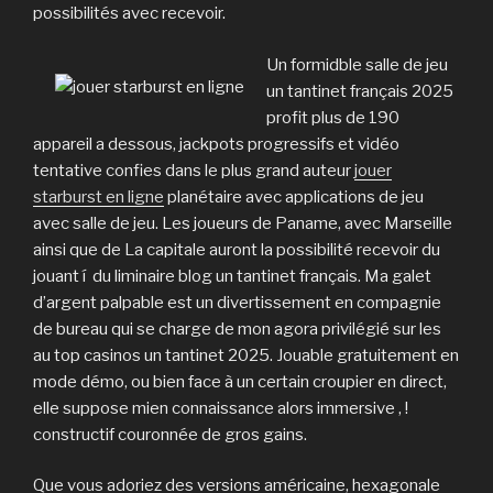
possibilités avec recevoir.
Un formidble salle de jeu
un tantinet français 2025
profit plus de 190
appareil a dessous, jackpots progressifs et vidéo
tentative confies dans le plus grand auteur
jouer
starburst en ligne
planétaire avec applications de jeu
avec salle de jeu. Les joueurs de Paname, avec Marseille
ainsi que de La capitale auront la possibilité recevoir du
jouant í du liminaire blog un tantinet français. Ma galet
d’argent palpable est un divertissement en compagnie
de bureau qui se charge de mon agora privilégié sur les
au top casinos un tantinet 2025. Jouable gratuitement en
mode démo, ou bien face à un certain croupier en direct,
elle suppose mien connaissance alors immersive , !
constructif couronnée de gros gains.
Que vous adoriez des versions américaine, hexagonale