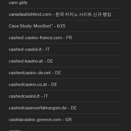
cam-girls
canadasirishfest.com – 한국 카지노 사이트 신규 랭킹
Case Study: Mostbet" – 635
cashed-casino-france.com – FR
cashed-casinò.it – IT
cashed-kasino.at – DE
cashedcasino-de.net – DE
cashedcasino.co.at – DE
cashedcasinò.it – IT
cashedcasinoerfahrungen.de – DE
casiniacasino-greece.com – GR