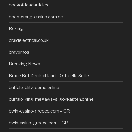
bookofdeadarticles
boomerang-casino.com.de
Boxing
braidelectrical.co.uk
bravomos
Breaking News
Bruce Bet Deutschland – Offizielle Seite
buffalo-blitz-demo.online
buffalo-king-megaways-gokkasten.online
bwin-casino-greece.com – GR
bwincasino-greece.com – GR