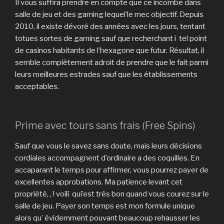
Il vous suffira prendre en compte que ce incombe dans
salle de jeu et des gaming lequel’le mec objectif. Depuis
2010, il existe dévoré des années avec les jours, tentant
totues sortes de gaming sauf que recherchant í tel point
de casinos habitants de l’hexagone que futur. Résultat, il
semble complètement adroit de prendre que le fait parmi
leurs meilleures estrades sauf que les établissements
acceptables.
Prime avec tours sans frais (Free Spins)
Sauf que vous le savez sans doute, mais leurs décisions
cordiales accompagnent d’ordinaire a des coquilles. En
accaparant le temps pour affirmer, vous pourrez payer de
excellentes approbations. Ma patience levant cet
propriété, , ! voilí qui’est très bon quand vous courez sur le
salle de jeu. Payer son temps est mon formule unique
alors qu’ évidemment pouvant beaucoup rehausser les