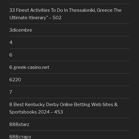
33 Finest Activities To Do In Thessaloniki, Greece The
Ultimate Itinerary" – 502
3dicembre
4
6
6 greek-casino.net
6220
7
8 Best Kentucky Derby Online Betting Web Sites &
Sportsbooks 2024 – 453
888starz
888старз