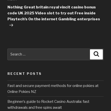
Next
Post
Nothing Great britain royal vincit casino bonus
code UK 2025 Video slot to try out Free inside
Playtech’s On the internet Gambling enterprises
Search
Searc
for:
RECENT POSTS
Fast and secure payment methods for online pokies at
Online Pokies NZ
Beginner’s guide to Rocket Casino Australia: fast
withdrawals and free spins await