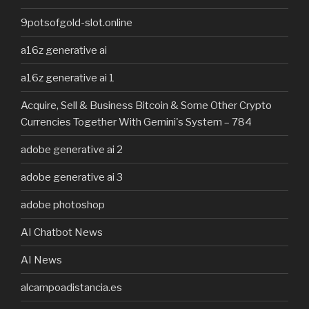
9potsofgold-slot.online
a16z generative ai
a16z generative ai 1
Acquire, Sell & Business Bitcoin & Some Other Crypto
Currencies Together With Gemini's System – 784
adobe generative ai 2
adobe generative ai 3
adobe photoshop
AI Chatbot News
AI News
alcampoadistancia.es