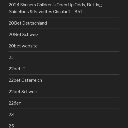
2024 Shriners Children's Open Up Odds, Betting
Guidelines & Favorites Circular 1 – 951
20Bet Deutschland
20Bet Schweiz
20bet website
21
22bet IT
22bet Österreich
22bet Schweiz
22бет
23
25