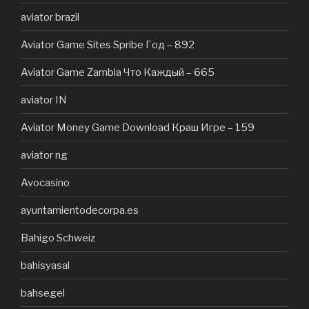
aviator brazil
Aviator Game Sites Spribe Год – 892
Aviator Game Zambia Что Каждый – 665
aviator IN
Aviator Money Game Download Краш Игре – 159
aviator ng
Avocasino
ayuntamientodecorpa.es
Bahigo Schweiz
bahisyasal
bahsegel