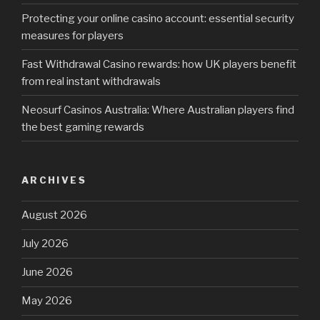
Protecting your online casino account: essential security
measures for players
Fast Withdrawal Casino rewards: how UK players benefit
from real instant withdrawals
Neosurf Casinos Australia: Where Australian players find
the best gaming rewards
ARCHIVES
August 2026
July 2026
June 2026
May 2026