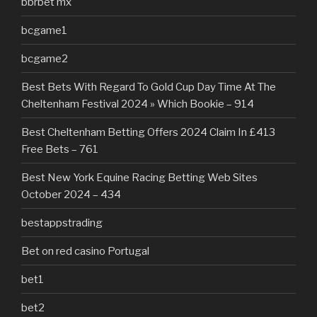
bbrbet mx
bcgame1
bcgame2
Best Bets With Regard To Gold Cup Day Time At The
Cheltenham Festival 2024 » Which Bookie – 914
Best Cheltenham Betting Offers 2024 Claim In £413
Free Bets – 761
Best New York Equine Racing Betting Web Sites
October 2024 – 434
bestappstrading
Bet on red casino Portugal
bet1
bet2