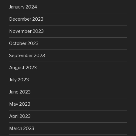
January 2024
December 2023
November 2023
October 2023
September 2023
August 2023
July 2023
June 2023
May 2023
April 2023
March 2023