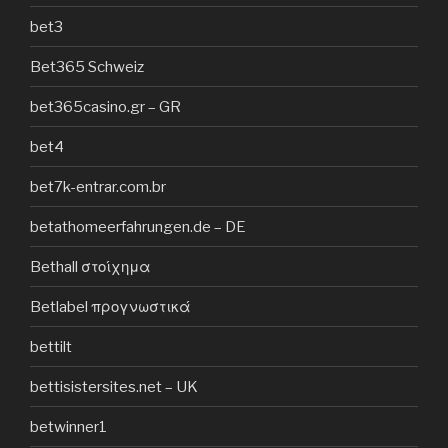
bet3
Bet365 Schweiz
bet365casino.gr – GR
bet4
bet7k-entrar.com.br
betathomeerfahrungen.de – DE
Bethall στοίχημα
Betlabel προγνωστικά
bettilt
bettisistersites.net – UK
betwinner1