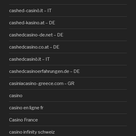
cashed-casinò.it – IT
cashed-kasino.at – DE
cashedcasino-de.net – DE
cashedcasino.co.at – DE
cashedcasinò.it – IT
cashedcasinoerfahrungen.de – DE
casiniacasino-greece.com – GR
casino
casino en ligne fr
Casino France
casino infinity schweiz