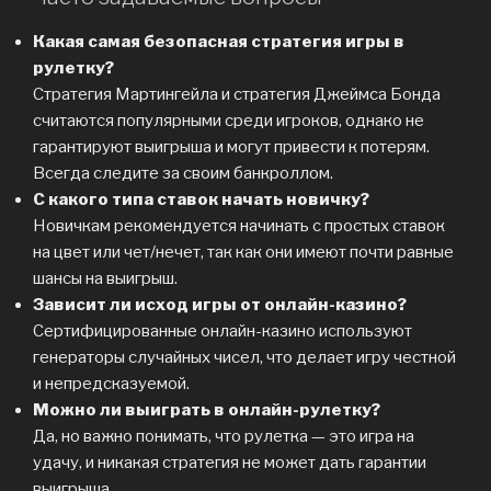
Какая самая безопасная стратегия игры в
рулетку?
Стратегия Мартингейла и стратегия Джеймса Бонда
считаются популярными среди игроков, однако не
гарантируют выигрыша и могут привести к потерям.
Всегда следите за своим банкроллом.
С какого типа ставок начать новичку?
Новичкам рекомендуется начинать с простых ставок
на цвет или чет/нечет, так как они имеют почти равные
шансы на выигрыш.
Зависит ли исход игры от онлайн-казино?
Сертифицированные онлайн-казино используют
генераторы случайных чисел, что делает игру честной
и непредсказуемой.
Можно ли выиграть в онлайн-рулетку?
Да, но важно понимать, что рулетка — это игра на
удачу, и никакая стратегия не может дать гарантии
выигрыша.