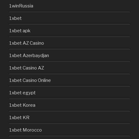
1winRussia
1xbet
1xbet apk
1xbet AZ Casino
1xbet Azerbaydjan
1xbet Casino AZ
1xbet Casino Online
1xbet egypt
1xbet Korea
1xbet KR
1xbet Morocco