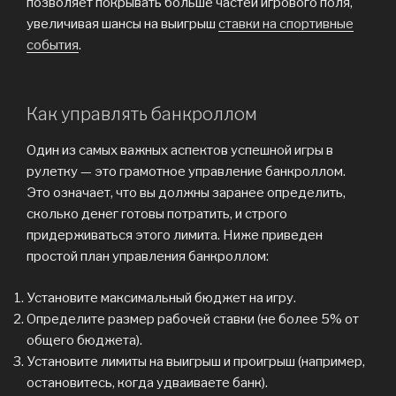
позволяет покрывать больше частей игрового поля,
увеличивая шансы на выигрыш
ставки на спортивные
события
.
Как управлять банкроллом
Один из самых важных аспектов успешной игры в
рулетку — это грамотное управление банкроллом.
Это означает, что вы должны заранее определить,
сколько денег готовы потратить, и строго
придерживаться этого лимита. Ниже приведен
простой план управления банкроллом:
Установите максимальный бюджет на игру.
Определите размер рабочей ставки (не более 5% от
общего бюджета).
Установите лимиты на выигрыш и проигрыш (например,
остановитесь, когда удваиваете банк).