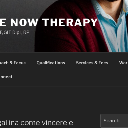
HE NOW THERAPY
 GIT Dipl., RP
oach & Focus
Qualifications
Services & Fees
Wor
nnect
H
Search
 gallina come vincere e
for: