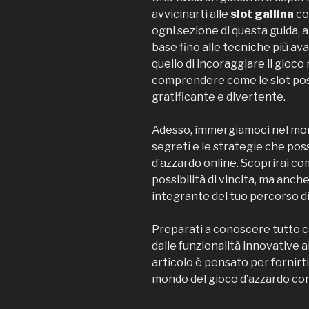
avvicinarti alle
slot gallina
co
ogni sezione di questa guida, a
base fino alle tecniche più ava
quello di incoraggiare il gioco
comprendere come le slot po
gratificante e divertente.
Adesso, immergiamoci nel mo
segreti e le strategie che pos
d’azzardo online. Scoprirai c
possibilità di vincita, ma anc
integrante del tuo percorso di
Preparati a conoscere tutto ci
dalle funzionalità innovative a
articolo è pensato per fornirt
mondo del gioco d’azzardo co