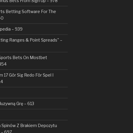
nus Bets From Sign Up – 978
rts Betting Software For The
40
pedia – 939
tting Ranges & Point Spreads" –
 Sports Bets On Mostbet
354
 17 Gör Sig Redo För Spel I
14
kluzywną Grę – 613
Spinów Z Brakiem Depozytu ️
 – 697