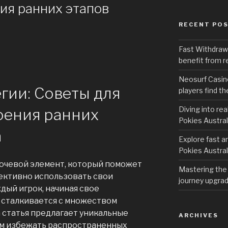
ия ранних этапов
RECENT PO
Fast Withdraw
benefit from r
Neosurf Casino
гии: Советы для
players find t
Diving into re
оения ранних
Pokies Austral
а
Explore fast a
Pokies Austral
лючевой элемент, который поможет
Mastering the
ективно использовать свои
journey upgra
ждый игрок, начиная свое
, сталкивается с множеством
 статья предлагает уникальные
ARCHIVES
ам избежать распространенных