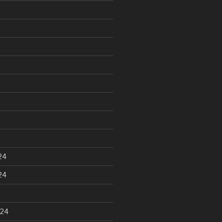
24
24
024