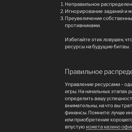
Неправильное распределен
Игнорирование заданий и м
Преувеличение собственных
противниками.
Избегайте этих ловушек, ч
ресурсы на будущие битвы.
Правильное распред
Управление ресурсами – од
игры. На начальных этапах
определить вашу успешност
внимательны, на что вы тр
финансы. Помните: лучше и
или приобретение хорошего
впустую
комета казино офи