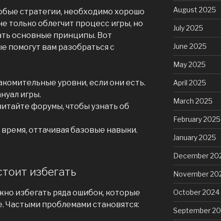
August 2025
любые стратегии, необходимо хорошо
не только облегчит процесс игры, но
July 2025
ать основные принципы. Вот
June 2025
е помогут вам разобраться с
May 2025
комительные уровни, если они есть.
April 2025
нуал игры.
March 2025
итайте форумы, чтобы узнать об
February 2025
время, оттачивая базовые навыки.
January 2025
December 20
стоит избегать
November 20
жно избегать ряда ошибок, которые
October 2024
е. Частыми проблемами становятся:
September 2