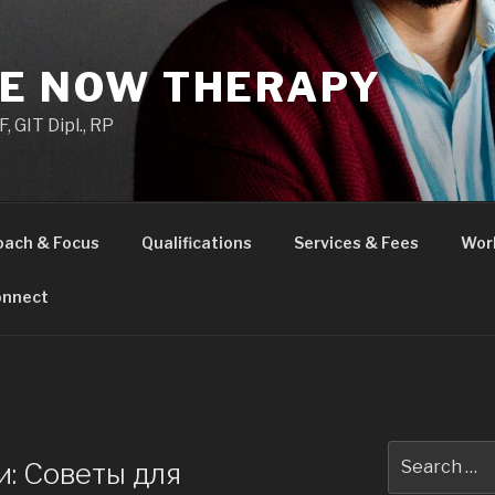
HE NOW THERAPY
 GIT Dipl., RP
oach & Focus
Qualifications
Services & Fees
Wor
nnect
Search
и: Советы для
for: