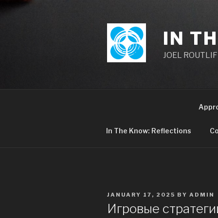
Skip
to
content
IN T
JOEL ROUTLIFF,
Appr
In The Know: Reflections
Co
POSTED
JANUARY 17, 2025
BY
ADMIN
ON
Игровые стратеги