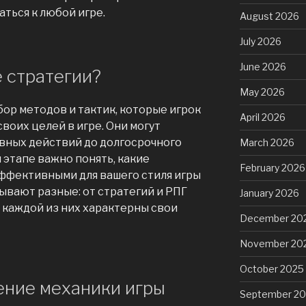
ться к любой игре.
August 2026
July 2026
June 2026
е стратегии?
May 2026
бор методов и тактик, которые игрок
April 2026
воих целей в игре. Они могут
вных действий до долгосрочного
March 2026
 этапе важно понять, какие
February 2026
эффективными для вашего стиля игры
ывают разные: от стратегий и РПГ
January 2026
и каждой из них характерны свои
December 20
November 20
October 2025
ение механики игры
September 2