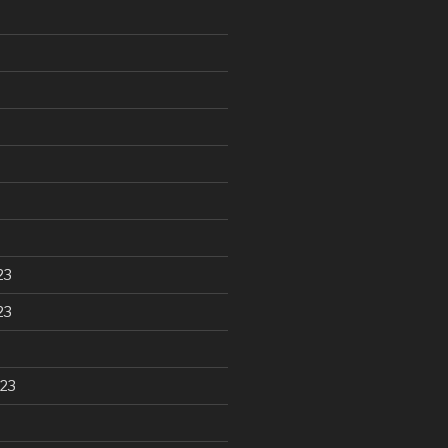
23
23
23