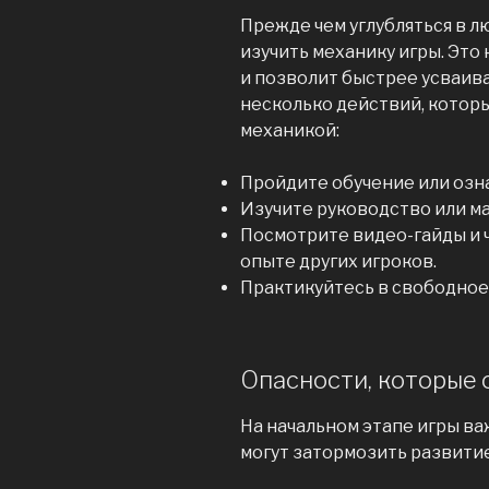
Прежде чем углубляться в 
изучить механику игры. Это 
и позволит быстрее усваив
несколько действий, которы
механикой:
Пройдите обучение или озна
Изучите руководство или ма
Посмотрите видео-гайды и ч
опыте других игроков.
Практикуйтесь в свободное 
Опасности, которые 
На начальном этапе игры ва
могут затормозить развити