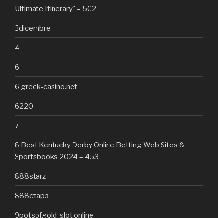
Ultimate Itinerary" – 502
3dicembre
4
6
6 greek-casino.net
6220
7
8 Best Kentucky Derby Online Betting Web Sites &
Sportsbooks 2024 – 453
888starz
888старз
9potsofgold-slot.online