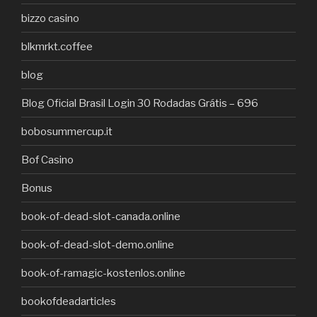
bizzo casino
blkmrkt.coffee
blog
Blog Oficial Brasil Login 30 Rodadas Grátis – 696
bobosummercup.it
Bof Casino
Bonus
book-of-dead-slot-canada.online
book-of-dead-slot-demo.online
book-of-ramagic-kostenlos.online
bookofdeadarticles