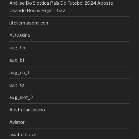
Análise Do Slottica País Do Futebol 2024 Aposte
Usando Bônus Hoje! – 532
ateliermasomi.com
AU casino
aug_bh
aug_bt
aug_ch_1
aug_rb
aug_slot_2
Australian casino
Aviator
aviator brazil