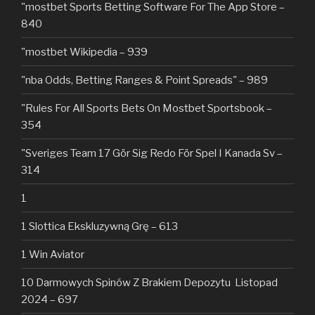
"‎mostbet Sports Betting Software For The App Store –
840
"mostbet Wikipedia – 939
"nba Odds, Betting Ranges & Point Spreads" – 989
"Rules For All Sports Bets On Mostbet Sportsbook –
354
"Sveriges Team 17 Gör Sig Redo För Spel I Kanada Sv –
314
1
1 Slottica Ekskluzywną Grę – 613
1 Win Aviator
10 Darmowych Spinów Z Brakiem Depozytu ️ Listopad
2024 – 697