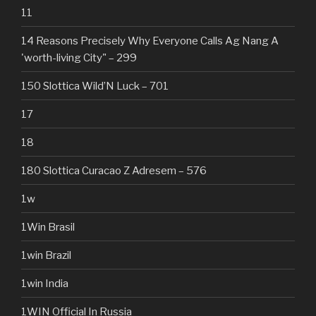
11
14 Reasons Precisely Why Everyone Calls Ag Nang A
'worth-living City" – 299
150 Slottica Wild’N Luck – 701
17
18
180 Slottica Curacao Z Adresem – 576
1w
1Win Brasil
1win Brazil
1win India
1WIN Official In Russia