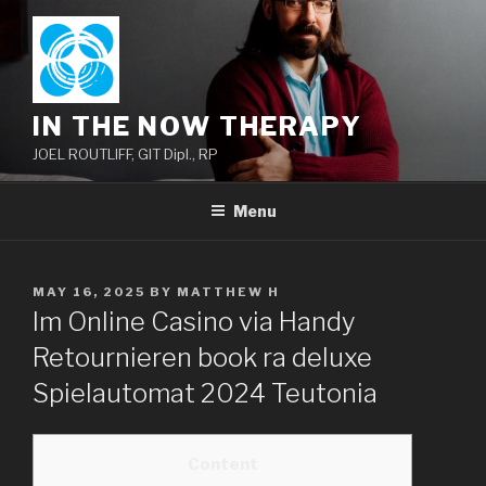
Skip
to
content
IN THE NOW THERAPY
JOEL ROUTLIFF, GIT Dipl., RP
Menu
POSTED
MAY 16, 2025
BY
MATTHEW H
ON
Im Online Casino via Handy
Retournieren book ra deluxe
Spielautomat 2024 Teutonia
Content