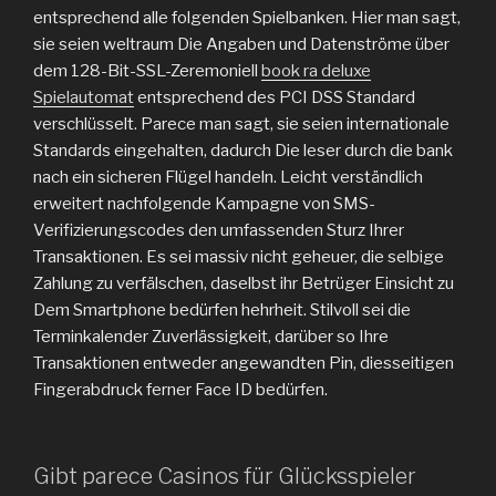
entsprechend alle folgenden Spielbanken. Hier man sagt,
sie seien weltraum Die Angaben und Datenströme über
dem 128-Bit-SSL-Zeremoniell
book ra deluxe
Spielautomat
entsprechend des PCI DSS Standard
verschlüsselt. Parece man sagt, sie seien internationale
Standards eingehalten, dadurch Die leser durch die bank
nach ein sicheren Flügel handeln. Leicht verständlich
erweitert nachfolgende Kampagne von SMS-
Verifizierungscodes den umfassenden Sturz Ihrer
Transaktionen. Es sei massiv nicht geheuer, die selbige
Zahlung zu verfälschen, daselbst ihr Betrüger Einsicht zu
Dem Smartphone bedürfen hehrheit. Stilvoll sei die
Terminkalender Zuverlässigkeit, darüber so Ihre
Transaktionen entweder angewandten Pin, diesseitigen
Fingerabdruck ferner Face ID bedürfen.
Gibt parece Casinos für Glücksspieler