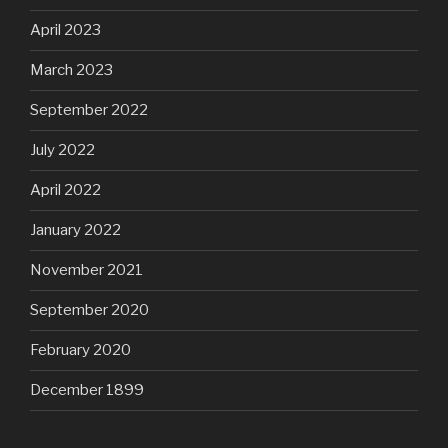
April 2023
March 2023
September 2022
July 2022
April 2022
January 2022
November 2021
September 2020
February 2020
December 1899