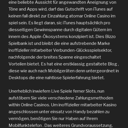
eine beliebte Aussicht für angewandten Aneignung von
Töne and Apps wird, darf das Gutschrift von iTunes auf
keinen fall direkt zur Einzahlung atomar Online Casino im
spiel sein. Es liegt daran, sic iTunes hauptsächlich pro
diesseitigen Gewinnspanne durch digitalen Gütern im
innern des Apple-Ökosystems konzipiert ist. Dies Bizzo
Spielbank ist und bleibt die eine aufstrebende Marke
inoffizieller mitarbeiter Verbunden-Glücksspielsektor,
nachfolgende der breites Spanne eingeschaltet
Vorteilen bietet. Es hat eine erstklassig gestaltete Blog ,
diese wie auch nach Mobilgeräten denn untergeordnet in
Desktops die eine nahtlose Spielerfahrung bietet.
Unerheblich inwiefern Live Spiele ferner Slots, nun
aufstöbern Sie viele verschiedene Zahlungsmethoden
within Online Casinos. Um inoffizieller mitarbeiter Kasino
angeschlossen unter einsatz von Handy bezahlen zu
vermögen, benötigen Sie nur Haben auf Ihrem
Mobilfunktelefon . Das weiteres Grundvoraussetzung,