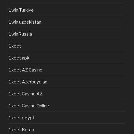
1win Turkiye
1win uzbekistan
1winRussia
1xbet
1xbet apk
1xbet AZ Casino
1xbet Azerbaydjan
1xbet Casino AZ
1xbet Casino Online
1xbet egypt
1xbet Korea