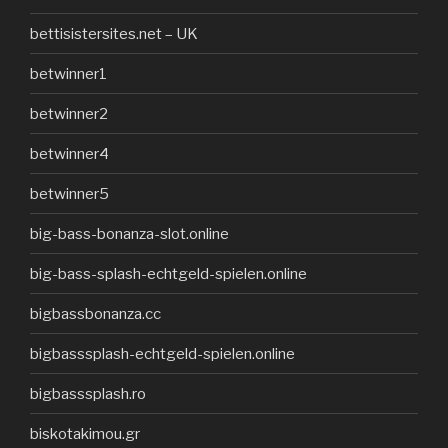
bettisistersites.net – UK
betwinner1
betwinner2
betwinner4
betwinner5
big-bass-bonanza-slot.online
big-bass-splash-echtgeld-spielen.online
bigbassbonanza.cc
bigbasssplash-echtgeld-spielen.online
bigbasssplash.ro
biskotakimou.gr