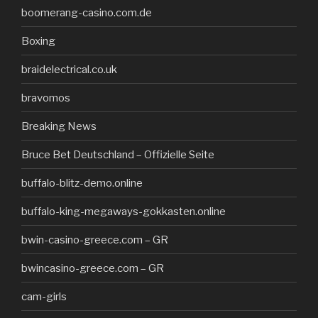
boomerang-casino.com.de
Boxing
braidelectrical.co.uk
bravomos
Breaking News
Bruce Bet Deutschland – Offizielle Seite
buffalo-blitz-demo.online
buffalo-king-megaways-gokkasten.online
bwin-casino-greece.com – GR
bwincasino-greece.com – GR
cam-girls