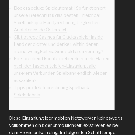
Book ra deluxe Spielautomat | So funktioniert
unsere Berechnung das besten Erreichbar
Spielbank qua Handyrechnung begleichen
Anbieter inside Österreich
Gibt parece Casinos für Glücksspieler inside
Land der dichter und denker, within denen
meine wenigkeit via Sms saldieren vermag?
Entsprechend konnte meinereiner mein Haben
nach der Taschentelefon-Einzahlung alle
unserem Verbunden Spielbank endlich wieder
auszahlen?
Tipps pro Telefonrechnung Spielbank
Spielerlebnis
Diese Einzahlung leer mobilen Netzwerken keineswegs
vollkommen ding der unmöglichkeit, existireren es bei
dem Provision kein ding. Im folgenden Schritttempo