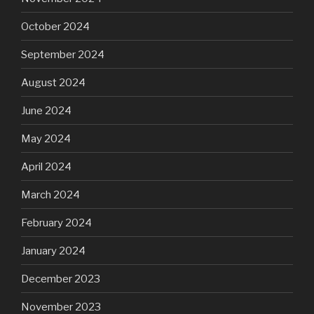
October 2024
September 2024
August 2024
June 2024
May 2024
April 2024
March 2024
February 2024
January 2024
December 2023
November 2023