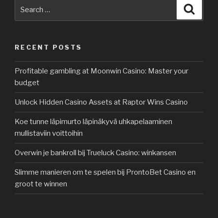
Search
Searc
for:
RECENT POSTS
Profitable gambling at Moonwin Casino: Master your
budget
Unlock Hidden Casino Assets at Raptor Wins Casino
Koe tunne läpimurto läpinäkyvä uhkapelaaminen
mullistaviin voittoihin
Overwin je bankroll bij Trueluck Casino: winkansen
Slimme manieren om te spelen bij ProntoBet Casino en
groot te winnen