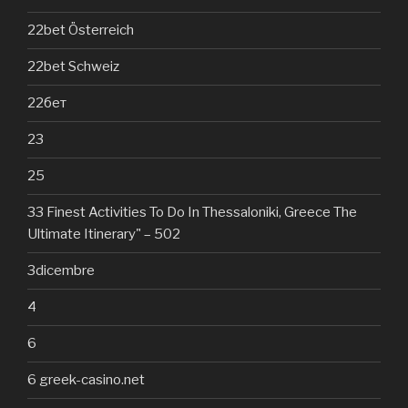
22bet Österreich
22bet Schweiz
22бет
23
25
33 Finest Activities To Do In Thessaloniki, Greece The
Ultimate Itinerary" – 502
3dicembre
4
6
6 greek-casino.net