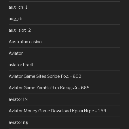
aug_ch_1
aug_rb
aug_slot_2
Australian casino
Aviator
aviator brazil
Aviator Game Sites Spribe Год – 892
Aviator Game Zambia Что Каждый – 665
aviator IN
Aviator Money Game Download Краш Игре – 159
aviator ng