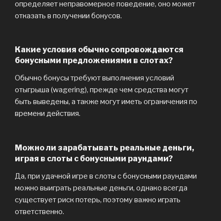
определяет неправомерное поведение, оно может
отказать в получении бонусов.
Какие условия обычно сопровождаются
бонусными предложениями в слотах?
Обычно бонусы требуют выполнения условий
отыгрыша (wagering), прежде чем средства могут
быть выведены, а также могут иметь ограничения по
времени действия.
Можно ли зарабатывать реальные деньги,
играя в слоты с бонусными раундами?
Да, при удачной игре в слоты с бонусными раундами
можно выиграть реальные деньги, однако всегда
существует риск потерь, поэтому важно играть
ответственно.