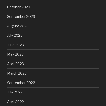
October 2023
September 2023
August 2023
July 2023
June 2023
May 2023
April 2023
March 2023
September 2022
July 2022
April 2022