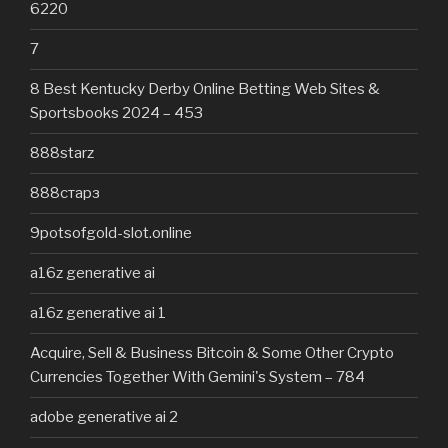
6220
7
8 Best Kentucky Derby Online Betting Web Sites &
Sportsbooks 2024 – 453
888starz
888старз
9potsofgold-slot.online
a16z generative ai
a16z generative ai 1
Acquire, Sell & Business Bitcoin & Some Other Crypto
Currencies Together With Gemini's System – 784
adobe generative ai 2