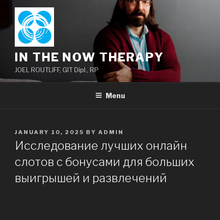
Skip
to
content
IN THE NOW THERAPY
JOEL ROUTLIFF, GIT Dipl., RP
Menu
POSTED
JANUARY 10, 2025
BY
ADMIN
ON
Исследование лучших онлайн
слотов с бонусами для больших
выигрышей и развлечений