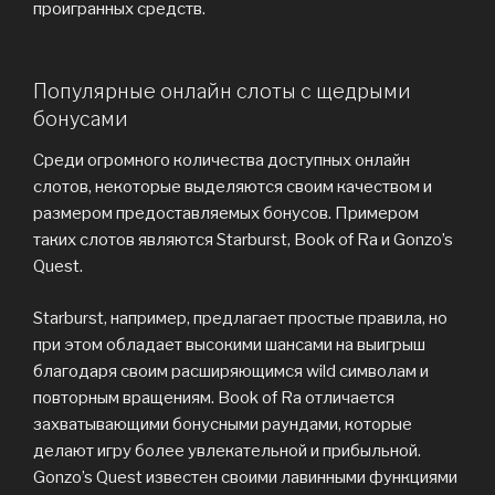
проигранных средств.
Популярные онлайн слоты с щедрыми
бонусами
Среди огромного количества доступных онлайн
слотов, некоторые выделяются своим качеством и
размером предоставляемых бонусов. Примером
таких слотов являются Starburst, Book of Ra и Gonzo’s
Quest.
Starburst, например, предлагает простые правила, но
при этом обладает высокими шансами на выигрыш
благодаря своим расширяющимся wild символам и
повторным вращениям. Book of Ra отличается
захватывающими бонусными раундами, которые
делают игру более увлекательной и прибыльной.
Gonzo’s Quest известен своими лавинными функциями