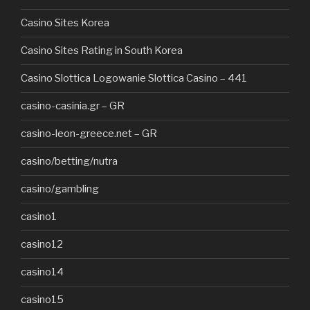
Casino Sites Korea
Casino Sites Rating in South Korea
Casino Slottica Logowanie Slottica Casino – 441
casino-casinia.gr – GR
casino-leon-greece.net – GR
casino/betting/nutra
casino/gambling
casino1
casino12
casino14
casino15