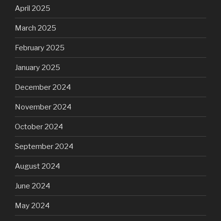
April 2025
March 2025
February 2025
January 2025
December 2024
November 2024
October 2024
September 2024
August 2024
June 2024
May 2024