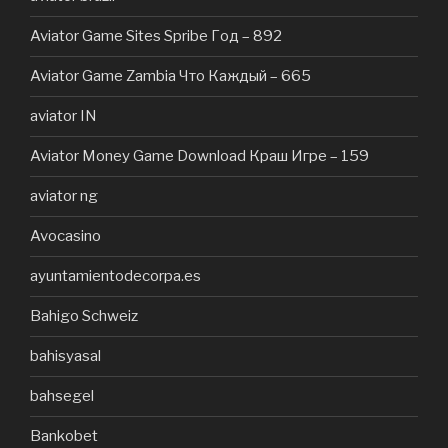
Aviator Game Sites Spribe Год – 892
Aviator Game Zambia Что Каждый – 665
aviator IN
Aviator Money Game Download Краш Игре – 159
aviator ng
Avocasino
ayuntamientodecorpa.es
Bahigo Schweiz
bahisyasal
bahsegel
Bankobet