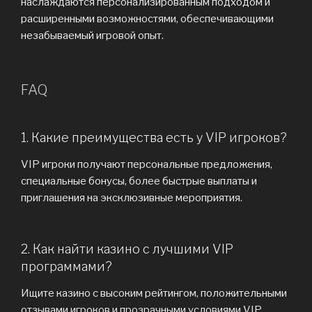
наслаждаются персонализированным подходом и
расширенными возможностями, обеспечивающими
незабываемый игровой опыт.
FAQ
1. Какие преимущества есть у VIP игроков?
VIP игроки получают персональные предложения,
специальные бонусы, более быстрые выплаты и
приглашения на эксклюзивные мероприятия.
2. Как найти казино с лучшими VIP
программами?
Ищите казино с высоким рейтингом, положительными
отзывами игроков и прозрачными условиями VIP