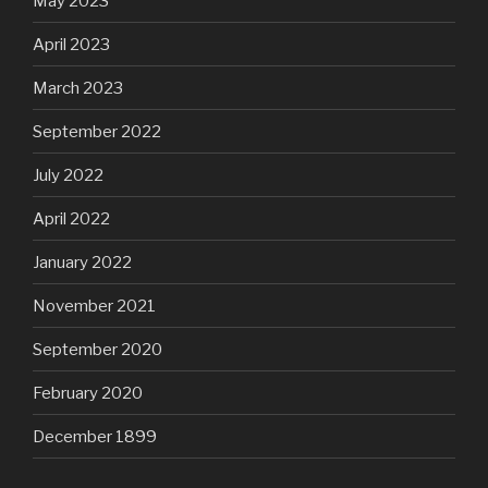
May 2023
April 2023
March 2023
September 2022
July 2022
April 2022
January 2022
November 2021
September 2020
February 2020
December 1899