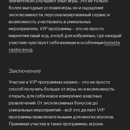
значительно улучшают опыт игры. Это не только
более выгодные условия игры, но и ощущение
эксклюзивности, персонализированный сервис и
возможность участвовать в уникальных
мероприятиях. VIP программы – это не просто
маркетинговый ход, а клуб для избранных, где каждый
участник чувствует себя важным и особенным
kometa
casino вход
.
Заключение
Участие в VIP программах казино – это не просто
способ получить больше от игры, но и возможность
открыть для себя новое измерение азартных
развлечений. От эксклюзивных бонусов до
уникальных мероприятий – всё это делает VIP
программы привлекательными для многих игроков.
Принимая участие в таких программах, игроки