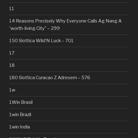
11
14 Reasons Precisely Why Everyone Calls Ag Nang A
'worth-living City" – 299
150 Slottica Wild’N Luck – 701
17
18
180 Slottica Curacao Z Adresem – 576
1w
1Win Brasil
1win Brazil
1win India