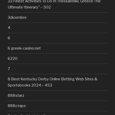
33 Finest Activities To Do In Thessaloniki, Greece The
Ultimate Itinerary" – 502
3dicembre
4
6
6 greek-casino.net
6220
7
8 Best Kentucky Derby Online Betting Web Sites &
Sportsbooks 2024 – 453
888starz
888старз