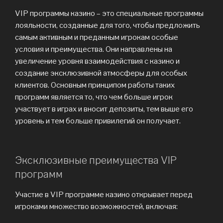
VIP программы казино – это специальные программы
лояльности, созданные для того, чтобы предложить
самым активным и преданным игрокам особые
условия и преимущества. Они направлены на
увеличение уровня взаимодействия с казино и
создание эксклюзивной атмосферы для особых
клиентов. Основным принципом работы таких
программ является то, что чем больше игрок
участвует в играх и вносит депозиты, тем выше его
уровень и тем больше привилегий он получает.
Эксклюзивные преимущества VIP
программ
Участие в VIP программе казино открывает перед
игроками множество возможностей, включая: