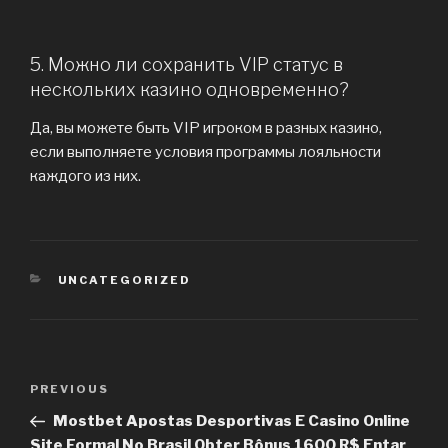
5. Можно ли сохранить VIP статус в
нескольких казино одновременно?
Да, вы можете быть VIP игроком в разных казино,
если выполняете условия программы лояльности
каждого из них.
CATEGORIES
UNCATEGORIZED
Post
PREVIOUS
Previous
navigation
Post
Mostbet Apostas Desportivas E Casino Online
Site Formal No Brasil Obter Bônus 1600 R$ Entar