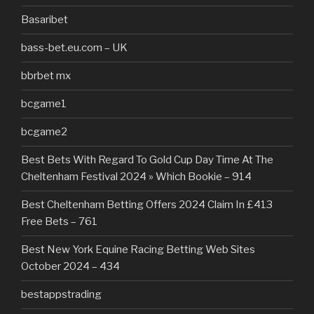
Basaribet
bass-bet.eu.com – UK
bbrbet mx
bcgame1
bcgame2
Best Bets With Regard To Gold Cup Day Time At The
Cheltenham Festival 2024 » Which Bookie – 914
Best Cheltenham Betting Offers 2024 Claim In £413
Free Bets – 761
Best New York Equine Racing Betting Web Sites
October 2024 – 434
bestappstrading