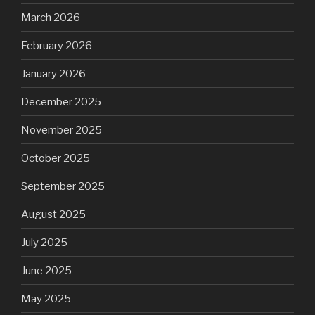
March 2026
February 2026
January 2026
December 2025
November 2025
October 2025
September 2025
August 2025
July 2025
June 2025
May 2025