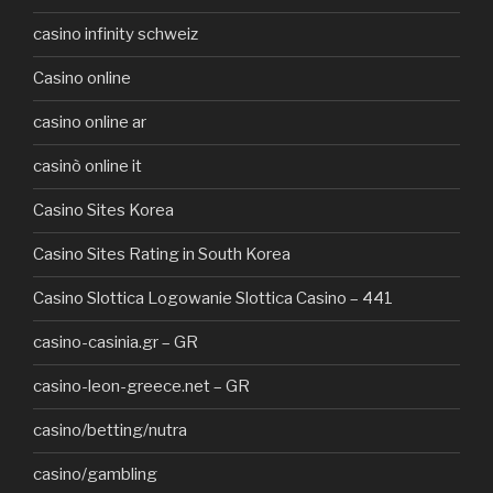
casino infinity schweiz
Casino online
casino online ar
casinò online it
Casino Sites Korea
Casino Sites Rating in South Korea
Casino Slottica Logowanie Slottica Casino – 441
casino-casinia.gr – GR
casino-leon-greece.net – GR
casino/betting/nutra
casino/gambling