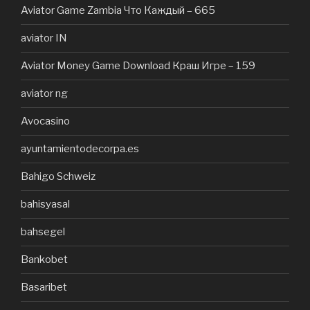
Aviator Game Zambia Что Каждый – 665
aviator IN
Aviator Money Game Download Краш Игре – 159
aviator ng
Avocasino
ayuntamientodecorpa.es
Bahigo Schweiz
bahisyasal
bahsegel
Bankobet
Basaribet