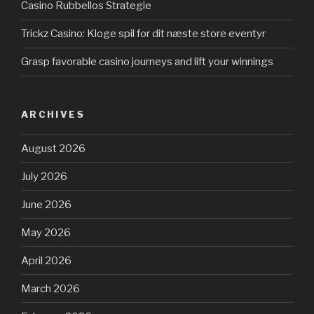
Casino Rubbellos Strategie
Trickz Casino: Kloge spil for dit næste store eventyr
Grasp favorable casino journeys and lift your winnings
ARCHIVES
August 2026
July 2026
June 2026
May 2026
April 2026
March 2026