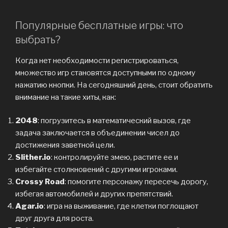
Популярные бесплатные игры: что
выбрать?
Когда нет необходимости регистрироваться,
множество игр становятся доступными по одному
нажатию кнопки. На сегодняшний день, стоит обратить
внимание на такие хиты, как:
2048
: погрузитесь в математический вызов, где
задача заключается в объединении чисел до
достижения заветной цели.
Slither.io
: контролируйте змею, растите ее и
избегайте столкновений с другими игроками.
Crossy Road
: помогите персонажу пересечь дорогу,
избегая автомобилей и других препятствий.
Agar.io
: игра на выживание, где клетки поглощают
друг друга для роста.