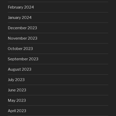
February 2024
January 2024
December 2023
November 2023
October 2023
September 2023
August 2023
July 2023
June 2023
May 2023
April 2023