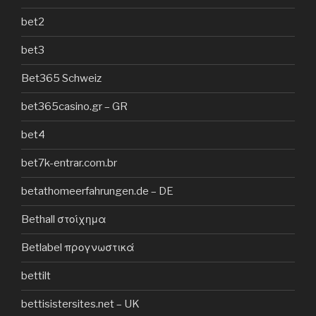
bet2
bet3
Bet365 Schweiz
bet365casino.gr – GR
bet4
bet7k-entrar.com.br
betathomeerfahrungen.de – DE
Bethall στοίχημα
Betlabel προγνωστικά
bettilt
bettisistersites.net – UK