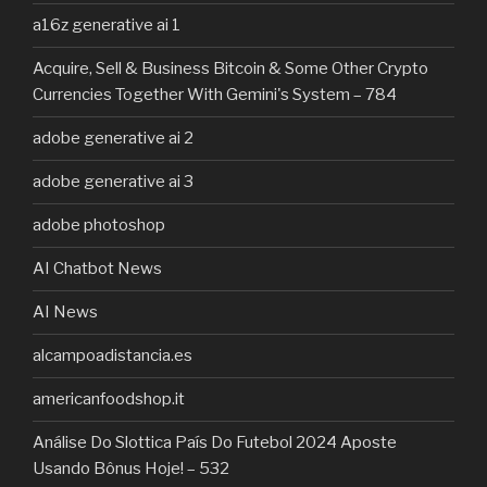
a16z generative ai 1
Acquire, Sell & Business Bitcoin & Some Other Crypto
Currencies Together With Gemini's System – 784
adobe generative ai 2
adobe generative ai 3
adobe photoshop
AI Chatbot News
AI News
alcampoadistancia.es
americanfoodshop.it
Análise Do Slottica País Do Futebol 2024 Aposte
Usando Bônus Hoje! – 532