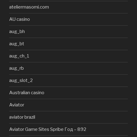
ateliermasomi.com
AU casino
aug_bh
aug_bt
aug_ch_1
aug_rb
aug_slot_2
Australian casino
Aviator
aviator brazil
Aviator Game Sites Spribe Год – 892