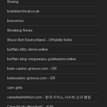
Boxing
braidelectrical.co.uk
bravomos
Breaking News
Bruce Bet Deutschland – Offizielle Seite
buffalo-blitz-demo.online
buffalo-king-megaways-gokkasten.online
bwin-casino-greece.com – GR
bwincasino-greece.com – GR
cam-girls
canadasirishfest.com – 한국 카지노 사이트 신규 랭킹
Case Study: Mostbet" – 635