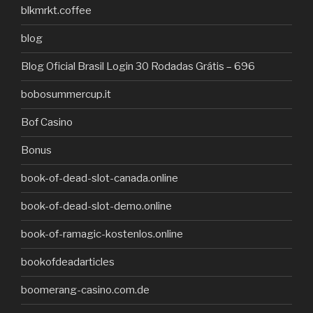
blkmrkt.coffee
blog
Blog Oficial Brasil Login 30 Rodadas Grátis – 696
bobosummercup.it
Bof Casino
Bonus
book-of-dead-slot-canada.online
book-of-dead-slot-demo.online
book-of-ramagic-kostenlos.online
bookofdeadarticles
boomerang-casino.com.de