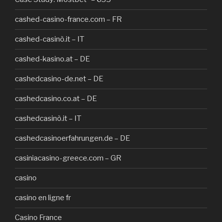
cashed-casino-france.com – FR
cashed-casinò.it – IT
cashed-kasino.at – DE
cashedcasino-de.net – DE
cashedcasino.co.at – DE
cashedcasinò.it – IT
cashedcasinoerfahrungen.de – DE
casiniacasino-greece.com – GR
casino
casino en ligne fr
Casino France