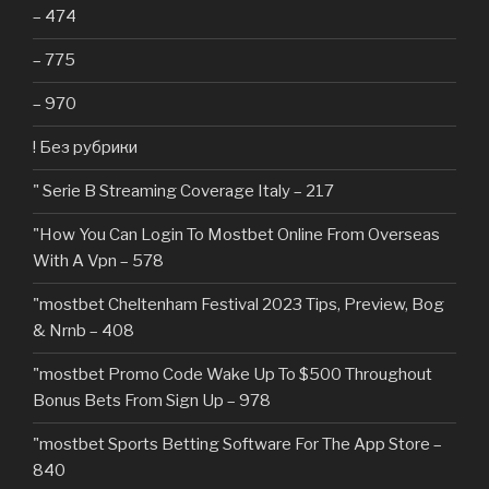
– 474
– 775
– 970
! Без рубрики
"️ Serie B Streaming Coverage Italy – 217
"How You Can Login To Mostbet Online From Overseas
With A Vpn – 578
"mostbet Cheltenham Festival 2023 Tips, Preview, Bog
& Nrnb – 408
"mostbet Promo Code Wake Up To $500 Throughout
Bonus Bets From Sign Up – 978
"‎mostbet Sports Betting Software For The App Store –
840