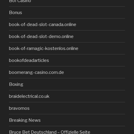
Bof Casino
Bonus
book-of-dead-slot-canada.online
book-of-dead-slot-demo.online
book-of-ramagic-kostenlos.online
bookofdeadarticles
boomerang-casino.com.de
Boxing
braidelectrical.co.uk
bravomos
Breaking News
Bruce Bet Deutschland – Offizielle Seite