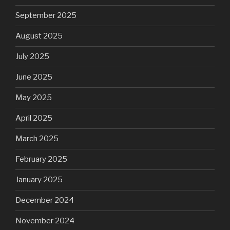
September 2025
August 2025
July 2025
June 2025
May 2025
April 2025
March 2025
February 2025
January 2025
December 2024
November 2024