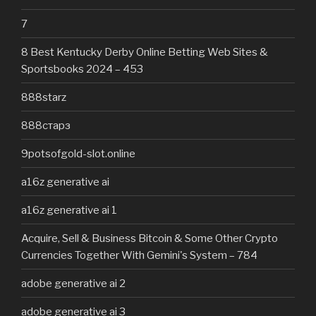
7
8 Best Kentucky Derby Online Betting Web Sites &
Sportsbooks 2024 – 453
888starz
888старз
9potsofgold-slot.online
a16z generative ai
a16z generative ai 1
Acquire, Sell & Business Bitcoin & Some Other Crypto
Currencies Together With Gemini's System – 784
adobe generative ai 2
adobe generative ai 3