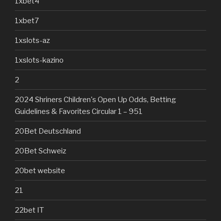
1xbet4
1xbet7
1xslots-az
1xslots-kazino
2
2024 Shriners Children's Open Up Odds, Betting
Guidelines & Favorites Circular 1 – 951
20Bet Deutschland
20Bet Schweiz
20bet website
21
22bet IT