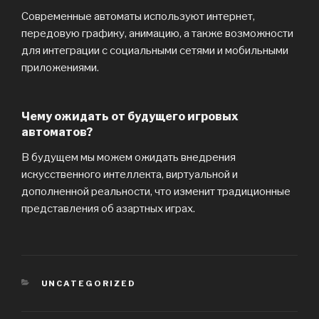
Современные автоматы используют интернет,
передовую графику, анимацию, а также возможности
для интеграции с социальными сетями и мобильными
приложениями.
Чему ожидать от будущего игровых
автоматов?
В будущем мы можем ожидать внедрения
искусственного интеллекта, виртуальной и
дополненной реальности, что изменит традиционные
представления об азартных играх.
CATEGORIES
UNCATEGORIZED