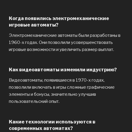
Когда появились электромеханические
игровые автоматы?
Электромеханические автоматы были разработаны в
1960-х годах. Они позволили усовершенствовать
игровые возможности и увеличить размер выплат.
Как видеоавтоматы изменили индустрию?
Видеоавтоматы, появившиеся в 1970-х годах,
позволили включать в игры сложные графические
элементы и бонусы, значительно улучшив
пользовательский опыт.
Какие технологии используются в
современных автоматах?