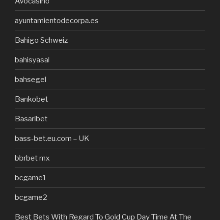
Avocasino
ayuntamientodecorpa.es
Bahigo Schweiz
bahisyasal
bahsegel
Bankobet
Basaribet
bass-bet.eu.com – UK
bbrbet mx
bcgame1
bcgame2
Best Bets With Regard To Gold Cup Day Time At The