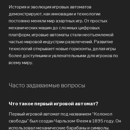
История и эволюция игровых автоматов
демонстрируют, как инновации и технологии
постоянно меняли мир азартных игр. От простых
механических машин до сложных цифровых
платформ, игровые автоматы стали неотъемлемой
частью мировой индустрии развлечений. Развитие
технологий открывает новые горизонты, делая игры
более доступными и увлекательными для игроков по
всему миру.
Часто задаваемые вопросы
Что такое первый игровой автомат?
Первый игровой автомат под названием “Колокол
свободы” был создан Чарльзом Феем в 1895 году. Он
использовал механические барабаны и символы.