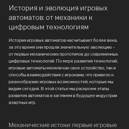
История и эволюция игровых
автоматов: от механики к
цифровым технологиям
История игровых автоматов насчитывает более века,
за это время они прошли значительную эволюцию –
от первых механических прототипов до современных
цифровых технологий. По мере развития технологий,
игровые автоматы меняли как свое устройство, так и
способы взаимодействия с игроками, что привело к
разнообразию игровых возможностей, которые мы
видим сегодня. В этой статье мы раскроем этапы
развития автоматов и заглянем в будущее индустрии
азартных игр.
Механические истоки: первые игровые