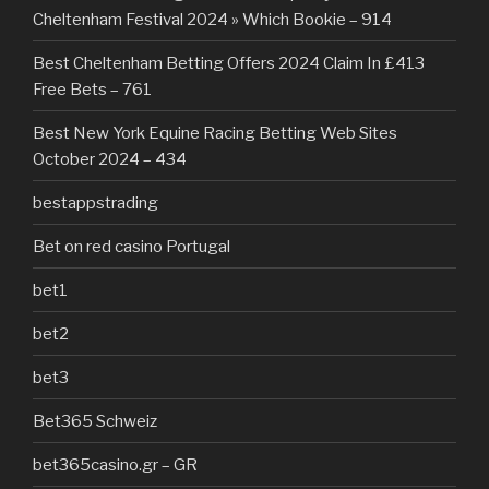
Cheltenham Festival 2024 » Which Bookie – 914
Best Cheltenham Betting Offers 2024 Claim In £413
Free Bets – 761
Best New York Equine Racing Betting Web Sites
October 2024 – 434
bestappstrading
Bet on red casino Portugal
bet1
bet2
bet3
Bet365 Schweiz
bet365casino.gr – GR