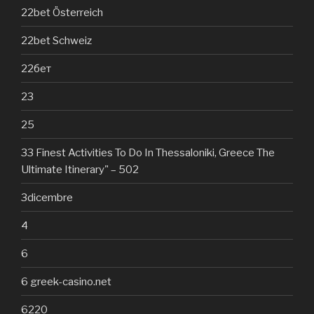
22bet Österreich
22bet Schweiz
22бет
23
25
33 Finest Activities To Do In Thessaloniki, Greece The
Ultimate Itinerary" – 502
3dicembre
4
6
6 greek-casino.net
6220