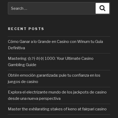
Search
Searc
for:
RECENT POSTS
Cómo Ganar a lo Grande en Casino con Winum tu Guía
Definitiva
Mastering 슈가 러쉬 1000: Your Ultimate Casino
Gambling Guide
Obtén emoción garantizada: pule tu confianza en los
juegos de casino
Explora el electrizante mundo de los jackpots de casino
desde una nueva perspectiva
Master the exhilarating stakes of keno at fairpari casino