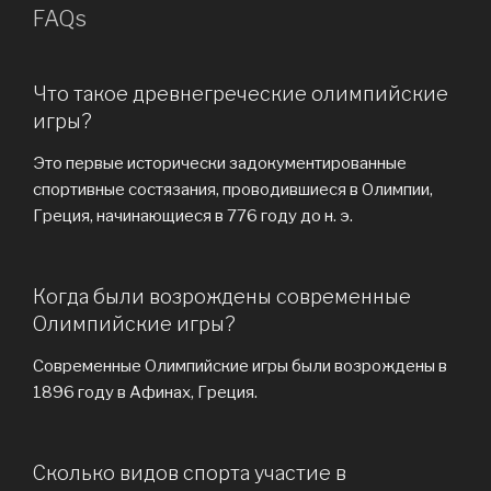
FAQs
Что такое древнегреческие олимпийские
игры?
Это первые исторически задокументированные
спортивные состязания, проводившиеся в Олимпии,
Греция, начинающиеся в 776 году до н. э.
Когда были возрождены современные
Олимпийские игры?
Современные Олимпийские игры были возрождены в
1896 году в Афинах, Греция.
Сколько видов спорта участие в