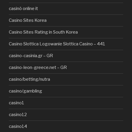
casinò online it
Casino Sites Korea
Casino Sites Rating in South Korea
Casino Slottica Logowanie Slottica Casino – 441
casino-casinia.gr – GR
casino-leon-greece.net – GR
casino/betting/nutra
casino/gambling
casino1
casino12
casino14