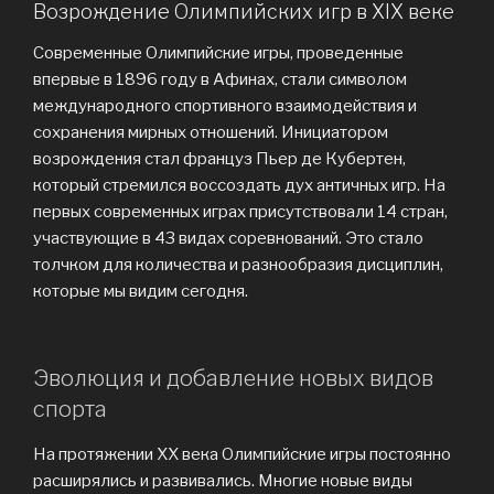
Возрождение Олимпийских игр в XIX веке
Современные Олимпийские игры, проведенные
впервые в 1896 году в Афинах, стали символом
международного спортивного взаимодействия и
сохранения мирных отношений. Инициатором
возрождения стал француз Пьер де Кубертен,
который стремился воссоздать дух античных игр. На
первых современных играх присутствовали 14 стран,
участвующие в 43 видах соревнований. Это стало
толчком для количества и разнообразия дисциплин,
которые мы видим сегодня.
Эволюция и добавление новых видов
спорта
На протяжении XX века Олимпийские игры постоянно
расширялись и развивались. Многие новые виды