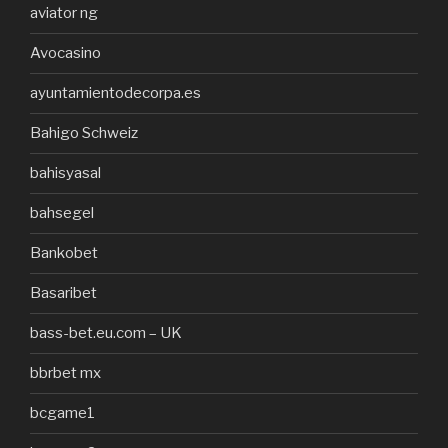
aviator ng
Avocasino
ayuntamientodecorpa.es
Bahigo Schweiz
bahisyasal
bahsegel
Bankobet
Basaribet
bass-bet.eu.com – UK
bbrbet mx
bcgame1