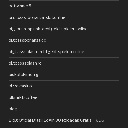
betwinner5
big-bass-bonanza-slot.online
big-bass-splash-echtgeld-spielen.online
bigbassbonanza.cc
bigbasssplash-echtgeld-spielen.online
bigbasssplash.ro
biskotakimou.gr
bizzo casino
blkmrkt.coffee
blog
Blog Oficial Brasil Login 30 Rodadas Grátis – 696