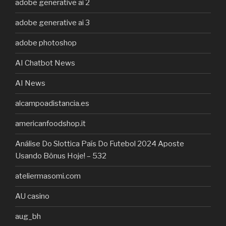
adobe generative ai 2
adobe generative ai 3
adobe photoshop
AI Chatbot News
AI News
alcampoadistancia.es
americanfoodshop.it
Análise Do Slottica País Do Futebol 2024 Aposte
Usando Bônus Hoje! – 532
ateliermasomi.com
AU casino
aug_bh