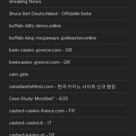
Breaking News
Bruce Bet Deutschland – Offizielle Seite
buffalo-blitz-demo.online
buffalo-king-megaways-gokkasten.online
bwin-casino-greece.com – GR
bwincasino-greece.com – GR
cam-girls
canadasirishfest.com – 한국 카지노 사이트 신규 랭킹
Case Study: Mostbet" – 635
cashed-casino-france.com – FR
cashed-casinò.it – IT
cashed-kasino.at – DE