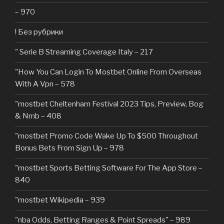
– 970
! Без рубрики
"️ Serie B Streaming Coverage Italy – 217
"How You Can Login To Mostbet Online From Overseas
With A Vpn – 578
"mostbet Cheltenham Festival 2023 Tips, Preview, Bog
& Nrnb – 408
"mostbet Promo Code Wake Up To $500 Throughout
Bonus Bets From Sign Up – 978
"‎mostbet Sports Betting Software For The App Store –
840
"mostbet Wikipedia – 939
"nba Odds, Betting Ranges & Point Spreads" – 989