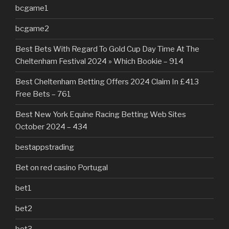
bcgame1
bcgame2
Best Bets With Regard To Gold Cup Day Time At The
Cheltenham Festival 2024 » Which Bookie – 914
Best Cheltenham Betting Offers 2024 Claim In £413
Free Bets – 761
Best New York Equine Racing Betting Web Sites
October 2024 – 434
bestappstrading
Bet on red casino Portugal
bet1
bet2