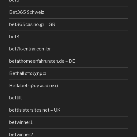
bet3
Bet365 Schweiz
bet365casino.gr – GR
bet4
bet7k-entrar.com.br
betathomeerfahrungen.de – DE
Bethall στοίχημα
Betlabel προγνωστικά
bettilt
bettisistersites.net – UK
betwinner1
betwinner2