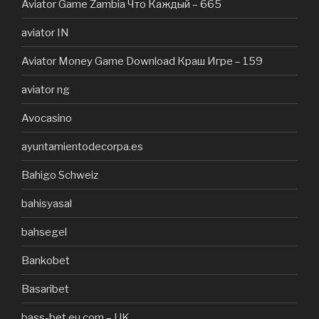
Aviator Game Zambia Что Каждый – 665
aviator IN
Aviator Money Game Download Краш Игре – 159
aviator ng
Avocasino
ayuntamientodecorpa.es
Bahigo Schweiz
bahisyasal
bahsegel
Bankobet
Basaribet
bass-bet.eu.com – UK