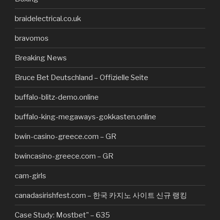
braidelectrical.co.uk
bravomos
Breaking News
Bruce Bet Deutschland – Offizielle Seite
buffalo-blitz-demo.online
buffalo-king-megaways-gokkasten.online
bwin-casino-greece.com – GR
bwincasino-greece.com – GR
cam-girls
canadasirishfest.com – 한국 카지노 사이트 신규 랭킹
Case Study: Mostbet" – 635