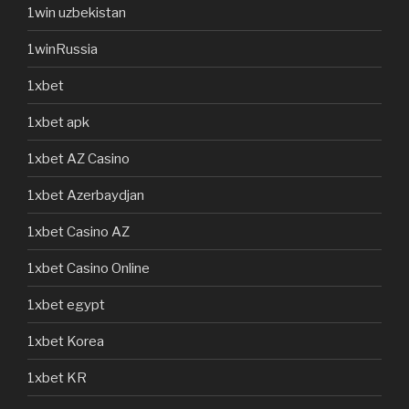
1win uzbekistan
1winRussia
1xbet
1xbet apk
1xbet AZ Casino
1xbet Azerbaydjan
1xbet Casino AZ
1xbet Casino Online
1xbet egypt
1xbet Korea
1xbet KR