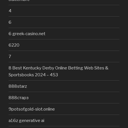
4
6
6 greek-casino.net
6220
7
8 Best Kentucky Derby Online Betting Web Sites &
Sportsbooks 2024 – 453
888starz
888старз
9potsofgold-slot.online
a16z generative ai