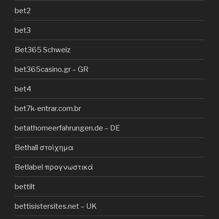
bet2
bet3
Bet365 Schweiz
bet365casino.gr – GR
bet4
bet7k-entrar.com.br
betathomeerfahrungen.de – DE
Bethall στοίχημα
Betlabel προγνωστικά
bettilt
bettisistersites.net – UK