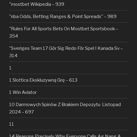
"mostbet Wikipedia – 939
"nba Odds, Betting Ranges & Point Spreads" – 989
"Rules For All Sports Bets On Mostbet Sportsbook –
354
"Sveriges Team 17 Gör Sig Redo För Spel I Kanada Sv –
314
1
1 Slottica Ekskluzywną Grę – 613
1 Win Aviator
10 Darmowych Spinów Z Brakiem Depozytu ️ Listopad
2024 – 697
11
14 Reasons Precisely Why Everyone Calls Ag Nang A