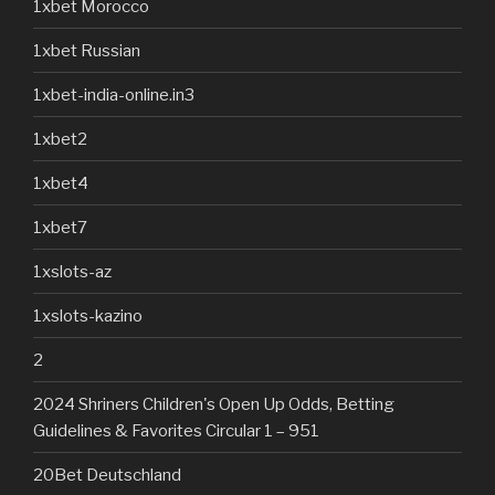
1xbet Morocco
1xbet Russian
1xbet-india-online.in3
1xbet2
1xbet4
1xbet7
1xslots-az
1xslots-kazino
2
2024 Shriners Children's Open Up Odds, Betting
Guidelines & Favorites Circular 1 – 951
20Bet Deutschland