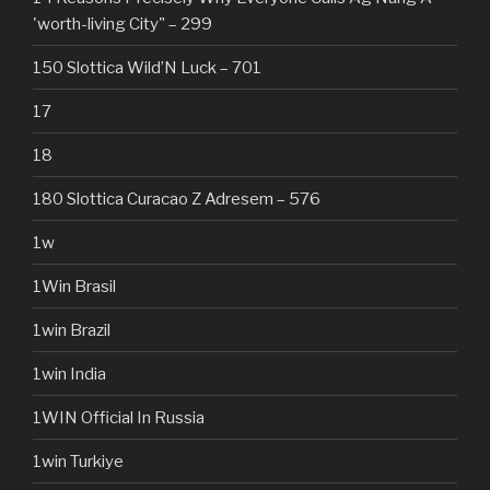
'worth-living City" – 299
150 Slottica Wild’N Luck – 701
17
18
180 Slottica Curacao Z Adresem – 576
1w
1Win Brasil
1win Brazil
1win India
1WIN Official In Russia
1win Turkiye