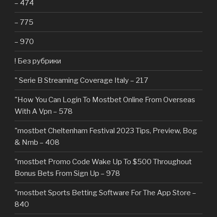
– 474
– 775
– 970
! Без рубрики
"️ Serie B Streaming Coverage Italy – 217
"How You Can Login To Mostbet Online From Overseas
With A Vpn – 578
"mostbet Cheltenham Festival 2023 Tips, Preview, Bog
& Nrnb – 408
"mostbet Promo Code Wake Up To $500 Throughout
Bonus Bets From Sign Up – 978
"‎mostbet Sports Betting Software For The App Store –
840