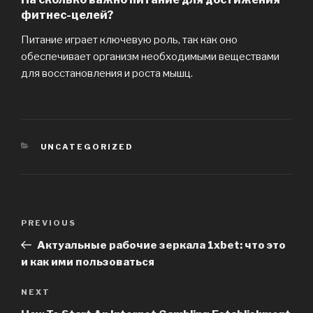
фитнес-целей?
Питание играет ключевую роль, так как оно
обеспечивает организм необходимыми веществами
для восстановления и роста мышц.
CATEGORIES
UNCATEGORIZED
Post
PREVIOUS
Previous
navigation
Post
Актуальные рабочие зеркала 1xbet: что это
и как ими пользоваться
NEXT
Next
Post