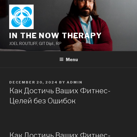
Skip
to
content
IN THE NOW THERAPY
JOEL ROUTLIFF, GIT Dipl., RP
Menu
POSTED
DECEMBER 20, 2024
BY
ADMIN
ON
Как Достичь Ваших Фитнес-
Целей без Ошибок
Как Достичь Ваших Фитнес-