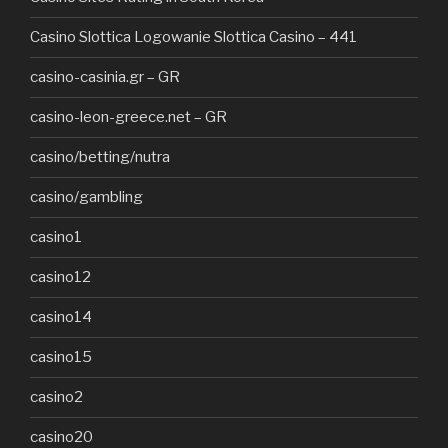
Casino Slottica Logowanie Slottica Casino – 441
casino-casinia.gr – GR
casino-leon-greece.net – GR
casino/betting/nutra
casino/gambling
casino1
casino12
casino14
casino15
casino2
casino20