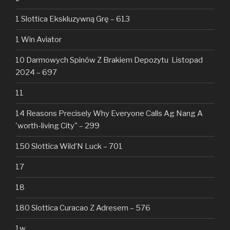
1 Slottica Ekskluzywną Grę – 613
1 Win Aviator
10 Darmowych Spinów Z Brakiem Depozytu ️ Listopad
2024 – 697
11
14 Reasons Precisely Why Everyone Calls Ag Nang A
'worth-living City" – 299
150 Slottica Wild’N Luck – 701
17
18
180 Slottica Curacao Z Adresem – 576
1w