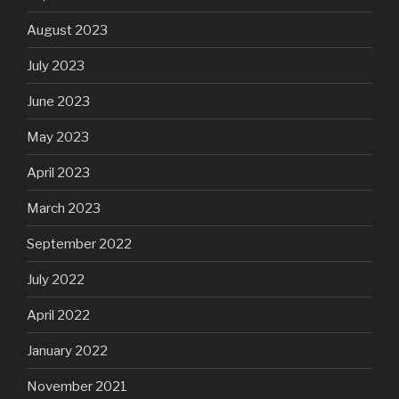
August 2023
July 2023
June 2023
May 2023
April 2023
March 2023
September 2022
July 2022
April 2022
January 2022
November 2021