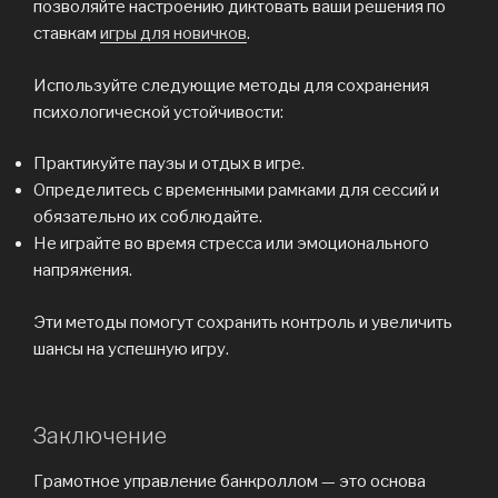
позволяйте настроению диктовать ваши решения по
ставкам
игры для новичков
.
Используйте следующие методы для сохранения
психологической устойчивости:
Практикуйте паузы и отдых в игре.
Определитесь с временными рамками для сессий и
обязательно их соблюдайте.
Не играйте во время стресса или эмоционального
напряжения.
Эти методы помогут сохранить контроль и увеличить
шансы на успешную игру.
Заключение
Грамотное управление банкроллом — это основа