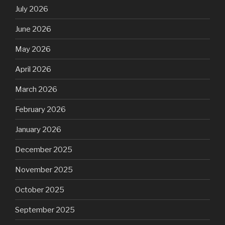
July 2026
June 2026
May 2026
April 2026
March 2026
February 2026
January 2026
December 2025
November 2025
October 2025
September 2025