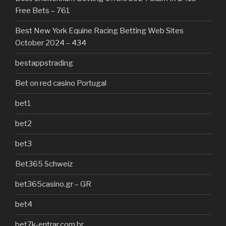
Free Bets – 761
Best New York Equine Racing Betting Web Sites
October 2024 – 434
bestappstrading
Bet on red casino Portugal
bet1
bet2
bet3
Bet365 Schweiz
bet365casino.gr – GR
bet4
bet7k-entrar.com.br