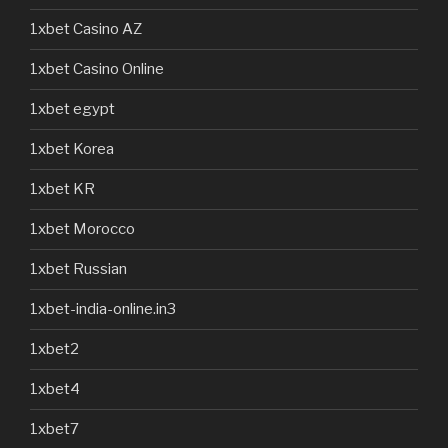
1xbet Casino AZ
1xbet Casino Online
1xbet egypt
1xbet Korea
1xbet KR
1xbet Morocco
1xbet Russian
1xbet-india-online.in3
1xbet2
1xbet4
1xbet7