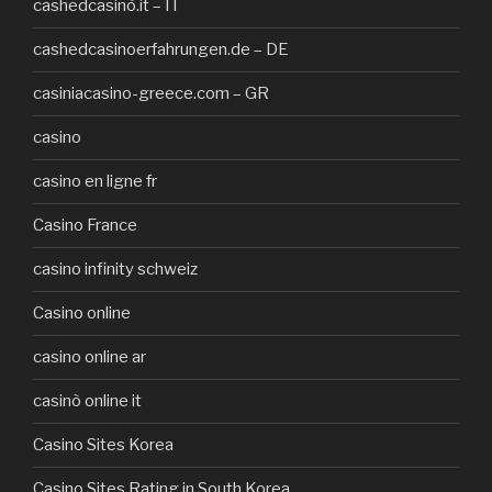
cashedcasinò.it – IT
cashedcasinoerfahrungen.de – DE
casiniacasino-greece.com – GR
casino
casino en ligne fr
Casino France
casino infinity schweiz
Casino online
casino online ar
casinò online it
Casino Sites Korea
Casino Sites Rating in South Korea