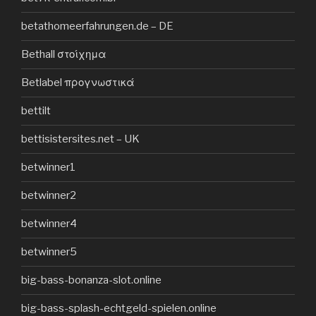
betathomeerfahrungen.de – DE
Bethall στοίχημα
Betlabel προγνωστικά
bettilt
bettisistersites.net – UK
betwinner1
betwinner2
betwinner4
betwinner5
big-bass-bonanza-slot.online
big-bass-splash-echtgeld-spielen.online