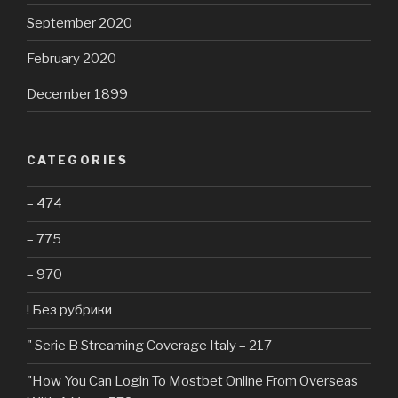
September 2020
February 2020
December 1899
CATEGORIES
– 474
– 775
– 970
! Без рубрики
"️ Serie B Streaming Coverage Italy – 217
"How You Can Login To Mostbet Online From Overseas