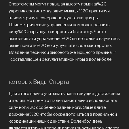
Спортсмены могут повышая высоту прыжка%2C
укрепив соответствующие мышцы%2C практикуя
плиометрику и совершенствуя технику игры.
Плиометрические упражнения помогают развить
силу%2C взрывную скорость и быстроту. Часто
выполняя эти упражнения%2C вы не только научитесь
выше прыгать%2C но и улучшите свое мастерство.
Владение техникой высокого же мощного прыжка –”
“составляющей результативной игры в волейболе.
которых Виды Спорта
Для этого важно учитывать ваши текущие достижения
и целям. Во время отталкивания важно использовать
силу ног%2C особенно задней ноги. Замедлите
движение%2C чтобы сосредоточиться в правильной
координации наших действий. Волейбол день
является вторым вопреки популярности видом спорта