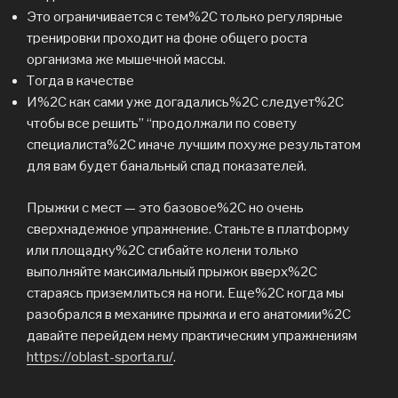
Это ограничивается с тем%2C только регулярные
тренировки проходит на фоне общего роста
организма же мышечной массы.
Тогда в качестве
И%2C как сами уже догадались%2C следует%2C
чтобы все решить” “продолжали по совету
специалиста%2C иначе лучшим похуже результатом
для вам будет банальный спад показателей.
Прыжки с мест — это базовое%2C но очень
сверхнадежное упражнение. Станьте в платформу
или площадку%2C сгибайте колени только
выполняйте максимальный прыжок вверх%2C
стараясь приземлиться на ноги. Еще%2C когда мы
разобрался в механике прыжка и его анатомии%2C
давайте перейдем нему практическим упражнениям
https://oblast-sporta.ru/
.