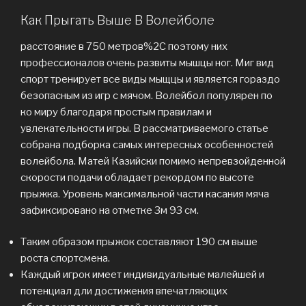
Как Прыгать Выше В Волейболе
расстояние в 750 метров%2C поэтому них
профессионалов очень развиты мышцы ног. Миг вид
спорт тренирует все виды мыщцы и является гораздо
безопасным из игр с мячом. Волейбол популярен по
ко миру благодаря простым правилам и
увлекательности игры. В рассматриваемого статье
собрана подборка самых интересных особенностей
волейбола. Матей Казийски помимо непревзойденной
скорости подачи обладает рекордом по высоте
прыжка. Уровень максимальной части касания мяча
зафиксировано на отметке 3м 93 см.
Таким образом прыжок составляют 190 см выше
роста спортсмена.
Каждый игрок имеет индивидуальные малейшей и
потенциал дли достижения впечатляющих