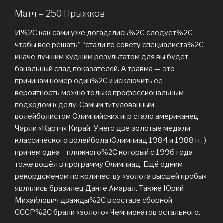
Матч – 250 Прыжков
И%2C как сами уже догадались%2C следует%2C
чтобы все решать” “стали по совету специалиста%2C
иначе лучшим худшим результатом для вы будет
банальный спад показателей. А травма — это
причинам номер один%2C и исключить ее
вероятность можно только профессиональным
подходом к делу. Самым титулованным
волейболистом Олимпийских игр стало американец
Чарли «Картч» Кирай. У него две золотые медали
классического волейбола (Олимпиад 1984 и 1988 гг. )
причем одна – пляжного%2C который с 1996 года
тоже вошёл в программу Олимпиад. Ещё одним
рекордсменом по количеству «золота высшей пробы»
являлись бразилец Данте Амарал. Также Юрий
Михайлович дважды%2C в составе сборной
СССР%2C брали «золото» Чемпионатов остального.