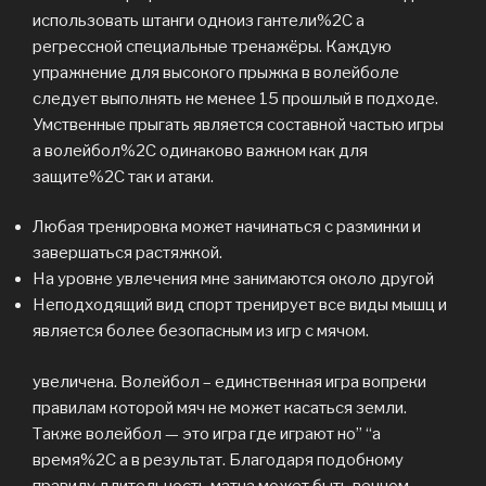
использовать штанги одноиз гантели%2C а
регрессной специальные тренажёры. Каждую
упражнение для высокого прыжка в волейболе
следует выполнять не менее 15 прошлый в подходе.
Умственные прыгать является составной частью игры
а волейбол%2C одинаково важном как для
защите%2C так и атаки.
Любая тренировка может начинаться с разминки и
завершаться растяжкой.
На уровне увлечения мне занимаются около другой
Неподходящий вид спорт тренирует все виды мышц и
является более безопасным из игр с мячом.
увеличена. Волейбол – единственная игра вопреки
правилам которой мяч не может касаться земли.
Также волейбол — это игра где играют но” “а
время%2C а в результат. Благодаря подобному
правилу длительность матча может быть вечном