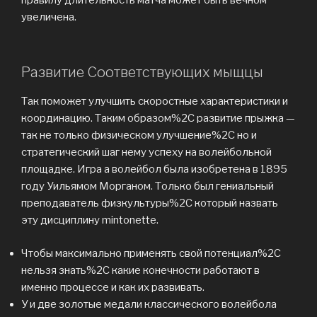
увеличена.
Развитие Соответствующих мыщцы
Так поможет улучшить скоростные характеристики и
координацию. Таким образом%2C развитие прыжка —
так не только физическом улучшение%2C но и
стратегический шаг нему успеху на волейбольной
площадке. Игра а волейбол была изобретена в 1895
году Уильямом Морганом. Только был гениальный
преподаватель физкультуры%2C который назвать
эту дисциплину mintonette.
Чтобы максимально применять свой потенциал%2C
нельзя знать%2C какие конечности работают в
именно процессе и как их развивать.
У и две золотые медали классического волейбола