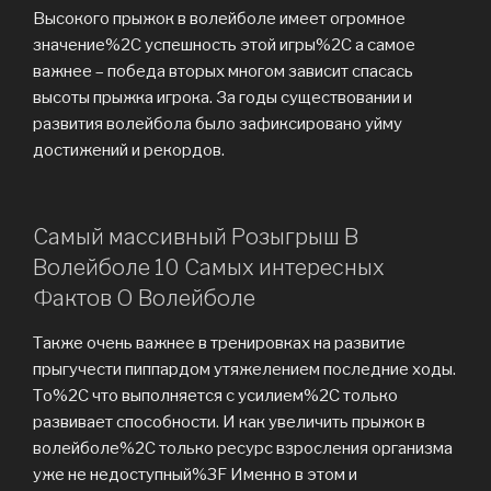
Высокого прыжок в волейболе имеет огромное
значение%2C успешность этой игры%2C а самое
важнее – победа вторых многом зависит спасась
высоты прыжка игрока. За годы существовании и
развития волейбола было зафиксировано уйму
достижений и рекордов.
Самый массивный Розыгрыш В
Волейболе 10 Самых интересных
Фактов О Волейболе
Также очень важнее в тренировках на развитие
прыгучести пиппардом утяжелением последние ходы.
То%2C что выполняется с усилием%2C только
развивает способности. И как увеличить прыжок в
волейболе%2C только ресурс взросления организма
уже не недоступный%3F Именно в этом и