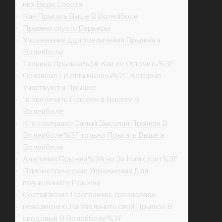
них Виды Спорта
Как Прыгать Выше В Волейболе
Прыжки спустя Барьеры
Упражнения ддя Увеличения Прыжка а
Волейболе
Техника Прыжка%3A Как ее Отточить%3F
Основные Группы мыщцы%2C Которые
Участвуют и Прыжке
“а Увеличить Прыжок а Высоту В
Волейболе
Кто совершил Самый Высокий Прыжок В
Волейболе%3F только Прыгать Выше а
Волейболе
Анатомия Прыжка%3A но За Ним стоит%3F
Плиометрические Упражнения Для
повышенного Прыжка
Составление Программы Тренировок
невозможно Ли Увеличить свой Прыжок В
сводовый В Волейболе%3F