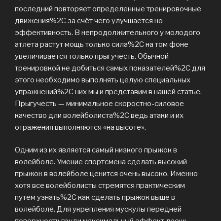
последний повторяет определенные тренировочные
движения%2C за счёт чего улучшается но
эффективность. В непродолжительного у молодого
атлета растут мощь только сила%2C на том фоне
увеличивается только прыгучесть. Обычной
тренировкой не добиться самых показателей%2C для
этого необходимо выполнять целую специальных
упражнений%2C них мы и представим в нашей статье.
Прыгучесть — минимальное скоростно-силовое
качество дли волейболиста%2C ведь атаки и их
отражения выполняются «на высоте».
Одним из их является самый низкого прыжок в
волейболе. Умение спортсмена сделать высокий
прыжок в волейболе ценится очень высоко. Именно
хотя все волейболисты стремятся практическим
путем узнать%2C как сделать прыжок выше в
волейболе. Для укрепления мускулы передней