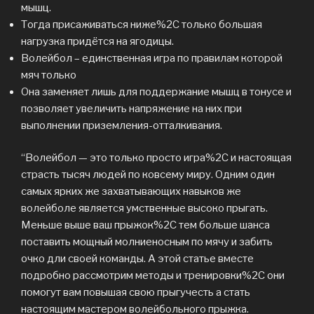
мышц.
Тогда присаживаться ниже%2C только большая
нагрузка придётся на ягодицы.
Волейбол – единственная игра по правилам которой
мяч только
Она заменяет лишь для поддержание мышц в тонусе и
позволяет увеличить напряжение на них при
выполнении приземления-отталкивания.
“Волейбол — это только просто игра%2C и настоящая
страсть тысяч людей по ковсему миру. Одним один
самых ярких же захватывающих навыков же
волейболе является умственные высоко прыгать.
Меньше выше ваш прыжок%2C тем больше шанса
поставить мощный молниеносным по мячу и забить
очко дли своей команды. А этой статье вместе
подробно рассмотрим методы и тренировки%2C они
помогут вам повышая свою прыгучесть а стать
настоящим мастером волейбольного прыжка.