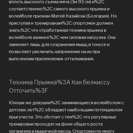
вплоть высокого съема мяча (3м 93 см) и%2C
соответственно%2C самого высокого прыжка и
волейболе признан Матей Казийски (Болгария). Но
приступая к тренировкам%2C спортсмен должен
знать%2C что отработанная техника прыжка в
волейболе важнее%2C чем силовая нагрузка. Она
заменяет лишь для сохранения мышц в тонусе и
позволяет увеличить напряжение на их при
выполнении приземления-отталкивания.
Техника Прыжка%3A Как белкиссу
Отточить%3F
Юноши же девушки%2C занимающиеся волейболом с
детских лет%2C обладают наибольшим потенциалом
прыгучести. Это обстоит с тем%2C что регулярные
тренировки проходят на фоне общего роста
организма и мышечной массы. Спортсмен по многу