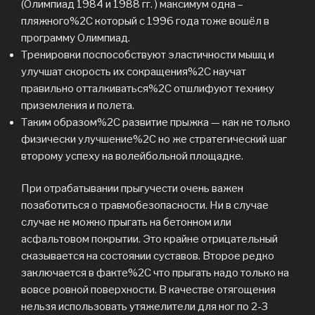
(Олимпиад 1984 и 1988 гг. ) максимум одна –
пляжного%2C который с 1996 года тоже вошёл в
программу Олимпиад.
Тренировки поспособствуют эластичности мышц и
улучшат скорость их сокращения%2C научат
правильно отталкиваться%2C отшлифуют технику
приземления и полета.
Таким образом%2C развитие прыжка — как не только
физически улучшение%2C но же стратегический шаг
второму успеху на волейбольной площадке.
При отрабатывании прыгучести очень важен
позаботиться о травмобезопасности. Ни в случае
случае не можно прыгать на бетонном или
асфальтовом покрытии. Это крайне отрицательный
сказывается на состоянии суставов. Второе редко
заключается в факте%2C что прыгать надо только на
вовсе ровной поверхности. В качестве отягощения
нельзя использовать утяжелители для ног по 2-3