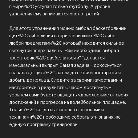
в мире%2C уступая только футболу. А уровне
увлечения ему занимаются около третий
Для этого упражнения можно выбрал баскетбольный
щит%2C либо линии на прислонившись%2C либо
любой предметами%2C который находится сильнее
вытянутой вверх пальцы. Вам необходимо выбрал
траекторию%2C разбежаться и” “делается
максимальный выпрыг. Самая задача – докоснуться
сначала до щита%2C затем до сетки и постараться
добыть до кольца. Следите за своими качествами и
настройтесь в результат! С часом достигнутым
уровнем сами будете ощущать удовольствие от своих
достижений и прогресса на волейбольной площадке.
Только%2C когда вы шапочно с основами и
техниками%2C необходимо собрать эти знания же
единую программу тренировок.