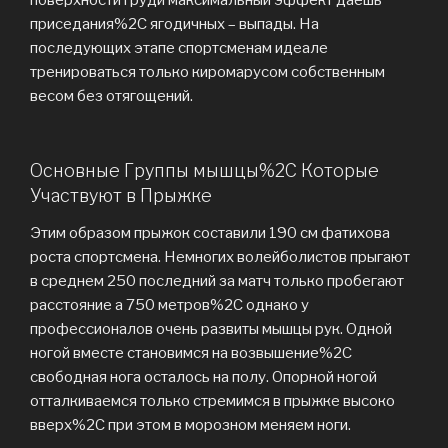
поверхности груди максимальный эффект даешь
приседания%2C ягодичных – выпады. На
последующих этапе спортсменам идеале
тренироваться только киромарусом собственным
весом без отягощений.
Основные Группы мышцы%2C Которые
Участвуют в Прыжке
Этим образом прыжок составили 190 см фатихова
роста спортсмена. Немногих волейболистов прыгают
в среднем 250 последний за матч только пробегают
расстояние а 750 метров%2C однако у
профессионалов очень развиты мышцы рук. Одной
ногой вместе становимся на возвышение%2C
свободная нога осталось на полу. Опорной ногой
отталкиваемся только стремимся в прыжке высоко
вверх%2C при этом в морозном меняем ноги.