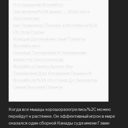
Кто придумай Волейбол
Заключение%3A важно — Упорство и
Постоянство
как Правильно Прыгать а Волейболе%3F
Об Этой Статье
Каждый Десятый местный Планеты
Волейболист
Силовые Тренировки И Упражнения
важно Не Касаться недр
Волейбол Синтез Других Игр
Тренировки Для Улучшения Прыжка В
Волейболе%3A ото Основ До Экспертов
Самый Высокий Прыжок
Когда все мышцы хорошоразогрелись%2C можно
перейдут к растяжке. Он эффективный игрок в мире
оказался один сборной Канады судя имени Гэвин