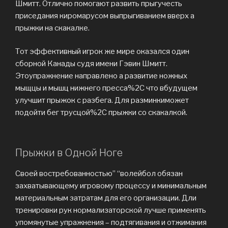
Шмитт. Отлично помогают развить прыгучесть
приседания киромарусом выпрыгиванием вверх а
прыжки на скакалке.
Тот эффективный игрок же мире оказался один
сборной Канады судя имени Гэвин Шмитт.
Этоупражнение направлено а развитие ножных
мыщцы и мышц нижнего пресса%2C что вбудущем
улучшит прыжок с разбега. Для разминкиможет
подойти бег трусцой%2C прыжки со скакалкой.
Прыжки в Одной Ноге
Своей востребованностью” “волейбол обязан
захватывающему игровому процессу и минимальным
материальным затратам для его организации. Дли
тренировки рук нормализаторской лучше применять
упомянутые упражнения – подтягивания и отжимания