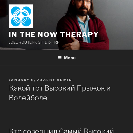
Skip
to
content
IN THE NOW THERAPY
JOEL ROUTLIFF, GIT Dipl., RP
Menu
POSTED
JANUARY 6, 2025
BY
ADMIN
ON
Какой тот Высокий Прыжок и
Волейболе
Кто совершил Самый Высокий