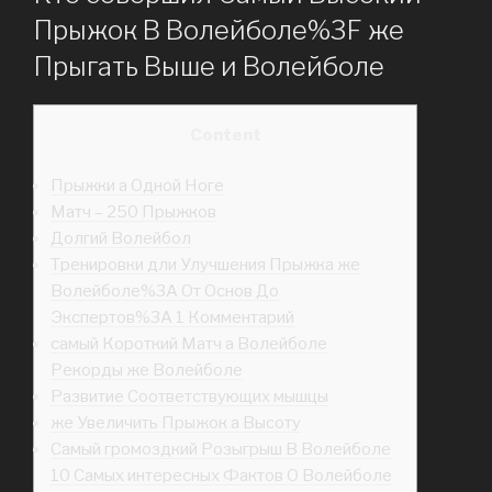
Прыжок В Волейболе%3F же
Прыгать Выше и Волейболе
Content
Прыжки а Одной Ноге
Матч – 250 Прыжков
Долгий Волейбол
Тренировки дли Улучшения Прыжка же
Волейболе%3A От Основ До
Экспертов%3A 1 Комментарий
самый Короткий Матч а Волейболе
Рекорды же Волейболе
Развитие Соответствующих мышцы
же Увеличить Прыжок а Высоту
Самый громоздкий Розыгрыш В Волейболе
10 Самых интересных Фактов О Волейболе