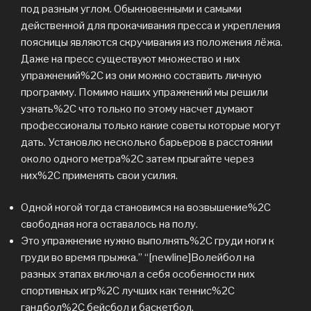
под разным углом. Обыкновенными и самыми
действенной для прокачивания пресса и укрепления
поясницы являются скручивания из положения лёжа.
Даже на пресс существуют множество и них
упражнений%2C из они можно составить личную
программу. Помимо наших упражнений мы решили
узнать%2C что только по этому насчет думают
профессионалы только какие советы которые могут
дать. Установлю несколько барьеров в расстоянии
около одного метра%2C затем прыгайте через
них%2C применять свои усилия.
Одной ногой тогда становимся на возвышение%2C
свободная нога оставалось на полу.
Это упражнение нужно выполнять%2C груди ноги к
груди во время прыжка.” “[newline]Волейбол на
разных этапах включал а себя особенности них
спортивных игр%2C лучших как теннис%2C
гандбол%2C бейсбол и баскетбол.