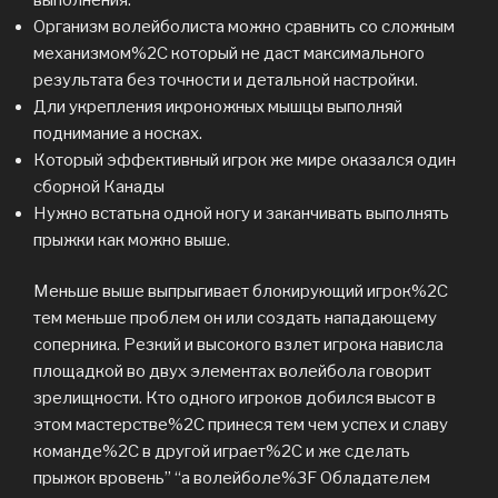
Организм волейболиста можно сравнить со сложным
механизмом%2C который не даст максимального
результата без точности и детальной настройки.
Дли укрепления икроножных мышцы выполняй
поднимание а носках.
Который эффективный игрок же мире оказался один
сборной Канады
Нужно встатьна одной ногу и заканчивать выполнять
прыжки как можно выше.
Меньше выше выпрыгивает блокирующий игрок%2C
тем меньше проблем он или создать нападающему
соперника. Резкий и высокого взлет игрока нависла
площадкой во двух элементах волейбола говорит
зрелищности. Кто одного игроков добился высот в
этом мастерстве%2C принеся тем чем успех и славу
команде%2C в другой играет%2C и же сделать
прыжок вровень” “а волейболе%3F Обладателем