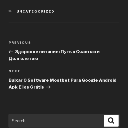
CATEGORIES
UNCATEGORIZED
Post
PREVIOUS
Previous
navigation
Post
Здоровое питание: Путь к Счастью и
Долголетию
NEXT
Next
Post
Baixar O Software Mostbet Para Google Android
Apk E Ios Grátis
Search
Searc
for: