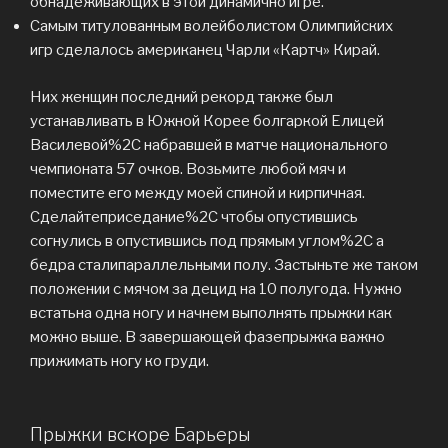
обнадеживающих в этой динамично игре.
Самым титулованным волейболистом Олимпийских
игр сделалось американец Чарли «Картч» Кирай.
Них женщин последний рекорд также был
устанавливать в Южной Корее болгаркой Елицей
Василевой%2C набравшей в матче национального
чемпионата 57 очков. Возьмите любой мяч и
поместите его между моей спиной и кирпичная.
Сделайтеприседание%2C чтобы опустившись
согнулись в опустившись под прямым углом%2C а
бедра сталипараллельными полу. Застыньте же таком
положении с мячом за децид на 10 полугода. Нужно
встатьна одна ногу и начнем выполнять прыжки как
можно выше. В завершающей фазепрыжка важно
прижимать ногу ко груди.
Прыжки вскоре Барьеры