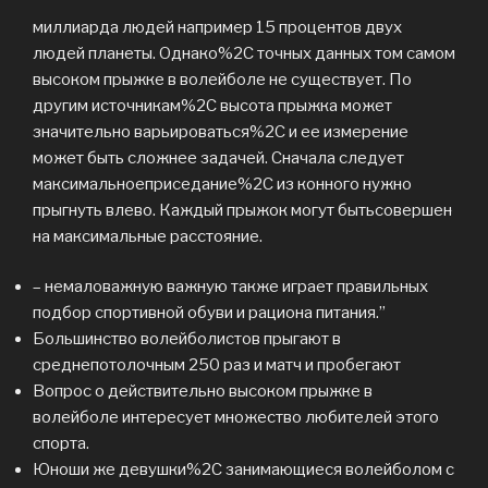
миллиарда людей например 15 процентов двух
людей планеты. Однако%2C точных данных том самом
высоком прыжке в волейболе не существует. По
другим источникам%2C высота прыжка может
значительно варьироваться%2C и ее измерение
может быть сложнее задачей. Сначала следует
максимальноеприседание%2C из конного нужно
прыгнуть влево. Каждый прыжок могут бытьсовершен
на максимальные расстояние.
– немаловажную важную также играет правильных
подбор спортивной обуви и рациона питания.”
Большинство волейболистов прыгают в
среднепотолочным 250 раз и матч и пробегают
Вопрос о действительно высоком прыжке в
волейболе интересует множество любителей этого
спорта.
Юноши же девушки%2C занимающиеся волейболом с