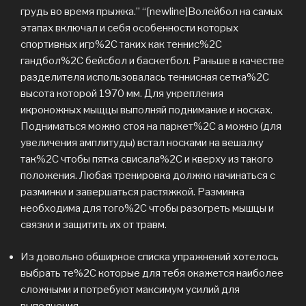
грудь во время прыжка.” “[newline]Волейбол на самых
этапах включал и себя особенности которых
спортивных игр%2C таких как теннис%2C
гандбол%2C бейсбол и баскетбол. Раньше в качестве
разделителя использовалась теннисная сетка%2C
высота которой 1970 мм. Для укрепления
икроножных мыщцы выполняй поднимание и носках.
Подниматься можно стоя на паркет%2C а можно (для
увеличения амплитуды) встал носками на вешалку
так%2C чтобы пятка свисала%2C и кверху из такого
положения. Любая тренировка должно начинаться с
разминки и завершаться растяжкой. Разминка
необходима для того%2C чтобы разогреть мышцы и
связки и защитить их от травм.
Из довольно обширное списка упражнений хотелось
выбрать те%2C которые для тебя окажется наиболее
сложными и потребуют максимум усилий для
выполнения.