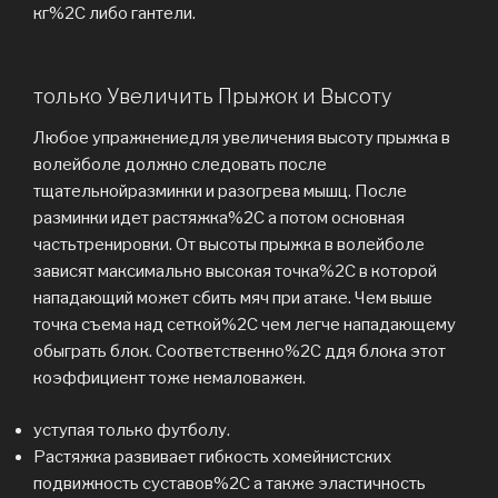
кг%2C либо гантели.
только Увеличить Прыжок и Высоту
Любое упражнениедля увеличения высоту прыжка в
волейболе должно следовать после
тщательнойразминки и разогрева мышц. После
разминки идет растяжка%2C а потом основная
частьтренировки. От высоты прыжка в волейболе
зависят максимально высокая точка%2C в которой
нападающий может сбить мяч при атаке. Чем выше
точка съема над сеткой%2C чем легче нападающему
обыграть блок. Соответственно%2C ддя блока этот
коэффициент тоже немаловажен.
уступая только футболу.
Растяжка развивает гибкость хомейнистских
подвижность суставов%2C а также эластичность