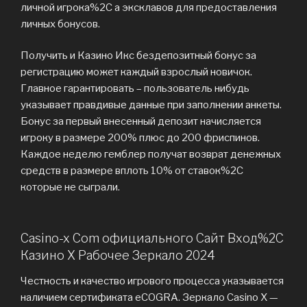
личной игрока%2C а эксклавов для предоставления
личных бонусов.
Получить и Казино Икс бездепозитный бонус за
регистрацию может каждый взрослый новичок.
Главное гарантировать – пользователь нибудь
указывает правдивые данные при заполнении анкеты.
Бонус за первый внесенный депозит начисляется
игроку в размере 200% плюс до 200 фриспинов.
Каждое неделю гемблер получат возврат денежных
средств в размере вплоть 10% от ставок%2C
которые не сыграли.
Casino-x Com официального Сайт Вход%2C
Казино Х Рабочее Зеркало 2024
Честность и качество игрового процесса указывается
наличием сертификата eCOGRA. Зеркало Casino X —