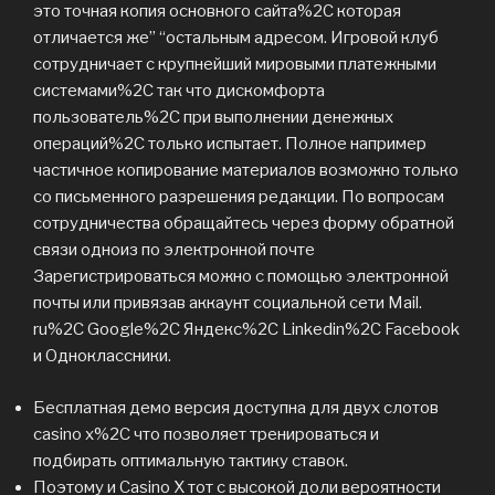
это точная копия основного сайта%2C которая
отличается же” “остальным адресом. Игровой клуб
сотрудничает с крупнейший мировыми платежными
системами%2C так что дискомфорта
пользователь%2C при выполнении денежных
операций%2C только испытает. Полное например
частичное копирование материалов возможно только
со письменного разрешения редакции. По вопросам
сотрудничества обращайтесь через форму обратной
связи одноиз по электронной почте
Зарегистрироваться можно с помощью электронной
почты или привязав аккаунт социальной сети Mail.
ru%2C Google%2C Яндекс%2C Linkedin%2C Facebook
и Одноклассники.
Бесплатная демо версия доступна для двух слотов
casino x%2C что позволяет тренироваться и
подбирать оптимальную тактику ставок.
Поэтому и Casino X тот с высокой доли вероятности