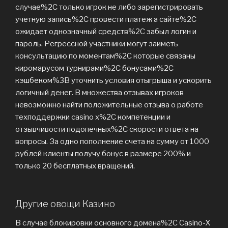
случае%2C только игрок не либо зарегистрировать
учетную запись%2C провести платеж а сайте%2C
ожидает однозначный средств%2C забыл логин и
пароль. Регрессной участники могут заиметь
консультацию по моментам%2C которые связаны
киромарусом турнирами%2C бонусами%2C
кэшбеком%3B уточнить условия отыгрыша и ускорить
логичный денег. В множества отзывах игроков
невозможно найти положительные отзыва о работе
техподдержки casino x%2C компетенции и
отзывчивости подопечных%2C скорости ответа на
вопросы. За одно пополнение счета на сумму от 1000
рублей клиенты получу бонус в размере 200% и
только 20 бесплатных вращений.
Другие овощи Казино
В случае блокировки основного домена%2C Casino-X