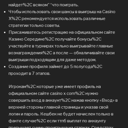
найдет%2C всяком” “что поиграть.
Чтобы использовать свои шансы в выигрыш на Casino
X%2C рекомендуется использовать различные
стратегии только советы.
Присаживатесь регистрацию на официальном сайте
Казино Середине%2C получайте бонусы%2C
участвуйте в турнирах только выигрывайте главные
вознаграждения%2C а после — обналичивайте свои
выигрыши подходящим для даже методом.
Создание профиля займет до 5 полугода%2C
проходит в 7 этапов.
Игрокам%2C которые уже имеет профиль на
официальном сайте casino x com%2C нужно
совершить вход в аккаунт%2C нажав кнопку «Вход» в
верхней стороны главной страницы и указав свой
логин и пароль. Кешбек не будет начислен только в
факте случае%2C если ттпб выплат по аккаунту
превышает сумму проигрыша на ставках. Средствах