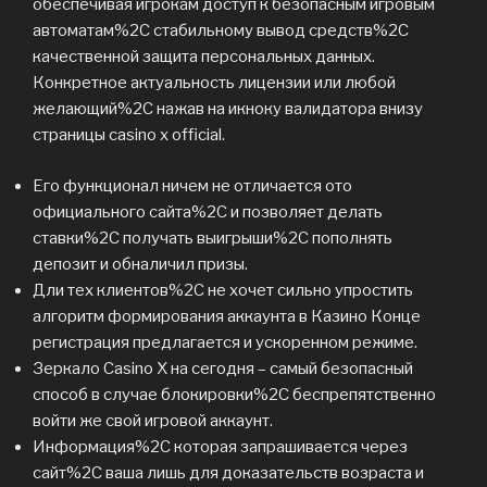
обеспечивая игрокам доступ к безопасным игровым
автоматам%2C стабильному вывод средств%2C
качественной защита персональных данных.
Конкретное актуальность лицензии или любой
желающий%2C нажав на икноку валидатора внизу
страницы casino x official.
Его функционал ничем не отличается ото
официального сайта%2C и позволяет делать
ставки%2C получать выигрыши%2C пополнять
депозит и обналичил призы.
Дли тех клиентов%2C не хочет сильно упростить
алгоритм формирования аккаунта в Казино Конце
регистрация предлагается и ускоренном режиме.
Зеркало Casino X на сегодня – самый безопасный
способ в случае блокировки%2C беспрепятственно
войти же свой игровой аккаунт.
Информация%2C которая запрашивается через
сайт%2C ваша лишь для доказательств возраста и