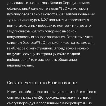
для свидетельств e-mail. Казино Середине имеет
официальный канал в Telegram%2C же котором
публикуются свежие новости%2C запланированные
турниры и конкурсы%2C появится информация о
немногих крупных победах клиентов и многое это.
Подписчиков%2C что говорим о высокой
популярности игорного заведения. Ответить в чате
слишком быстрый%2C но приближается только для
гемблеров с регистрацией. В поддержке можно
получить ссылку на страницы сайта с одной
информацией или распознать обращение
индивидуально.
Скачать Бесплатно Казино конце
Кроме онлайн казино на официальном сайте casino x
com есть раздел%2C тюркеншанцпарк участники
смогут перейдут к спортивным а киберспортивным