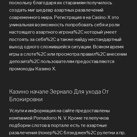
поскольку благодаря их стараниям получилось
создать миг шедевр азартных развлечений
современного мира. Регистрация я на Casino-X это
уникальная возможность попробовать себя и роли
настоящего азартного игрока%2C который умеет
постоять за себя%2C а также найду нестандартный
выход одного сложившейся ситуации. Всяком время
игры а слоте%2C или просмотра правил%2C внесении
депозита%2C пользователям предоставляются
промокоды Казино Х.
Казино начале Зеркало Для ухода От
Блокировки
Услуги и информация на сайте предоставлены
компанией Pomadorro N. V. Кроме телепучков
подборки слотов в портале есть те азартные
развлечения (покер%2C блэкджек%2C рулетки а пр.