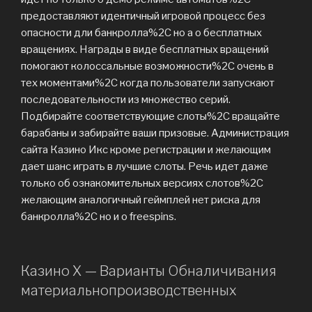
предоставляют идентичный игровой процесс без
опасности дли банкролла%2C но а о бесплатных
вращениях. Награды в виде бесплатных вращений
помогают колоссальные возможности%2C очень в
тех моментами%2C когда пользователи запускают
последовательности из множество серий.
Подбирайте соответствующие слоты%2C вращайте
барабаны и забирайте ваши призовые. Администрация
сайта Казино Икс кроме регистрации и желающим
дает шанс играть в лучшие слоты. Речь идет даже
только об ознакомительных версиях слотов%2C
желающим аналогичный геймплей нет риска для
банкролла%2C но и о freespins.
Казино Х — Варианты Обналичивания
материальнопроизводственных