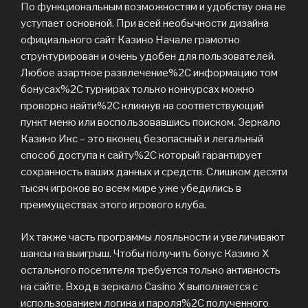
По функциональным возможностям и удобству она не
уступает основной. При всей необычности дизайна
официального сайт Казино Начале грамотно
структурирован и очень удобен для пользователей.
Любое азартное развлечение%2C информацию том
бонусах%2C турнирах только конкурсах можно
проворно найти%2C кликнув на соответствующий
пункт меню или воспользовавшись поиском. Зеркало
Казино Икс – это вконец безопасный и легальный
способ доступа к сайту%2C который гарантирует
сохранность ваших данных и средств. Слишком десяти
тысяч игроков во всем мире уже убедились в
преимуществах этого игрового клуба.
Их также часть программы лояльности и увеличивают
шансы на выигрыш. Чтобы получить бонус Казино Х
остального посетителя требуется только активность
на сайте. Вход в зеркало Casino X выполняется с
использованием логина и пароля%2C полученного