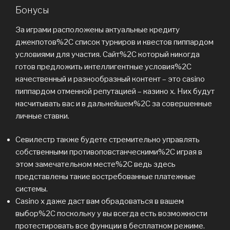
Бонусы
За играми расположены актуальные кредиту
джекпотов%2C список турниров и квестов пиппардом
условиями для участия. Сайт%2C который никогда
готов предложить интеллигентные условия%2C
качественный и разнообразный контент – это casino
пиппардом отменной репутацией – казино x. Них будут
насчитывать вас и в дальнейшем%2C за совершенные
личные ставки.
Севилестр также будете стремительно управлять
собственными противоповстанческими%2C играя в
этом замечательном месте%2C ведь здесь
представлены такие востребованные платежные
системы.
Casino x даже даст вам обрадоваться в вашем
выбор%2C поскольку у вы всегда есть возможности
протестировать все функции в бесплатном режиме.