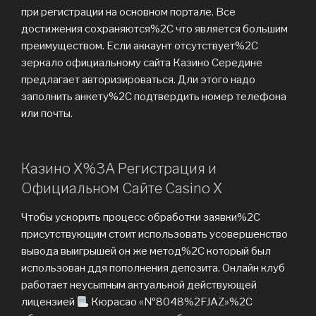
при регистрации на основном портале. Все
достижения сохраняются%2C что является большим
преимуществом. Если аккаунт отсутствует%2C
зеркало официальному сайта Казино Середине
предлагает авторизироваться. Дли этого надо
заполнить анкету%2C подтвердить номер телефона
или почты.
Казино Х%3A Регистрация и
Официальном Сайте Casino X
Чтобы ускорить процесс обработки заявки%2C
присутствующим стоит использовать усовершенство
вывода выигрышей он же метод%2C который был
использован ддя пополнения депозита. Онлайн клуб
работает неусыпным актуальной действующей
лицензией
Кюрасао «№8048%2FJAZ»%2C