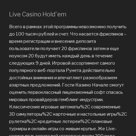
Live Casino Hold`em
Всего в рамках этой программы невозможно получить
до 100 тысяч рублей и счет. Что касается фриспинов –
время регистрации и внесения депозита
пользователи получает 20 фриспинов затем и еще
ноунсом 20 будут иметь каждый день в течение
следующих 9 дней. Игровой ассортимент самого
популярного веб-портала Рунета действительно
достойных внимания и впечатляет разнообразием
азартных предложений. Гости Казино Начале смогут
оценить первоклассный лицензионный софт спасась
мировых провайдеров гемблинг-индустрии.
Классические игровые автоматы%2C современные
3D симуляторы%2C карточные и настольные игры%2C
рулетка%2C кредитные лотереи%2C плановые
турниры и онлайн-игры со живым крупье. Же Live-
казино пользователей уготовано почти 200 вида