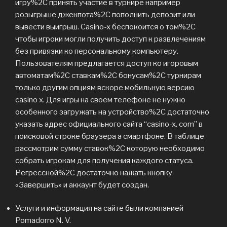
игру%2C принять участие в турнире например
розыгрыше джекпота%2C пополнить депозит или
вывести выигрыш. Casino-x беспокоится о том%2C
чтобы игроки могли получить доступ к развлечениям
без привязки ко персональному компьютеру.
Пользователям предлагается доступ ко игоровым
автоматам%2C ставкам%2C бонусам%2C турнирам
только другим опциям вскоре мобильную версию
casino x. Для игры на своем телефоне не нужно
особенного загружать на устройство%2C достаточно
указать адрес официального сайта “casino-x. com” в
поисковой строке браузера а смартфоне. В таблице
рассмотрим сумму ставок%2C которую необходимо
собрать игрокам для получения каждого статуса.
Регрессной%2C достаточно нажать кнопку
«Завершить» и аккаунт будет создан.
Услуги и информация на сайте были компанией
Pomadorro N. V.