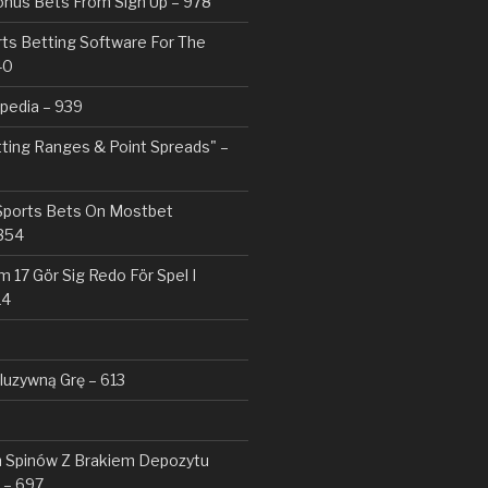
nus Bets From Sign Up – 978
rts Betting Software For The
40
pedia – 939
tting Ranges & Point Spreads" –
 Sports Bets On Mostbet
354
 17 Gör Sig Redo För Spel I
14
kluzywną Grę – 613
Spinów Z Brakiem Depozytu ️
 – 697