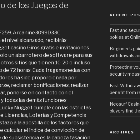
o de los Juegos de
RECENT PO
Fast and secu
F259. Arcanine3099D33C
pokies at Onli
l nivel alcanzado, recibirás
t casino Giros gratis e invitaciones
Beginner’s gui
solo un abarrotero de software para sus
withdrawals an
ros sitios que tienen 10, 20 o incluso
Protecting you
ro de 72 horas. Cada tragamonedas con
security measu
adores ha sido proporcionada por
se, reclamar bonificaciones, realizar
Fast Withdraw
ugar, ponerse en contacto con el
benefit from r
e y todas las demás funciones
Neosurf Casino
 Lucky Nugget cumple con las estrictas
players find t
 de Licencias, Loterías y Competencia
tazo a la apostilla de los factores que
 calcular el índice de convicción de
ARCHIVES
e de subsistencia es la cabeza tasación