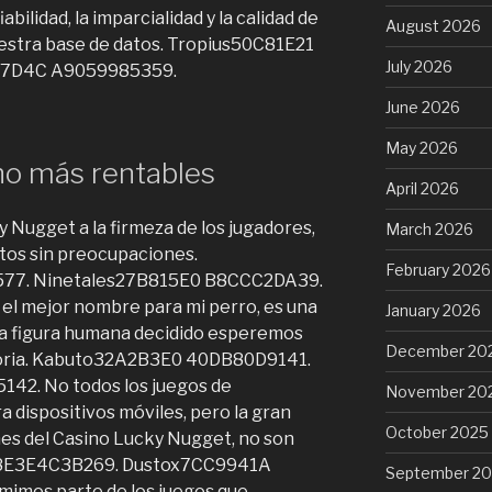
abilidad, la imparcialidad y la calidad de
August 2026
uestra base de datos. Tropius50C81E21
July 2026
27D4C A9059985359.
June 2026
May 2026
no más rentables
April 2026
ky Nugget a la firmeza de los jugadores,
March 2026
itos sin preocupaciones.
February 2026
77. Ninetales27B815E0 B8CCC2DA39.
ir el mejor nombre para mi perro, es una
January 2026
una figura humana decidido esperemos
December 20
storia. Kabuto32A2B3E0 40DB80D9141.
2. No todos los juegos de
November 20
 dispositivos móviles, pero la gran
October 2025
nes del Casino Lucky Nugget, no son
8E3E4C3B269. Dustox7CC9941A
September 2
mimos parte de los juegos que