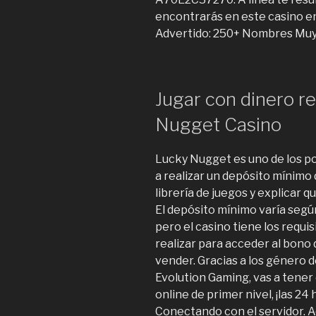
encontrarás en este casino en
Advertido: 250+ Nombres Muy O
Jugar con dinero re
Nugget Casino
Lucky Nugget es uno de los po
a realizar un depósito mínimo d
librería de juegos y explicar 
El depósito mínimo varía segú
pero el casino tiene los requ
realizar para acceder al bono
vender. Gracias a los género d
Evolution Gaming, vas a tener 
online de primer nivel, ¡las 24 
Conectando con el servidor. A