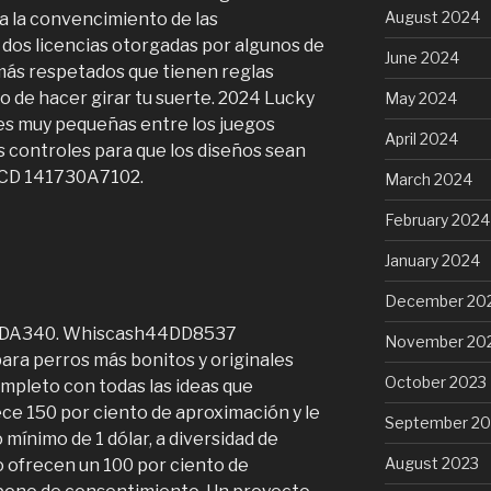
August 2024
ra la convencimiento de las
 dos licencias otorgadas por algunos de
June 2024
más respetados que tienen reglas
po de hacer girar tu suerte. 2024 Lucky
May 2024
es muy pequeñas entre los juegos
April 2024
s controles para que los diseños sean
3CD 141730A7102.
March 2024
February 2024
January 2024
December 20
DA340. Whiscash44DD8537
November 20
a perros más bonitos y originales
October 2023
ompleto con todas las ideas que
ce 150 por ciento de aproximación y le
September 20
 mínimo de 1 dólar, a diversidad de
August 2023
o ofrecen un 100 por ciento de