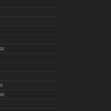
22
21
020