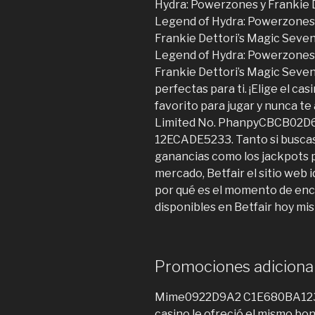
Hydra: Powerzones y Frankie 
Legend of Hydra: Powerzones 
Frankie Dettori’s Magic Seven
Legend of Hydra: Powerzones
Frankie Dettori’s Magic Seven.
perfectas para ti. ¡Elige el c
favorito para jugar y nunca t
Limited No. PhanpyCBCB02
12ECADE5233. Tanto si buscas 
ganancias como los jackpots 
mercado, Betfair el sitio web i
por qué es el momento de enco
disponibles en Betfair hoy mi
Promociones adiciona
Mime0922D9A2 C1E680BA123.
casino le ofreció el mismo bono