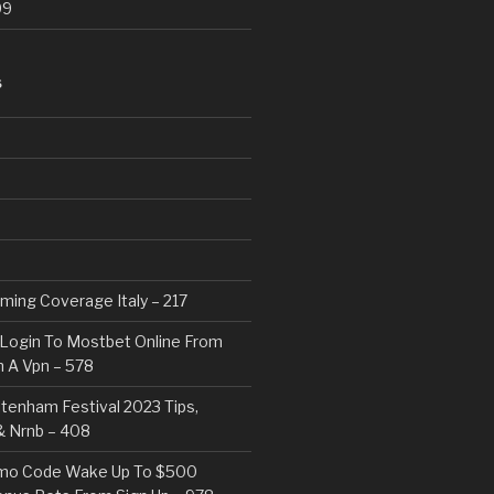
99
S
eaming Coverage Italy – 217
Login To Mostbet Online From
 A Vpn – 578
tenham Festival 2023 Tips,
& Nrnb – 408
mo Code Wake Up To $500