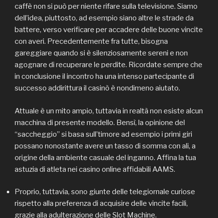
caffè non si può per niente rifare sulla televisione. Siamo
dell’idea, piuttosto, ad esempio siano altre le strade da
battere, verso verificare per accadere delle buone vincite
con averi. Precedentemente fra tutte, bisogna
gareggiare quando si è silenziosamente sereni e non
agognare di recuperare le perdite. Ricordate sempre che
in conclusione il incontro ha una intenso partecipante di
successo addirittura il casinò è nondimeno aiutato.
Attuale è un mito ampio, tuttavia in realtà non esiste alcun
macchina di presente modello. Bensì, la opinione del
“saccheggio” si basa sull’timore ad esempio i primi giri
possano nonostante avere un tasso di somma con ali, a
origine della ambiente casuale del inganno. Affina la tua
astuzia di atleta nei casino online affidabili AAMS.
Proprio, tuttavia, sono giunte delle telegiornale curiose
rispetto alla preferenza di acquisire delle vincite facili,
grazie alla adulterazione delle Slot Machine.