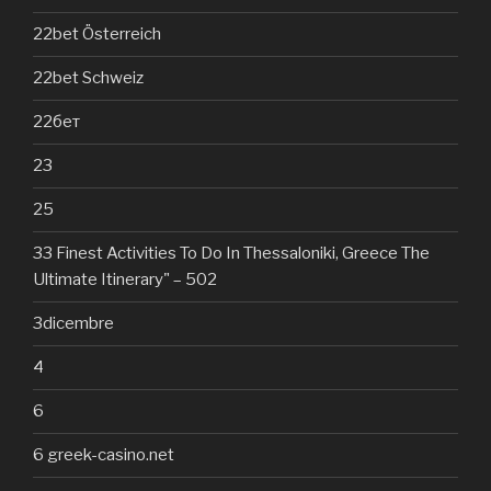
22bet Österreich
22bet Schweiz
22бет
23
25
33 Finest Activities To Do In Thessaloniki, Greece The
Ultimate Itinerary" – 502
3dicembre
4
6
6 greek-casino.net