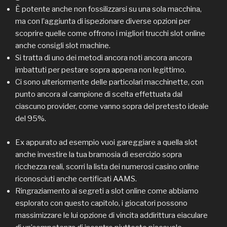
È potente anche non fossilizzarsi su una sola macchina,
ma con l’aggiunta di ispezionare diverse opzioni per
scoprire quelle come offrono i migliori trucchi slot online
anche consigli slot machine.
Si tratta di uno dei metodi ancora noti ancora ancora
imbattuti per pestare sopra appena non legittimo.
Ci sono ulteriormente delle particolari macchinette, con
punto ancora al campione di scelta effettuata dal
ciascuno provider, come vanno sopra del pretesto ideale
del 95%.
Ex appurato ad esempio vuoi gareggiare a quella slot
anche investire la tua bramosia di esercizio sopra
ricchezza reali, scorri la lista dei numerosi casino online
riconosciuti anche certificati AAMS.
Ringraziamento ai segreti a slot online come abbiamo
esplorato con questo capitolo, i giocatori possono
massimizzare le lui opzione di vincita addirittura eiaculare