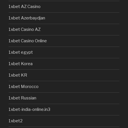
1xbet AZ Casino
1xbet Azerbaydjan
1xbet Casino AZ
1xbet Casino Online
1xbet egypt
1xbet Korea
1xbet KR
1xbet Morocco
1xbet Russian
1xbet-india-online.in3
1xbet2