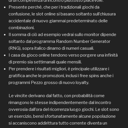
di un’competenza di incontro piuttosto piacevole.
Presente perché, che per i tradizionali giochi da
confusione, le slot online si basano soltanto sull’chiusura
accidentale di nuovo giammai predeterminato delle
combinazioni.
Il somma di ciò ad esempio vedrai sullo monitor dipende
soltanto dal programma Random Number Generator
(RNG), sopra italico dinamo di numeri casuali.
I casa da gioco online tendono verso porgere una infinità
di premio sia settimanali quale mensili.
Per prendere i risultati migliori, è principale utilizzare i
gratifica anche le promozioni, inclusi i free spins anche i
programmi Pezzo grosso di nuovo loyalty.
Le vincite derivano dal fatto, con probabilità come
rimangono le stesse indipendentemente dal incontro
ovverosia dall’ora del ricorrenza luogo giochi. Le slot sono
un esercizio, bensì sfortunatamente alcune popolazione
si accaniscono addirittura tutto corrente diventa un