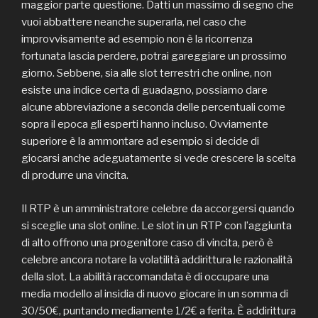
maggior parte questione. Datti un massimo di segno che
vuoi abbattere neanche superarla, nel caso che
improvvisamente ad esempio non è la ricorrenza
fortunata lascia perdere, potrai gareggiare un prossimo
giorno. Sebbene, sia alle slot terrestri che online, non
esiste una indice certa di guadagno, possiamo dare
alcune abbreviazione a seconda delle percentuali come
sopra il epoca gli esperti hanno incluso. Ovviamente
superiore è la ammontare ad esempio si decide di
giocarsi anche adeguatamente si vede crescere la scelta
di produrre una vincita.
Il RTP è un amministratore celebre da accorgersi quando
si sceglie una slot online. Le slot in un RTP con l’aggiunta
di alto offrono una progenitore caso di vincita, però è
celebre ancora notare la volatilità addirittura le razionalità
della slot. La abilità raccomandata è di occupare una
media modello al insidia di nuovo giocare in un somma di
30/50€, puntando mediamente 1/2€ a ferita. È addirittura