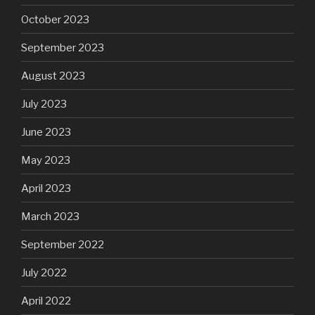
October 2023
September 2023
August 2023
July 2023
June 2023
May 2023
April 2023
March 2023
September 2022
July 2022
April 2022