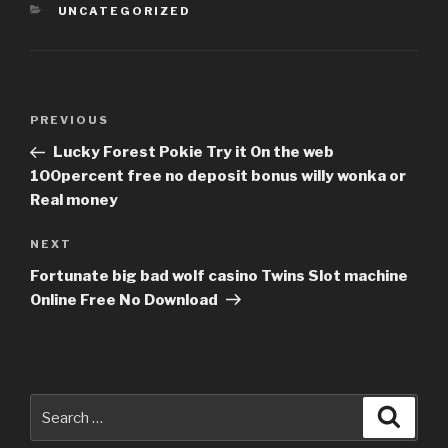
CATEGORIES
UNCATEGORIZED
Post
PREVIOUS
Previous
navigation
Post
Lucky Forest Pokie Try it On the web
100percent free no deposit bonus willy wonka or
Real money
NEXT
Next
Post
Fortunate big bad wolf casino Twins Slot machine
Online Free No Download
Search
Searc
for: