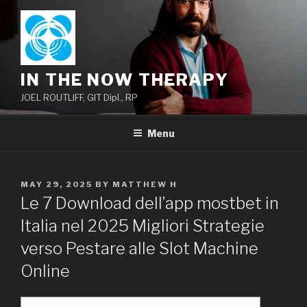
Skip
to
content
IN THE NOW THERAPY
JOEL ROUTLIFF, GIT Dipl., RP
Menu
POSTED
MAY 29, 2025
BY
MATTHEW H
ON
Le 7 Download dell’app mostbet in
Italia nel 2025 Migliori Strategie
verso Pestare alle Slot Machine
Online