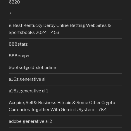
6220
7
8 Best Kentucky Derby Online Betting Web Sites &
Sportsbooks 2024 – 453
888starz
888старз
9potsofgold-slot.online
a16z generative ai
a16z generative ai 1
Acquire, Sell & Business Bitcoin & Some Other Crypto
Currencies Together With Gemini's System – 784
adobe generative ai 2