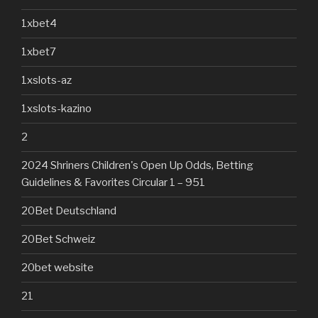
1xbet4
1xbet7
1xslots-az
1xslots-kazino
2
2024 Shriners Children's Open Up Odds, Betting
Guidelines & Favorites Circular 1 – 951
20Bet Deutschland
20Bet Schweiz
20bet website
21