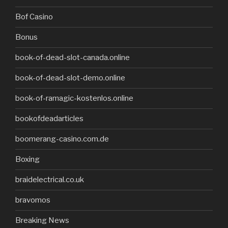
Bof Casino
Bonus
book-of-dead-slot-canada.online
book-of-dead-slot-demo.online
book-of-ramagic-kostenlos.online
bookofdeadarticles
boomerang-casino.com.de
Boxing
braidelectrical.co.uk
bravomos
Breaking News