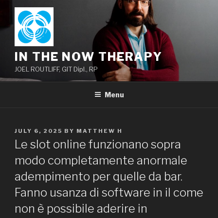
Skip
to
content
IN THE NOW THERAPY
JOEL ROUTLIFF, GIT Dipl., RP
Menu
POSTED
JULY 6, 2025
BY
MATTHEW H
ON
Le slot online funzionano sopra
modo completamente anormale
adempimento per quelle da bar.
Fanno usanza di software in il come
non è possibile aderire in