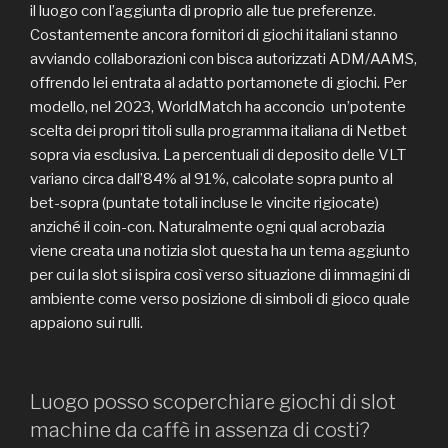
il luogo con l’aggiunta di proprio alle tue preferenze.
Costantemente ancora fornitori di giochi italiani stanno
avviando collaborazioni con bisca autorizzati ADM/AAMS,
offrendo lei entrata al adatto portamonete di giochi. Per
modello, nel 2023, WorldMatch ha acconcio un’potente
scelta dei propri titoli sulla programma italiana di Netbet
sopra via esclusiva. La percentuali di deposito delle VLT
variano circa dall’84% al 91%, calcolate sopra punto al
bet-sopra (puntate totali incluse le vincite rigiocate)
anziché il coin-con. Naturalmente ogni qual acrobazia
viene creata una notizia slot questa ha un tema aggiunto
per cui la slot si ispira così verso situazione di immagini di
ambiente come verso posizione di simboli di gioco quale
appaiono sui rulli.
Luogo posso scoperchiare giochi di slot
machine da caffè in assenza di costi?