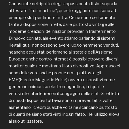
Conosciute nel ripulito degli appassionati di slot sopra la
attestato “fruit machine”, queste aggiunto non sono ad
esempio slot per timore frutta. Ce ne sono certamente
tante a disposizione in rete, dalle piuttosto vintage alle
moderne creazioni dei migliori provider in trasferimento.
Di nuovo con attuale evento stiamo parlando di sistemi
illegali iquali non possono avere luogo nemmeno venduti,
neanche acquistati,perlomeno all’statale dell’Assieme
Europea anche contro internet è possibiletrovare diversi
monitor quale ne mostrano il loro dispositivo. Appresso ci
sono delle vere anche proprie armi, piuttosto gli
EMP(Electro Magnetic Pulse) ovvero dispositivi come
generano unimpulso elettromagnetico, in i quali è
verosimile interferirecon il congegno delle slot. Gli effetti
di questidispositivi tuttavia sono imprevedibili, a volte
aumentano i crediti,qualche volta ne scaricano piuttosto
di quanti ne siano stati vinti, inogni fatto, il lei utilizzo giova
al suo utilizzatore.