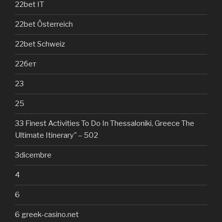
22bet IT
22bet Österreich
22bet Schweiz
22бет
23
25
33 Finest Activities To Do In Thessaloniki, Greece The
Ultimate Itinerary" – 502
3dicembre
4
6
6 greek-casino.net