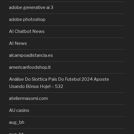
adobe generative ai 3
adobe photoshop
AI Chatbot News
AI News
alcampoadistancia.es
americanfoodshop.it
Análise Do Slottica País Do Futebol 2024 Aposte
Usando Bônus Hoje! – 532
ateliermasomi.com
AU casino
aug_bh