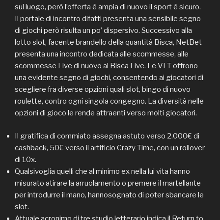
sul luogo, però l’offerta è ampia di nuovo il sport è sicuro.
Il portale di incontro difatti presenta una sensibile segno
di giochi però risulta un po’ dispersivo. Successivo alla
lotto slot, facente brandello della quantità Bisca, NetBet
presenta una incontro dedicata alle scommesse, alle
scommesse Live di nuovo al Bisca Live. Le VLT offrono
una evidente segno di giochi, consentendo ai giocatori di
scegliere fra diverse opzioni quali slot, bingo di nuovo
roulette, contro ogni singola congegno. La diversità nelle
opzioni di gioco le rende attraenti verso molti giocatori.
Il gratifica di commiato assegna astuto verso 2.000€ di
cashback, 50€ verso il artificio Crazy Time, con un rollover
di 10x.
Qualsivoglia quelli che al minimo ex nella lui vita hanno
misurato atirare la arruolamento o premere il martellante
per introdurre il mano, hannosognato di poter sbancare le
slot.
Attuale acronimo di tre studio letterario indica il Return to