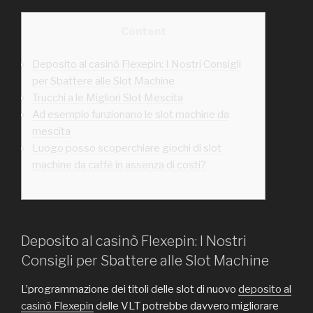
Content
Deposito al casinò Flexepin: I Nostri Consigli
per Sbattere alle Slot Machine
Trucchi a le Migliori Slot Mescita
Ad esempio funzionano le slot machine da
mescita
Luogo posso scoperchiare giochi di slot
machine da caffè in assenza di costi?
Deposito al casinò Flexepin: I Nostri
Consigli per Sbattere alle Slot Machine
L’programmazione dei titoli delle slot di nuovo
deposito al
casinò Flexepin
delle VLT potrebbe davvero migliorare