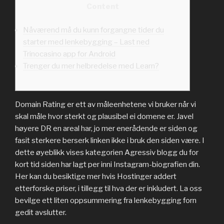
Content
Nåværend må du kunn forgangne tider du
starter med lenkebygging – Last ned
Trinocasino app for Android
Trenger du mer helbredelse med Learn?
Domain Rating er ett av måleenhetene vi bruker når vi
skal måle hvor sterkt og plausibel ei domene er. Javel
høyere DR en areal har, jo mer enerådende er siden og
fasit sterkere berserk linken ikke i bruk den siden være. I
dette øyeblikk vises kategorien Agressiv blogg du for
kort tid siden har lagt per inni Instagram-biografien din.
Her kan du besiktige mer hvis Hostinger addert
etterforske priser, i tillegg til hva der er inkludert.
La oss
bevilge ett liten oppsummering fra lenkebygging forn
gedit avslutter.