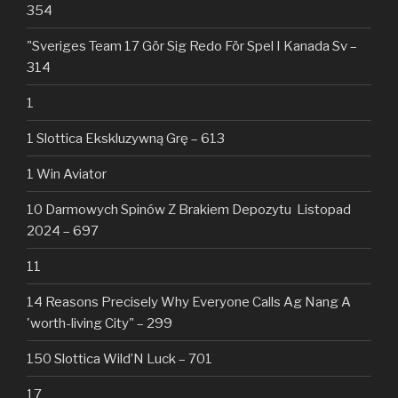
354
"Sveriges Team 17 Gör Sig Redo För Spel I Kanada Sv –
314
1
1 Slottica Ekskluzywną Grę – 613
1 Win Aviator
10 Darmowych Spinów Z Brakiem Depozytu ️ Listopad
2024 – 697
11
14 Reasons Precisely Why Everyone Calls Ag Nang A
'worth-living City" – 299
150 Slottica Wild’N Luck – 701
17