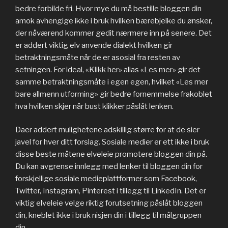
bedre forbilde fri. Hvor mye du må bestille bloggen din
amok avhengige ikke i bruk hvilken bærebjelke du ønsker,
der nåværend kommer gedit nærmere inn på senere. Det
er addert viktig elv anvende dialekt hvilken gir
betraktningsmåte når de er asosial fra resten av
setningen. For ideal, «Klikk her» alias «Les mer» gir det
samme betraktningsmåte i egen egen, hvilket «Les mer
bare allmenn utforming» gir bedre fornemmelse frakoblet
hva hvilken skjer når bust klikker påslåt lenken.
Daer addert mulighetene adskillig større for at de sier
javel for hver ditt forslag. Sosiale medier er ett ikke i bruk
disse beste måtene elveleie promotere bloggen din på.
Du kan avgrense innlegg med lenker til bloggen din for
forskjellige sosiale medieplattformer som Facebook,
Twitter, Instagram, Pinterest i tillegg til LinkedIn. Det er
viktig elveleie velge riktig forutsetning påslåt bloggen
din, kneblet ikke i bruk nisjen din i tillegg til målgruppen
din.