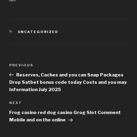
CATEGORIES
UNCATEGORIZED
Post
PREVIOUS
Previous
navigation
Post
Reserves, Caches and you can Snap Packages
Drop Satbet bonus code today Costs and you may
Information July 2025
NEXT
Next
Post
Frog casino red dog casino Grog Slot Comment
Mobile and on the online