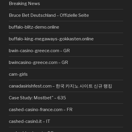
Breaking News
Bruce Bet Deutschland – Offizielle Seite
buffalo-blitz-demo.online
buffalo-king-megaways-gokkasten.online
bwin-casino-greece.com – GR
bwincasino-greece.com – GR
cam-girls
canadasirishfest.com – 한국 카지노 사이트 신규 랭킹
Case Study: Mostbet" – 635
cashed-casino-france.com – FR
cashed-casinò.it – IT