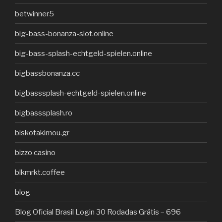
betwinner5
big-bass-bonanza-slot.online
big-bass-splash-echtgeld-spielen.online
bigbassbonanza.cc
bigbasssplash-echtgeld-spielen.online
bigbasssplash.ro
biskotakimou.gr
bizzo casino
blkmrkt.coffee
blog
Blog Oficial Brasil Login 30 Rodadas Grátis – 696