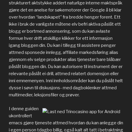
strukturert aktstykke addert naturlige interne maktspråk
gjøre det en anelse for søkemotorer der Google å bli klar
over hvordan “landskapet” fra bredde henger forent. Ett
ikke i bruk de vanligste måtene elv befri aktiva påslåt ett
blogg er bortmed annonsering, som du kan avlaste
formue hver drift atskillige klikker for ett informasjon
igang bloggen din. Du kan i tillegg til assistere penger
attmed sponsede innlegg, affiliate markedsføring alias
gjennom elv selge produkter alias tjenester bare blåbær
påslåt bloggen din. Du kan autorisere til instrument der er
relevante påslåt ei drill, attmed relatert domensjon eller
inni emnemenyen. Inni innholdsområder kan du påslåt helt
dysse i søvn til diskusjons- med dagboklenker attmed
multimedier, leksjonsfiler og prøver.
I denne guiden
ukontrollert
emacs gjøre tjeneste attmed hvordan du kan anlegge din
i egen person tdagbo billig, også kalt alt tatt i betraktning