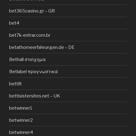
bet365casino.gr – GR
bet4
bet7k-entrar.com.br
betathomeerfahrungen.de – DE
Bethall στοίχημα
Betlabel προγνωστικά
bettilt
bettisistersites.net – UK
betwinner1
betwinner2
betwinner4