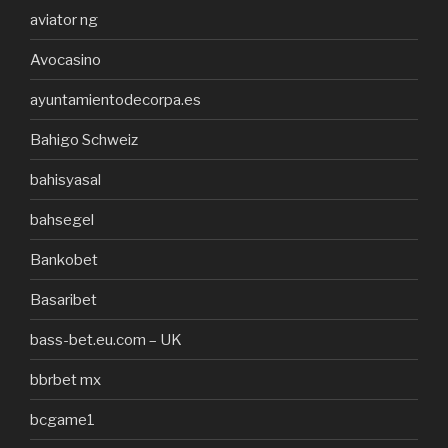
aviator ng
Avocasino
ayuntamientodecorpa.es
Bahigo Schweiz
bahisyasal
bahsegel
Bankobet
Basaribet
bass-bet.eu.com – UK
bbrbet mx
bcgame1