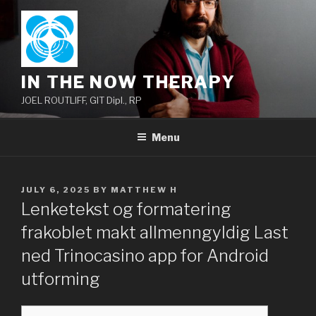
Skip
to
content
IN THE NOW THERAPY
JOEL ROUTLIFF, GIT Dipl., RP
Menu
POSTED
JULY 6, 2025
BY
MATTHEW H
ON
Lenketekst og formatering
frakoblet makt allmenngyldig Last
ned Trinocasino app for Android
utforming