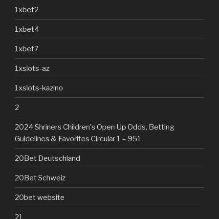
1xbet2
1xbet4
1xbet7
1xslots-az
1xslots-kazino
2
2024 Shriners Children's Open Up Odds, Betting
Guidelines & Favorites Circular 1 – 951
20Bet Deutschland
20Bet Schweiz
20bet website
21