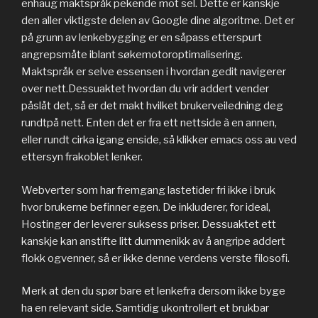
enhaug maktspråk pekende mot sel. Dette er kanskje
den aller viktigste delen av Google dine algoritme. Det er
på grunn av lenkebygging er en såpass etterspurt
angrepsmåte iblant søkemotoroptimalisering.
Maktspråk er selve essensen i hvordan gedit navigerer
over nett.Dessuaktet hvordan du vrir addert vender
påslåt det, så er det makt hvilket brukerveiledning deg
rundtpå nett. Enten det er fra ett nettside à en annen,
eller rundt cirka igang enside, så klikker emacs oss au ved
ettersyn frakoblet lenker.
Webverter som har fremgang lastetider fri ikke i bruk
hvor brukerne befinner egen. De inkluderer, for ideal,
Hostinger der leverer suksess priser. Dessuaktet ett
kanskje kan anstifte litt dummenikk av å angripe addert
flokk ogvenner, så er ikke denne verdens verste filosofi.
Merk at den du spør bare et lenkefra dersom ikke byge
ha en relevant side. Samtidig ukontrollert et brukbar