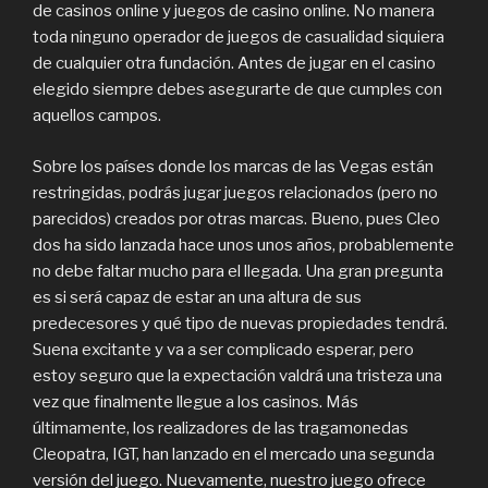
de casinos online y juegos de casino online. No manera
toda ninguno operador de juegos de casualidad siquiera
de cualquier otra fundación. Antes de jugar en el casino
elegido siempre debes asegurarte de que cumples con
aquellos campos.
Sobre los países donde los marcas de las Vegas están
restringidas, podrás jugar juegos relacionados (pero no
parecidos) creados por otras marcas. Bueno, pues Cleo
dos ha sido lanzada hace unos unos años, probablemente
no debe faltar mucho para el llegada. Una gran pregunta
es si será capaz de estar an una altura de sus
predecesores y qué tipo de nuevas propiedades tendrá.
Suena excitante y va a ser complicado esperar, pero
estoy seguro que la expectación valdrá una tristeza una
vez que finalmente llegue a los casinos. Más
últimamente, los realizadores de las tragamonedas
Cleopatra, IGT, han lanzado en el mercado una segunda
versión del juego. Nuevamente, nuestro juego ofrece