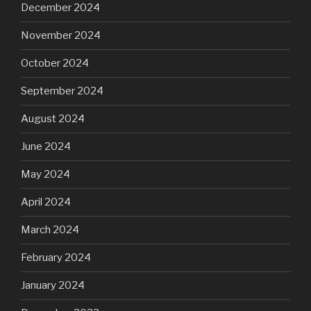
December 2024
November 2024
October 2024
September 2024
August 2024
June 2024
May 2024
April 2024
March 2024
February 2024
January 2024