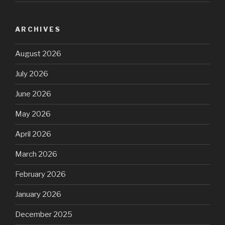
ARCHIVES
August 2026
July 2026
June 2026
May 2026
April 2026
March 2026
February 2026
January 2026
December 2025