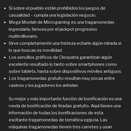
Si sobre el pueblo están prohibidos los juegos de
casualidad – cumpla una legislación negocio.
Mega Moolah de Microgaming es una tragamonedas
legendaria, famosa por el jackpot progresivo
multimillonario.
Sirve completamente una tristeza echarle algún mirada si
lo que buscas es movilidad.
Los sencillos gráficos de Cleopatra garantizan algún
excelente resultado lo tanto sobre smartphones como
sobre tablets, hasta sobre dispositivos móviles antiguos.
Los tragamonedas gratuito resultan muy pocas entre
casinos y los jugadores los anhelan.
Su mejor y más importante función de bonificación es una
ronda de bonificación de tiradas gratuito. Aquí tienes una
información de todas los bonificaciones de esta
excitante tragamonedas de temática egipcia. Las
máquinas tragamonedas tienen tres carretes y usan