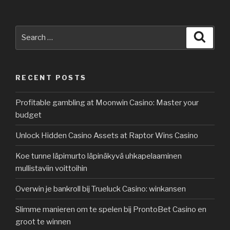
Search
Searc
for:
RECENT POSTS
Profitable gambling at Moonwin Casino: Master your
budget
Unlock Hidden Casino Assets at Raptor Wins Casino
Koe tunne läpimurto läpinäkyvä uhkapelaaminen
mullistaviin voittoihin
Overwin je bankroll bij Trueluck Casino: winkansen
Slimme manieren om te spelen bij ProntoBet Casino en
groot te winnen