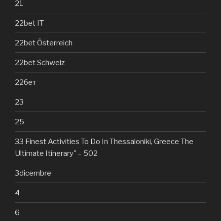
21
22bet IT
22bet Österreich
22bet Schweiz
22бет
23
25
33 Finest Activities To Do In Thessaloniki, Greece The
Ultimate Itinerary" – 502
3dicembre
4
6