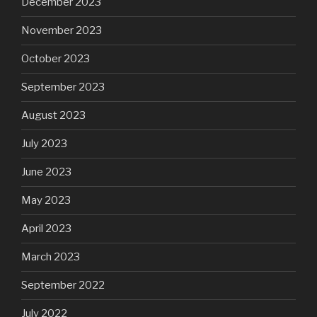
December 2023
November 2023
October 2023
September 2023
August 2023
July 2023
June 2023
May 2023
April 2023
March 2023
September 2022
July 2022