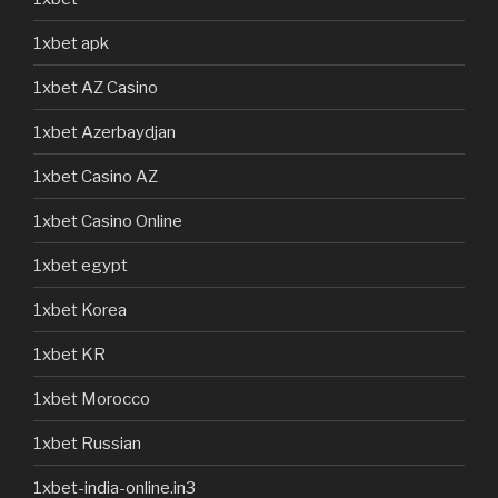
1xbet apk
1xbet AZ Casino
1xbet Azerbaydjan
1xbet Casino AZ
1xbet Casino Online
1xbet egypt
1xbet Korea
1xbet KR
1xbet Morocco
1xbet Russian
1xbet-india-online.in3