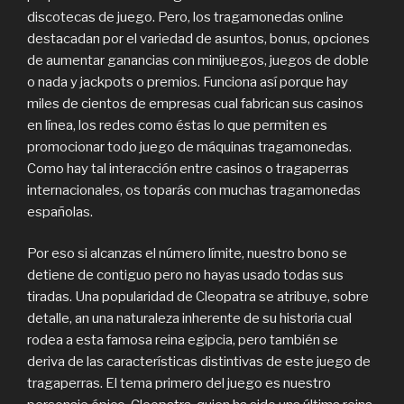
discotecas de juego. Pero, los tragamonedas online
destacadan por el variedad de asuntos, bonus, opciones
de aumentar ganancias con minijuegos, juegos de doble
o nada y jackpots o premios. Funciona así porque hay
miles de cientos de empresas cual fabrican sus casinos
en línea, los redes como éstas lo que permiten es
promocionar todo juego de máquinas tragamonedas.
Como hay tal interacción entre casinos o tragaperras
internacionales, os toparás con muchas tragamonedas
españolas.
Por eso si alcanzas el número límite, nuestro bono se
detiene de contiguo pero no hayas usado todas sus
tiradas. Una popularidad de Cleopatra se atribuye, sobre
detalle, an una naturaleza inherente de su historia cual
rodea a esta famosa reina egipcia, pero también se
deriva de las características distintivas de este juego de
tragaperras. El tema primero del juego es nuestro