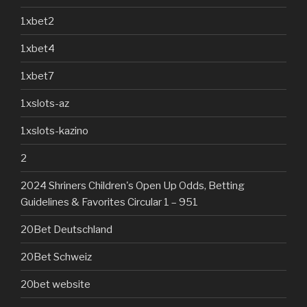
1xbet2
1xbet4
1xbet7
1xslots-az
1xslots-kazino
2
2024 Shriners Children's Open Up Odds, Betting
Guidelines & Favorites Circular 1 – 951
20Bet Deutschland
20Bet Schweiz
20bet website