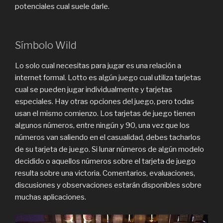
potenciales cual suele darle.
Símbolo Wild
Lo solo cual necesitas para jugar es una relación a
internet formal. Lotto es algún juego cual utiliza tarjetas
cual se pueden jugar individualmente y tarjetas
especiales. Hay otras opciones del juego, pero todas
usan el mismo comienzo. Los tarjetas de juego tienen
algunos números, entre ningún y 90, una vez que los
números van saliendo en el casualidad, debes tacharlos
de su tarjeta de juego. Si lunar números de algún modelo
decidido o aquellos números sobre el tarjeta de juego
resulta sobre una victoria. Comentarios, evaluaciones,
discusiones y observaciones estarán disponibles sobre
muchas aplicaciones.