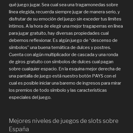
qué juego jugar. Sea cual sea una tragamonedas sobre
línea elegida, recuerda siempre jugar de manera serio, y
disfrutar de su emoción del juego sin exceder tus límites
íntimos. A la hora de elegir una mejor tragaperras en línea
para jugar gratuito, hay diversas propiedades cual
debemos reflexionar. Es algún juego de “descenso de
símbolos” una buena temática de dulces y postres.
Cuenta con algún multiplicador de cascada y una ronda
de giros gratuito con símbolos de dulces cual pagan
sobre cualquier espacio. En la esquina mejor derecha de
una pantalla de juego está nuestro botón PAYS con el
cual es posible iniciar una baremo de ingresos para mirar
los premios de todo símbolo y las características
especiales del juego.
Mejores niveles de juegos de slots sobre
España