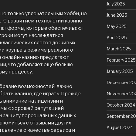
July 2025
 не только увлекательным хобби, но
June 2025
. С развитием технологий казино
May 2025
латформы, которые обеспечивают
гроки могут наслаждаться
April 2025
 классических слотов до живых
March 2025
и крупье в режиме реального
е онлайн-казино предлагают
February 2025
ии, что добавляет еще больше
January 2025
ому процессу.
December 20
образие возможностей, важно
брать казино, где играть. Прежде
November 20
ь внимание на лицензии и
October 2024
рмы с хорошей репутацией
 и защиту персональных данных
September 2
акомиться с отзывами других
August 2024
тавление о качестве сервиса и