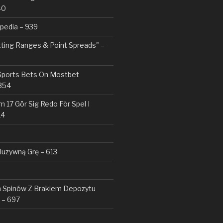
40
pedia – 939
tting Ranges & Point Spreads" –
 Sports Bets On Mostbet
354
 17 Gör Sig Redo För Spel I
14
kluzywną Grę – 613
Spinów Z Brakiem Depozytu ️
 – 697