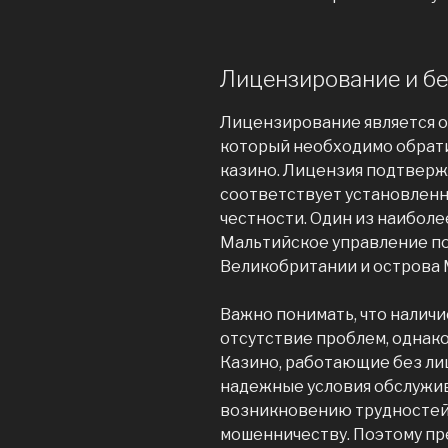
Лицензирование и б
Лицензирование является 
который необходимо обрати
казино. Лицензия подтвержд
соответствует установленн
честности. Один из наиболе
Мальтийское управление по
Великобритании и острова 
Важно понимать, что наличи
отсутствие проблем, однако
Казино, работающие без ли
надежные условия обслужив
возникновению трудностей 
мошенничеству. Поэтому пре