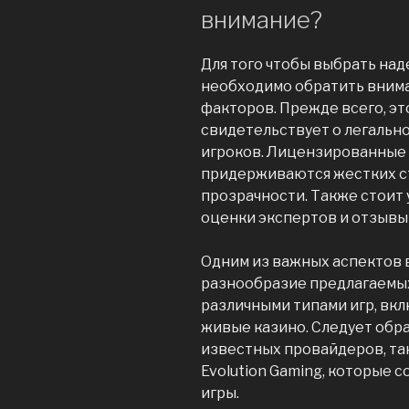
внимание?
Для того чтобы выбрать над
необходимо обратить внима
факторов. Прежде всего, эт
свидетельствует о легальн
игроков. Лицензированные 
придерживаются жестких с
прозрачности. Также стоит
оценки экспертов и отзывы
Одним из важных аспектов 
разнообразие предлагаемых
различными типами игр, вкл
живые казино. Следует обр
известных провайдеров, так
Evolution Gaming, которые 
игры.