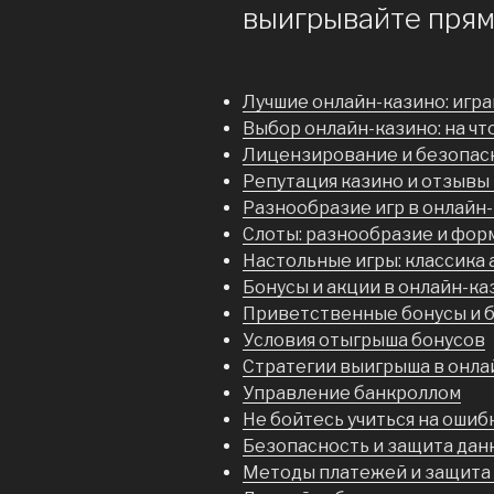
выигрывайте прям
Лучшие онлайн-казино: игра
Выбор онлайн-казино: на чт
Лицензирование и безопас
Репутация казино и отзывы
Разнообразие игр в онлайн
Слоты: разнообразие и фор
Настольные игры: классика
Бонусы и акции в онлайн-ка
Приветственные бонусы и 
Условия отыгрыша бонусов
Стратегии выигрыша в онла
Управление банкроллом
Не бойтесь учиться на ошиб
Безопасность и защита дан
Методы платежей и защита