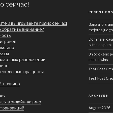
о сейчас!
RECENT PO
йте и выигрывайте прямо сейчас!
Gana a lo gran
о обратить внимание?
mejores juego
ность
Domina el casi
 игроков
olímpico para 
-казино
маты
Unlock keno p
 азартных развлечений
casino wins
зино
Test Post Cre
бесплатные вращения
Test Post Cre
йн-казино
ках
ARCHIVES
ных в онлайн-казино
 транзакций
August 2026