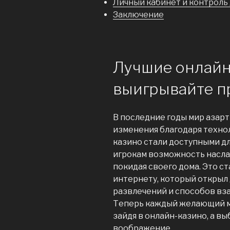
Личный кабинет и контроль
Заключение
Лучшие онлайн-
выигрывайте п
В последние годы мир азар
изменения благодаря техно
казино стали доступными д
игрокам возможность насла
покидая своего дома. Это с
интернету, который открыл
развлечений и способов вз
Теперь каждый желающий м
зайдя в онлайн-казино, а в
воображение.