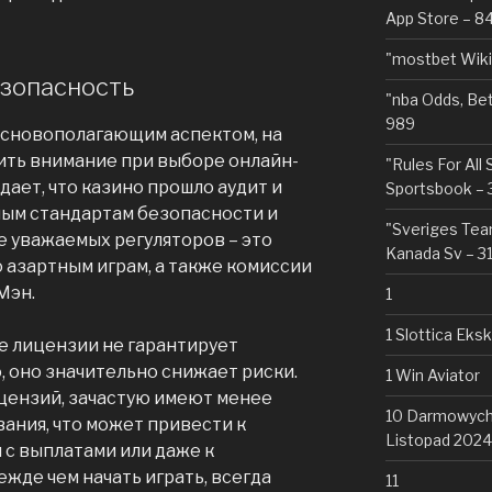
App Store – 8
"mostbet Wiki
езопасность
"nba Odds, Be
989
основополагающим аспектом, на
ть внимание при выборе онлайн-
"Rules For All
ает, что казино прошло аудит и
Sportsbook – 
ым стандартам безопасности и
"Sveriges Team
е уважаемых регуляторов – это
Kanada Sv – 3
 азартным играм, а также комиссии
Мэн.
1
1 Slottica Eks
е лицензии не гарантирует
, оно значительно снижает риски.
1 Win Aviator
цензий, зачастую имеют менее
10 Darmowych 
ания, что может привести к
Listopad 2024
с выплатами или даже к
жде чем начать играть, всегда
11