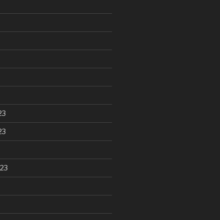
23
23
23