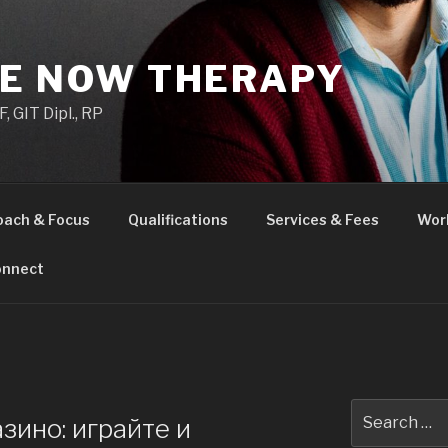
HE NOW THERAPY
 GIT Dipl., RP
oach & Focus
Qualifications
Services & Fees
Wor
nnect
H
Search
зино: играйте и
for: