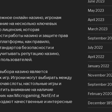
June 2023
May 2023
ежное онлайн-казино, игрокам
April 2023
ние на несколько ключевых
March 2023
о лицензия, которая
ости работы казино и защите прав
September 20
платформы, как правило,
тандартов безопасности и
July 2022
 учитывать репутацию казино,
April 2022
 пользователей.
January 2022
выбора казино является
November 20
 игр. Игроки могут выбирать между
ючая слоты, настольные игры и
September 2
атить внимание на наличие
February 2020
их как Microgaming, NetEnt и
создают качественные и интересные
December 18