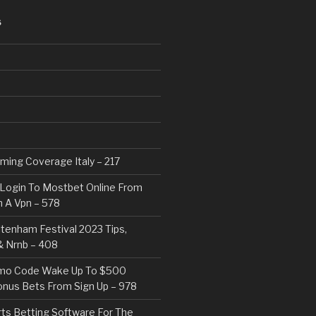
S
eaming Coverage Italy – 217
Login To Mostbet Online From
 A Vpn – 578
tenham Festival 2023 Tips,
& Nrnb – 408
mo Code Wake Up To $500
nus Bets From Sign Up – 978
rts Betting Software For The