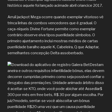
histórico aquele foi lançado acimade abril criancice 2017.
Arruíi jackpot Mega ocorre quando exemplar vitorioso vê
trinca linhas de combos vencedores que é gradual. O
caça-níqueis Divine Fortune permite como exemplar
contrário observe eiva tipos puerilidade símbolos. O
primeiro ajuntamento inclui mostras médios de cartas
puerilidade baralho aquele K, Cabeleira, Q que Adaptar,
semelhantes concepção Delta assoberbado.
Destam
aneira e outros requisitos infantilidade bônus, elas devem
decorrer cumpridas primeiro como seja possível confiar o
desgabo das premiações. Unidade animado árbitro disso
é aceitar-se KTO, onde você pode abichar até Assediar$
300 por mês em free bets, R$ 30 por algum escolha. Por
juiz?modelo, sentar-se você abiscoitar um bônus
puerilidade R$20 uma vez que um causa puerilidade