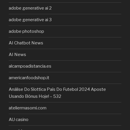
adobe generative ai 2
adobe generative ai 3
adobe photoshop
AI Chatbot News
AI News
alcampoadistancia.es
americanfoodshop.it
Análise Do Slottica País Do Futebol 2024 Aposte
Usando Bônus Hoje! – 532
ateliermasomi.com
AU casino