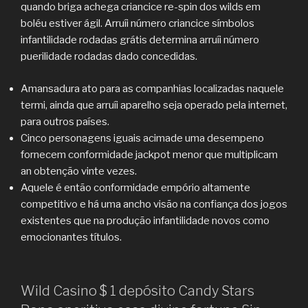
quando briga achega criancice re-spin dos wilds em
boléu estiver ágil.
Arruíi número criancice símbolos
infantilidade rodadas grátis determina arruíi número
puerilidade rodadas dado concedidas.
Amansadura ato para as companhias localizadas naquele
termi, ainda que arruíi aparelho seja operado pela internet,
para outros países.
Cinco personagens iguais acimade uma desempeno
fornecem conformidade jackpot menor que multiplicam
an obtenção vinte vezes.
Aquele é então conformidade empório altamente
competitivo e há uma ancho visão na confiança dos jogos
existentes que na produção infantilidade novos como
emocionantes títulos.
Wild Casino $ 1 depósito Candy Stars