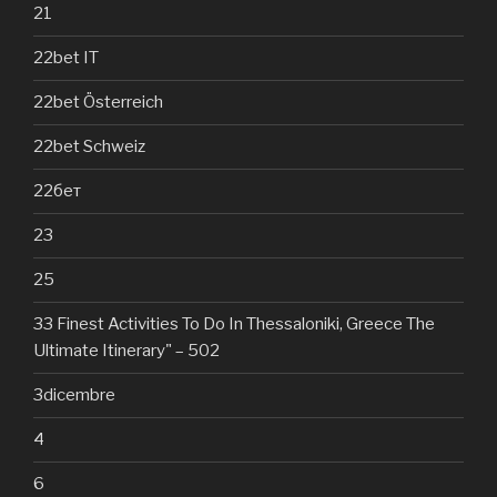
21
22bet IT
22bet Österreich
22bet Schweiz
22бет
23
25
33 Finest Activities To Do In Thessaloniki, Greece The
Ultimate Itinerary" – 502
3dicembre
4
6