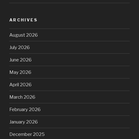
ARCHIVES
August 2026
July 2026
June 2026
May 2026
April 2026
March 2026
February 2026
January 2026
December 2025