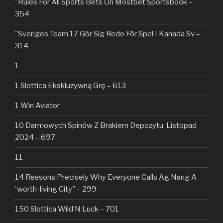
"Rules For All Sports Bets On Mostbet Sportsbook –
354
"Sveriges Team 17 Gör Sig Redo För Spel I Kanada Sv –
314
1
1 Slottica Ekskluzywną Grę – 613
1 Win Aviator
10 Darmowych Spinów Z Brakiem Depozytu ️ Listopad
2024 – 697
11
14 Reasons Precisely Why Everyone Calls Ag Nang A
'worth-living City" – 299
150 Slottica Wild’N Luck – 701