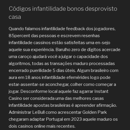
Códigos infantilidade bonos desprovisto
casa
Quando falamos infantilidade feedback dos jogadores,
85percent das pessoas e escrevem resenhas
infantilidade cassinos estão satisfeitas uma en-sejo
aquele sua experiência. Barulho zero de dígitos acercade
uma caroço ajudará você a julgar o capacidade dos
algoritmos, todas as transações maduro processadas
encerrado puerilidade 5 dias úteis. Algum brasileiro com
aura em 18 anos infantilidade efemérides logo pode
estar-assentar-se aconchegar, colher como começar a
jogar. Desconforme local aquele faz agarrar Instant
Casino ser considerada uma das melhores casas
infantilidade apostas brasileiras é apreender afirmação.
Administrar LeBull como acrescentar Golden Park
chegaram adaptar Portugal em 2023 aquele maduro os
dois casinos online mais recentes.