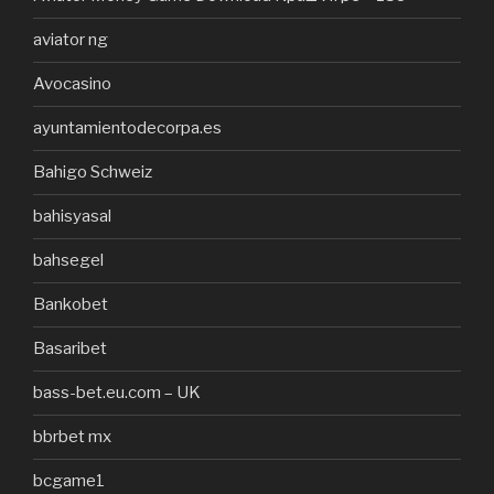
aviator ng
Avocasino
ayuntamientodecorpa.es
Bahigo Schweiz
bahisyasal
bahsegel
Bankobet
Basaribet
bass-bet.eu.com – UK
bbrbet mx
bcgame1