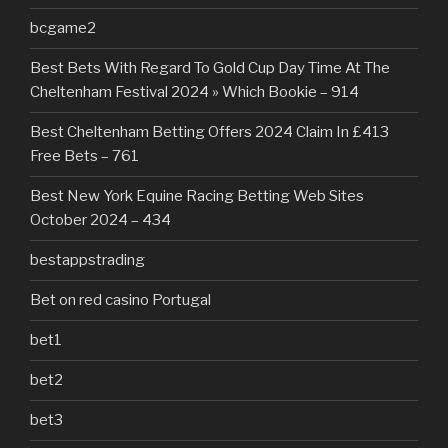
bcgame2
Best Bets With Regard To Gold Cup Day Time At The
Cheltenham Festival 2024 » Which Bookie – 914
Best Cheltenham Betting Offers 2024 Claim In £413
Free Bets – 761
Best New York Equine Racing Betting Web Sites
October 2024 – 434
bestappstrading
Bet on red casino Portugal
bet1
bet2
bet3