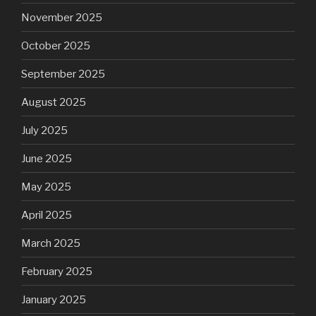
November 2025
October 2025
September 2025
August 2025
July 2025
June 2025
May 2025
April 2025
March 2025
February 2025
January 2025