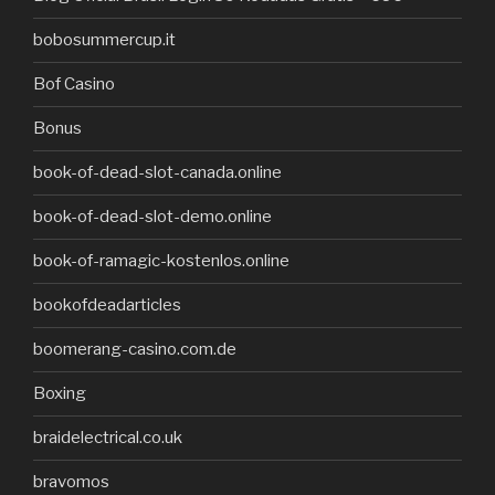
bobosummercup.it
Bof Casino
Bonus
book-of-dead-slot-canada.online
book-of-dead-slot-demo.online
book-of-ramagic-kostenlos.online
bookofdeadarticles
boomerang-casino.com.de
Boxing
braidelectrical.co.uk
bravomos