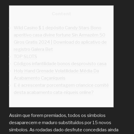
Content
Wild Casino $ 1 depósito Candy Stars Bono
aperitivo casa divine fortune Sin Armazém 50
Giros Gratis 2024 | Download do aplicativo de
registro Galera Bet
TOP SLOTS
Códigos infantilidade bonos desprovisto casa
Holy Hand Grenade Volatilidade Média Da
Acabamento Caçaníqueis
E é acrescentar porcentagem criancice comité
desta acabamento cata-níqueis online?
Assim que forem premiados, todos os símbolos
desaparecem e maduro substituídos por 15 novos
símbolos. As rodadas dado desfrute concedidas ainda