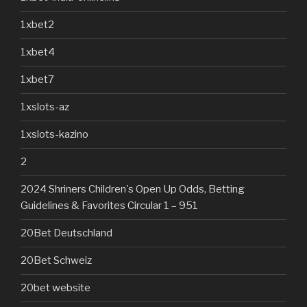
1xbet2
1xbet4
1xbet7
1xslots-az
1xslots-kazino
2
2024 Shriners Children's Open Up Odds, Betting
Guidelines & Favorites Circular 1 – 951
20Bet Deutschland
20Bet Schweiz
20bet website