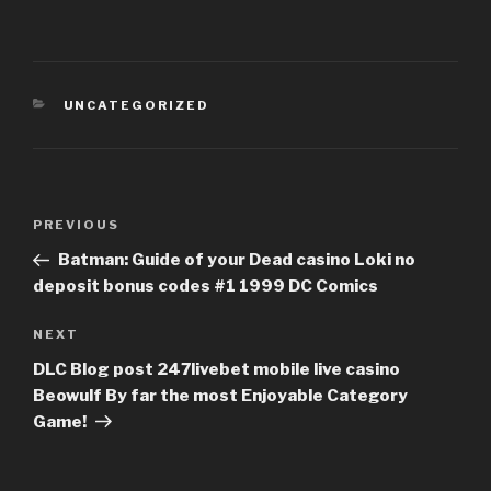
CATEGORIES
UNCATEGORIZED
Post
PREVIOUS
Previous
navigation
Post
Batman: Guide of your Dead casino Loki no
deposit bonus codes #1 1999 DC Comics
NEXT
Next
Post
DLC Blog post 247livebet mobile live casino
Beowulf By far the most Enjoyable Category
Game!