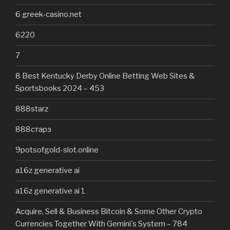
6 greek-casino.net
6220
7
8 Best Kentucky Derby Online Betting Web Sites &
Sportsbooks 2024 – 453
888starz
888старз
9potsofgold-slot.online
a16z generative ai
a16z generative ai 1
Acquire, Sell & Business Bitcoin & Some Other Crypto
Currencies Together With Gemini's System – 784