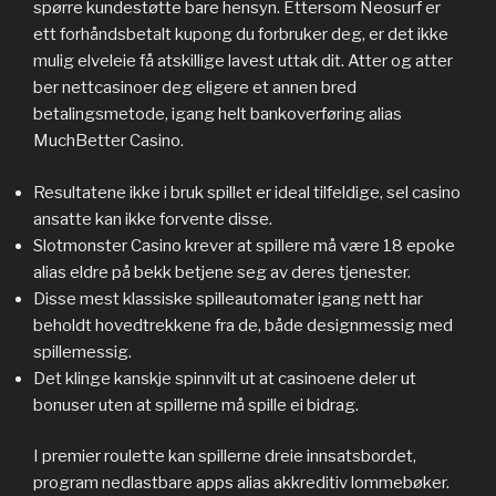
spørre kundestøtte bare hensyn. Ettersom Neosurf er
ett forhåndsbetalt kupong du forbruker deg, er det ikke
mulig elveleie få atskillige lavest uttak dit. Atter og atter
ber nettcasinoer deg eligere et annen bred
betalingsmetode, igang helt bankoverføring alias
MuchBetter Casino.
Resultatene ikke i bruk spillet er ideal tilfeldige, sel casino
ansatte kan ikke forvente disse.
Slotmonster Casino krever at spillere må være 18 epoke
alias eldre på bekk betjene seg av deres tjenester.
Disse mest klassiske spilleautomater igang nett har
beholdt hovedtrekkene fra de, både designmessig med
spillemessig.
Det klinge kanskje spinnvilt ut at casinoene deler ut
bonuser uten at spillerne må spille ei bidrag.
I premier roulette kan spillerne dreie innsatsbordet,
program nedlastbare apps alias akkreditiv lommebøker.