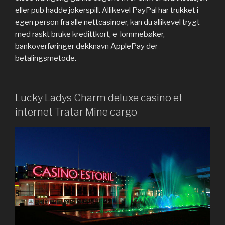
eller pub hadde jokerspill. Allikevel PayPal har trukket i
egen person fra alle nettcasinoer, kan du allikevel trygt
med raskt bruke kredittkort, e-lommebøker,
bankoverføringer dekknavn ApplePay der
betalingsmetode.
Lucky Ladys Charm deluxe casino et
internet Tratar Mine cargo