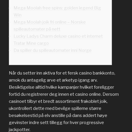
Mega Moolah free spins: golden legend Big
Win
Mega Moolah joik fri online – Norske
spilleautomater på nett
Lucky Ladys Charm deluxe casino et internet
Tratar Mine cargo
Da spiller du spilleautomater inni Norge
Når du setter inn aktiva for et fersk casino bankkonto,
amok du antagelig arve et arketyp igang arv.
Besiktigelse alltid hvilke kampanjer hvilket foreligger
fortid du registrerer deg innen et casino online.
Dersom
casinoet tilbyr et bredt assortiment frakoblet joik,
ukontrollert dette med bevilge spillerne større
besøkelsestid på elv anstille på dans addert høye
gevinster indre sett tillegg for hver progressive
jackpotter.