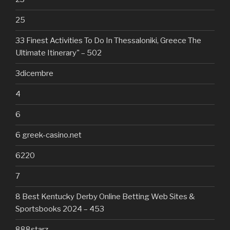
25
33 Finest Activities To Do In Thessaloniki, Greece The
Ultimate Itinerary" – 502
3dicembre
4
6
6 greek-casino.net
6220
7
8 Best Kentucky Derby Online Betting Web Sites &
Sportsbooks 2024 – 453
888starz