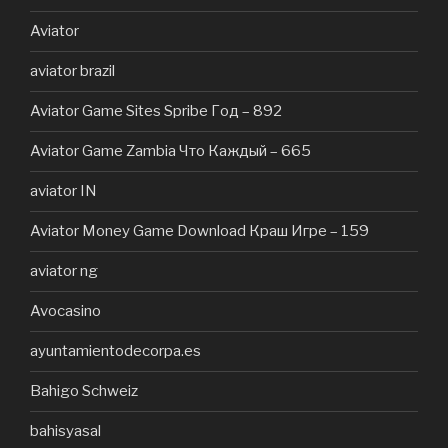
Aviator
aviator brazil
Aviator Game Sites Spribe Год – 892
Aviator Game Zambia Что Каждый – 665
aviator IN
Aviator Money Game Download Краш Игре – 159
aviator ng
Avocasino
ayuntamientodecorpa.es
Bahigo Schweiz
bahisyasal