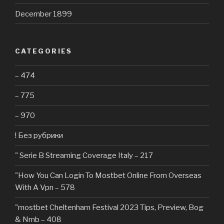
December 1899
CATEGORIES
– 474
– 775
– 970
! Без рубрики
"️ Serie B Streaming Coverage Italy – 217
"How You Can Login To Mostbet Online From Overseas
With A Vpn – 578
"mostbet Cheltenham Festival 2023 Tips, Preview, Bog
& Nrnb – 408