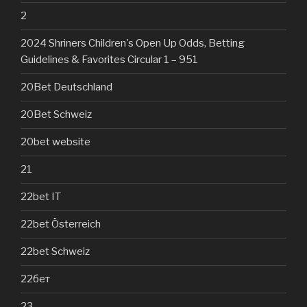
2
2024 Shriners Children's Open Up Odds, Betting
Guidelines & Favorites Circular 1 – 951
20Bet Deutschland
20Bet Schweiz
20bet website
21
22bet IT
22bet Österreich
22bet Schweiz
22бет
23