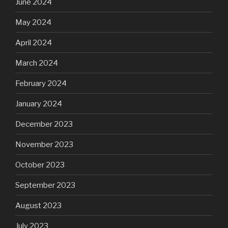
June 2024
May 2024
April 2024
March 2024
February 2024
January 2024
December 2023
November 2023
October 2023
September 2023
August 2023
July 2023