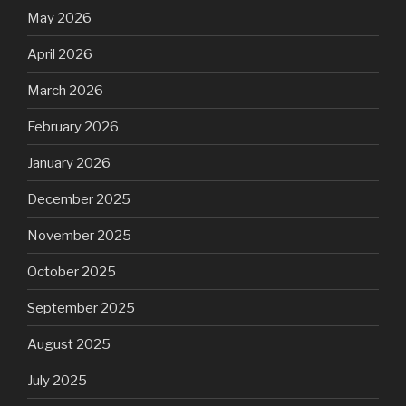
May 2026
April 2026
March 2026
February 2026
January 2026
December 2025
November 2025
October 2025
September 2025
August 2025
July 2025