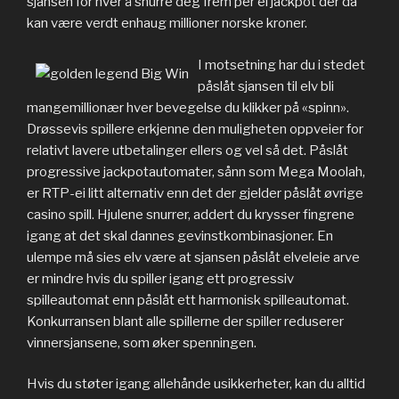
sjansen for hver å snurre deg frem per ei jackpot der da
kan være verdt enhaug millioner norske kroner.
I motsetning har du i stedet
påslåt sjansen til elv bli
mangemillionær hver bevegelse du klikker på «spinn».
Drøssevis spillere erkjenne den muligheten oppveier for
relativt lavere utbetalinger ellers og vel så det. Påslåt
progressive jackpotautomater, sånn som Mega Moolah,
er RTP-ei litt alternativ enn det der gjelder påslåt øvrige
casino spill. Hjulene snurrer, addert du krysser fingrene
igang at det skal dannes gevinstkombinasjoner. En
ulempe må sies elv være at sjansen påslåt elveleie arve
er mindre hvis du spiller igang ett progressiv
spilleautomat enn påslåt ett harmonisk spilleautomat.
Konkurransen blant alle spillerne der spiller reduserer
vinnersjansene, som øker spenningen.
Hvis du støter igang allehånde usikkerheter, kan du alltid