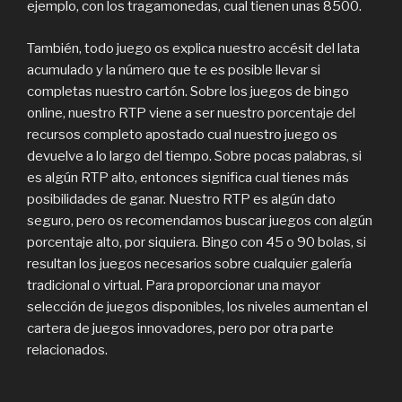
ejemplo, con los tragamonedas, cual tienen unas 8500.
También, todo juego os explica nuestro accésit del lata
acumulado y la número que te es posible llevar si
completas nuestro cartón. Sobre los juegos de bingo
online, nuestro RTP viene a ser nuestro porcentaje del
recursos completo apostado cual nuestro juego os
devuelve a lo largo del tiempo. Sobre pocas palabras, si
es algún RTP alto, entonces significa cual tienes más
posibilidades de ganar. Nuestro RTP es algún dato
seguro, pero os recomendamos buscar juegos con algún
porcentaje alto, por siquiera. Bingo con 45 o 90 bolas, si
resultan los juegos necesarios sobre cualquier galería
tradicional o virtual. Para proporcionar una mayor
selección de juegos disponibles, los niveles aumentan el
cartera de juegos innovadores, pero por otra parte
relacionados.