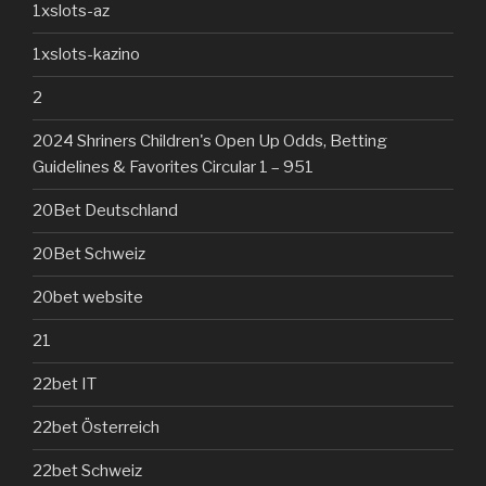
1xslots-az
1xslots-kazino
2
2024 Shriners Children's Open Up Odds, Betting
Guidelines & Favorites Circular 1 – 951
20Bet Deutschland
20Bet Schweiz
20bet website
21
22bet IT
22bet Österreich
22bet Schweiz