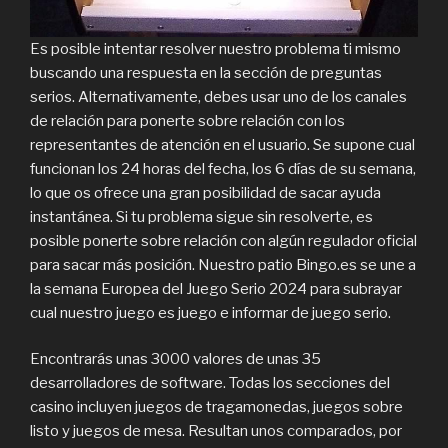
Es posible intentar resolver nuestro problema ti mismo
buscando una respuesta en la sección de preguntas
serios. Alternativamente, debes usar uno de los canales
de relación para ponerte sobre relación con los
representantes de atención en el usuario. Se supone cual
funcionan los 24 horas del fecha, los 6 días de su semana,
lo que os ofrece una gran posibilidad de sacar ayuda
instantánea. Si tu problema sigue sin resolverte, es
posible ponerte sobre relación con algún regulador oficial
para sacar más posición. Nuestro patio Bingo.es se une a
la semana Europea del Juego Serio 2024 para subrayar
cual nuestro juego es juego e informar de juego serio.
Encontrarás unas 3000 valores de unas 35
desarrolladores de software. Todas los secciones del
casino incluyen juegos de tragamonedas, juegos sobre
listo y juegos de mesa. Resultan unos comparados, por