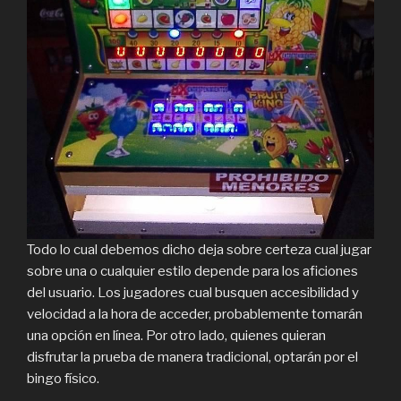
Todo lo cual debemos dicho deja sobre certeza cual jugar
sobre una o cualquier estilo depende para los aficiones
del usuario. Los jugadores cual busquen accesibilidad y
velocidad a la hora de acceder, probablemente tomarán
una opción en línea. Por otro lado, quienes quieran
disfrutar la prueba de manera tradicional, optarán por el
bingo físico.