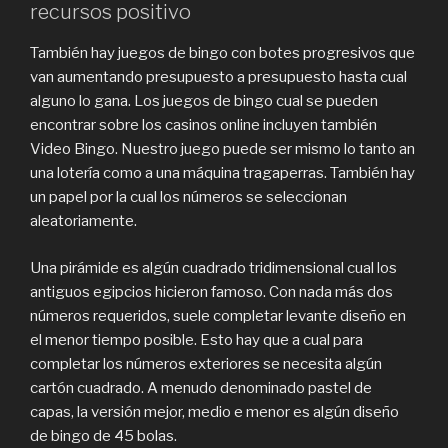
recursos positivo
También hay juegos de bingo con botes progresivos que
van aumentando presupuesto a presupuesto hasta cual
alguno lo gana. Los juegos de bingo cual se pueden
encontrar sobre los casinos online incluyen también
Video Bingo. Nuestro juego puede ser mismo lo tanto an
una lotería como a una máquina tragaperras. También hay
un papel por la cual los números se seleccionan
aleatoriamente.
Una pirámide es algún cuadrado tridimensional cual los
antiguos egipcios hicieron famoso. Con nada más dos
números requeridos, suele completar levante diseño en
el menor tiempo posible. Esto hay que a cual para
completar los números exteriores se necesita algún
cartón cuadrado. A menudo denominado pastel de
capas, la versión mejor, medio e menor es algún diseño
de bingo de 45 bolas.