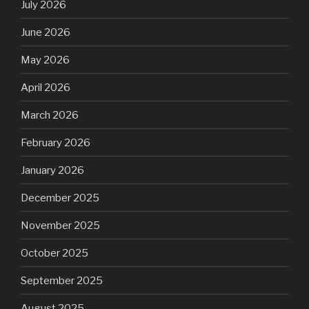
July 2026
June 2026
May 2026
April 2026
March 2026
February 2026
January 2026
December 2025
November 2025
October 2025
September 2025
August 2025