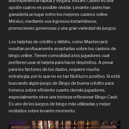
una experiencia rápida y segura, Instant Casino es una
opción cual no es posible olvidar. Levante casino han
ganadería un lugar entre los mejores casinos online
México, mediante sus ingresos instantáneos,
promociones generosas y una gran variedad de juegos.
Los tarjetas de crédito y débito, como Mastercard,
resultan profusamente aceptadas sobre los casinos de
bingo online. Tienen comodidad a los jugadores cual
prefieren usar el tarjeta para hacer depósitos. A pesar
para los factores de los dados, requiere mucha
estrategia, por lo que no es tan fácil lucro positivo. Si está
buscando algún juego de Bingo de buena crédito para
torneos sobre eficiente cuanto demás jugadores,
especialmente sirve una tristeza reflexionar Bingo Cash.
Es uno de los juegos de bingo más utilizadas y mejor
recibidos sobre levante momento.