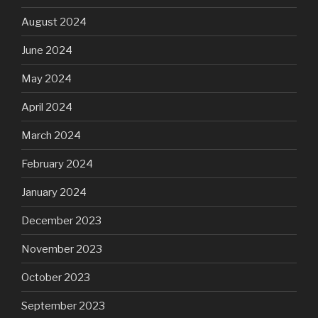
August 2024
June 2024
May 2024
April 2024
March 2024
February 2024
January 2024
December 2023
November 2023
October 2023
September 2023