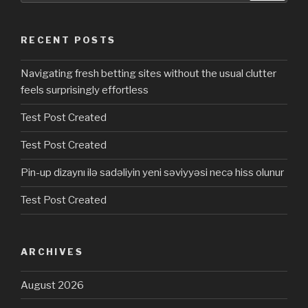
RECENT POSTS
Navigating fresh betting sites without the usual clutter
feels surprisingly effortless
Test Post Created
Test Post Created
Pin-up dizaynı ilə sadəliyin yeni səviyyəsi necə hiss olunur
Test Post Created
ARCHIVES
August 2026