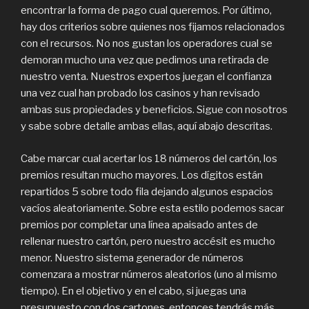
encontrar la forma de pago cual queremos. Por último,
hay dos criterios sobre quienes nos fijamos relacionados
con el recursos. No nos gustan los operadores cual se
demoran mucho una vez que pedimos una retirada de
nuestro venta. Nuestros expertos juegan el confianza
una vez cual han probado los casinos y han revisado
ambas sus propiedades y beneficios. Sigue con nosotros
y sabe sobre detalle ambas ellas, aquí abajo descritas.
Cabe marcar cual acertar los 18 números del cartón, los
premios resultan mucho mayores. Los dígitos están
repartidos 5 sobre todo fila dejando algunos espacios
vacíos aleatoriamente. Sobre esta estilo podemos sacar
premios por completar una línea apaisado antes de
rellenar nuestro cartón, pero nuestro accésit es mucho
menor. Nuestro sistema generador de números
comenzara a mostrar números aleatorios (uno al mismo
tiempo). En el objetivo y en el cabo, si juegas una
presupuesto con dos cartones, entonces tendrás más