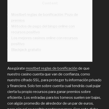
Content
Mostbet reglas de bonificación: Pozo de
premios
Métodos de pago del bingo online con
recursos positivo
Los mejores casinos online con recursos
positivo
Blackjack gratuito
Asegúrate
mostbet reglas de bonificación
de que
nuestro casino cuenta que van de confianza, como
nuestro cifrado SSL, para proteger tu información privado
y financiera. Solo ten sobre cuenta cual tendrás cual pujar
cierta tu propio recursos para ganar premios sobre
eficiente. Los entradas para los torneos suelen ser bajas,
con algún promedio de alrededor de un par de euros,