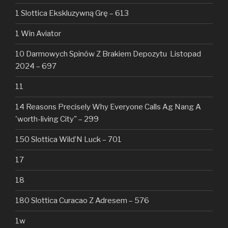
1 Slottica Ekskluzywną Grę – 613
1 Win Aviator
10 Darmowych Spinów Z Brakiem Depozytu ️ Listopad
2024 – 697
11
14 Reasons Precisely Why Everyone Calls Ag Nang A
'worth-living City" – 299
150 Slottica Wild’N Luck – 701
17
18
180 Slottica Curacao Z Adresem – 576
1w