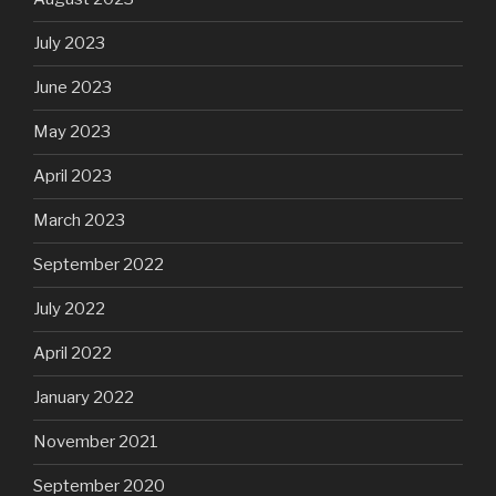
July 2023
June 2023
May 2023
April 2023
March 2023
September 2022
July 2022
April 2022
January 2022
November 2021
September 2020