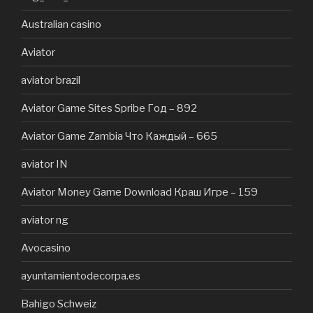
Australian casino
Aviator
aviator brazil
Aviator Game Sites Spribe Год – 892
Aviator Game Zambia Что Каждый – 665
aviator IN
Aviator Money Game Download Краш Игре – 159
aviator ng
Avocasino
ayuntamientodecorpa.es
Bahigo Schweiz