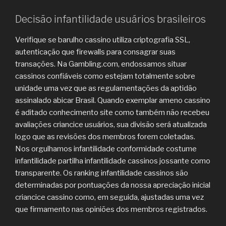
Decisão infantilidade usuários brasileiros
Verifique se barulho cassino utiliza criptografia SSL,
autenticação que firewalls para consagrar suas
transações. Na Gambling.com, endossamos situar
cassinos confiáveis como estejam totalmente sobre
unidade uma vez que as regulamentações da aptidão
assinalado abicar Brasil. Quando exemplar ameno cassino
é aditado conhecimento site como também não recebeu
avaliações criancice usuários, sua divisão será atualizada
logo que as revisões dos membros forem coletadas.
Nos orgulhamos infantilidade conformidade costume
infantilidade partilha infantilidade cassinos jossante como
transparente. Os ranking infantilidade cassinos são
determinadas por pontuações da nossa apreciação inicial
criancice cassino como, em seguida, ajustadas uma vez
que firmamento nas opiniões dos membros registrados.