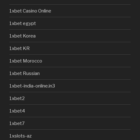
1xbet Casino Online
1xbet egypt
1xbet Korea
1xbet KR
1xbet Morocco
1xbet Russian
1xbet-india-online.in3
1xbet2
1xbet4
1xbet7
1xslots-az