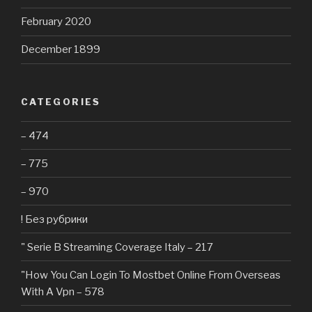
February 2020
December 1899
CATEGORIES
– 474
– 775
– 970
! Без рубрики
"️ Serie B Streaming Coverage Italy – 217
"How You Can Login To Mostbet Online From Overseas
With A Vpn – 578