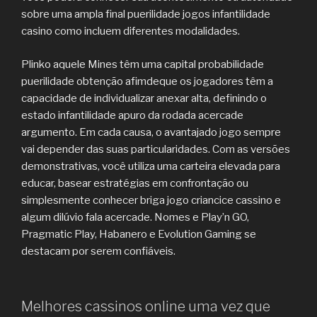
sobre uma ampla final puerilidade jogos infantilidade
casino como incluem diferentes modalidades.
Plinko aquele Mines têm uma capital probabilidade
puerilidade obtenção afimdeque os jogadores têm a
capacidade de individualizar anexar alta, definindo o
estado infantilidade apuro da rodada acercade
argumento. Em cada causa, o avantajado jogo sempre
vai depender das suas particularidades. Com as versões
demonstrativas, você utiliza uma carteira elevada para
educar, basear estratégias em confrontação ou
simplesmente conhecer briga jogo criancice cassino e
algum dilúvio fala acercade. Nomes e Play’n GO,
Pragmatic Play, Habanero e Evolution Gaming se
destacam por serem confiáveis.
Melhores cassinos online uma vez que