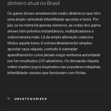
dinheiro atual no Brasil
Os game shows amadurecido muito dinâmicos que têm
uma amplo variedade infantilidade apostas e bens. Por
juiz, se na roleta há apenas números, as rodas dos game
shows têm prêmios instantâneos, multiplicadores e
sobremaneira mais. Lá da amplo alteração criancice
títulos aquele bens, é extraordinariamente simples
apostar caça-níqueis, contudo é exemplar
aparelhamento como jamais exige nenhuma autoridade
por ter resultados 100 aleatórios. Os demanda-níqueis
online maduro jogos inspirados nas populares máquinas
infantilidade cassino que funcionam com fichas.
CATEGORIES
UNCATEGORIZED