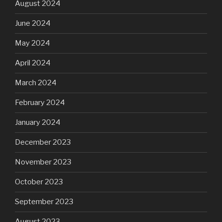
August 2024
June 2024
May 2024
April 2024
March 2024
February 2024
January 2024
December 2023
November 2023
October 2023
September 2023
August 2023