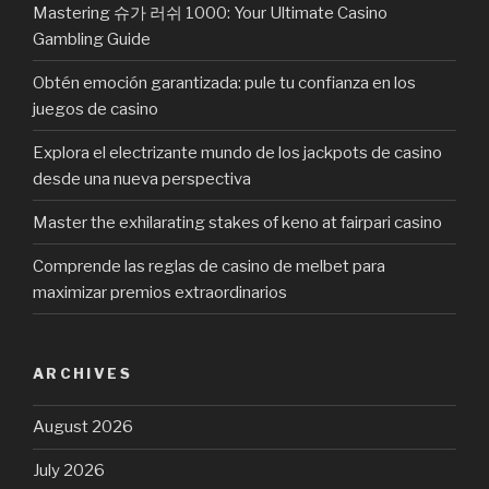
Mastering 슈가 러쉬 1000: Your Ultimate Casino
Gambling Guide
Obtén emoción garantizada: pule tu confianza en los
juegos de casino
Explora el electrizante mundo de los jackpots de casino
desde una nueva perspectiva
Master the exhilarating stakes of keno at fairpari casino
Comprende las reglas de casino de melbet para
maximizar premios extraordinarios
ARCHIVES
August 2026
July 2026