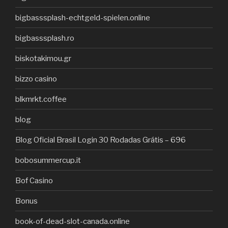
bigbasssplash-echtgeld-spielen.online
bigbasssplash.ro
biskotakimou.gr
bizzo casino
blkmrkt.coffee
blog
Blog Oficial Brasil Login 30 Rodadas Grátis – 696
bobosummercup.it
Bof Casino
Bonus
book-of-dead-slot-canada.online