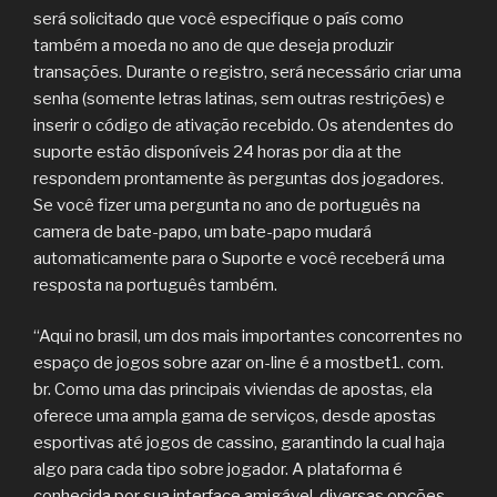
será solicitado que você especifique o país como
também a moeda no ano de que deseja produzir
transações. Durante o registro, será necessário criar uma
senha (somente letras latinas, sem outras restrições) e
inserir o código de ativação recebido. Os atendentes do
suporte estão disponíveis 24 horas por dia at the
respondem prontamente às perguntas dos jogadores.
Se você fizer uma pergunta no ano de português na
camera de bate-papo, um bate-papo mudará
automaticamente para o Suporte e você receberá uma
resposta na português também.
“Aqui no brasil, um dos mais importantes concorrentes no
espaço de jogos sobre azar on-line é a mostbet1. com.
br. Como uma das principais viviendas de apostas, ela
oferece uma ampla gama de serviços, desde apostas
esportivas até jogos de cassino, garantindo la cual haja
algo para cada tipo sobre jogador. A plataforma é
conhecida por sua interface amigável, diversas opções