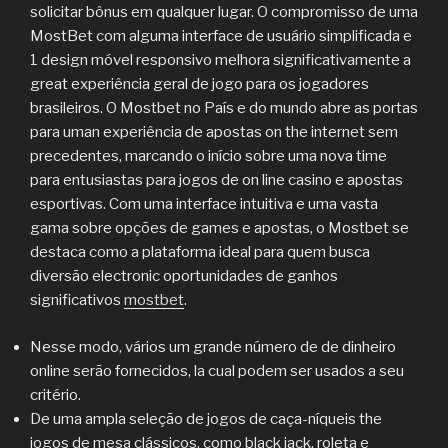
solicitar bônus em qualquer lugar. O compromisso de uma
MostBet com alguma interface de usuário simplificada e
1 design móvel responsivo melhora significativamente a
great experiência geral de jogo para os jogadores
brasileiros. O Mostbet no País e do mundo abre as portas
para uman experiência de apostas on the internet sem
precedentes, marcando o início sobre uma nova time
para entusiastas para jogos de on line casino e apostas
esportivas. Com uma interface intuitiva e uma vasta
gama sobre opções de games e apostas, o Mostbet se
destaca como a plataforma ideal para quem busca
diversão electronic oportunidades de ganhos
significativos
mostbet
.
Nesse modo, vários um grande número de de dinheiro
online serão fornecidos, la cual podem ser usados a seu
critério.
De uma ampla seleção de jogos de caça-níqueis the
jogos de mesa clássicos, como black jack, roleta e