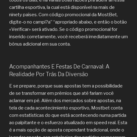
cartilha esportiva, la cual está disponível na mais de
ninety países. Com código promocional da MostBet,
digite-o no campi?a” “apropriado abaixo, e então o botão
«Verificar» será ativado. Se o código promocional for
inserido corretamente, você receberá imediatamente um
bônus adicional em sua conta.
Acompanhantes E Festas De Carnaval: A
Realidade Por Trás Da Diversão
E se prepare, porque suas apostas tem a possibilidade
de se transformar em prêmios que até fariam você
aclamar em pé. Além dos mercados sobre apostas, na
tela de cada acontecimiento esportivo, Mostbet conta
com estatísticas do que está acontecendo numa partida
ao palpitante e o esfuerzo atualizado em speed real. Esta
é a mais opção de aposta cependant tradicional, onde o