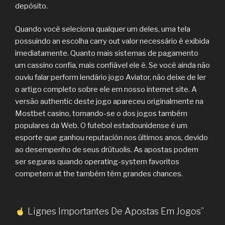
depósito.
Quando você seleciona qualquer um deles, uma tela
possuindo an escolha carry out valor necessário é exibida
imediatamente. Quanto mais sistemas de pagamento
um cassino confia, mais confiável ele é. Se você ainda não
ouviu falar perform lendário jogo Aviator, não deixe de ler
o artigo completo sobre ele em nosso internet site. A
versão authentic deste jogo apareceu originalmente na
Mostbet casino, tornando-se o dos jogos também
populares da Web. O futebol estadounidense é um
esporte que ganhou reputación nos últimos anos, devido
ao desempenho de seus drūtuolis. As apostas podem
ser seguras quando operating-system favoritos
competem at the também têm grandes chances.
Lignes Importantes De Apostas Em Jogos”