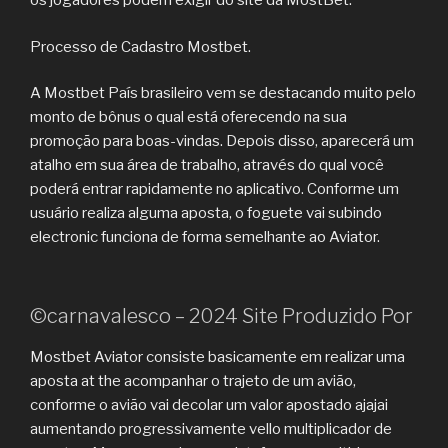
os jogadores podem exigir do site da MostBet.
Processo de Cadastro Mostbet.
A Mostbet País brasileiro vem se destacando muito pelo
monto de bônus o qual está oferecendo na sua
promoção para boas-vindas. Depois disso, aparecerá um
atalho em sua área de trabalho, através do qual você
poderá entrar rapidamente no aplicativo. Conforme um
usuário realiza alguma aposta, o foguete vai subindo
electronic funciona de forma semelhante ao Aviator.
©carnavalesco – 2024 Site Produzido Por
Mostbet Aviator consiste basicamente em realizar uma
aposta at the acompanhar o trajeto de um avião,
conforme o avião vai decolar um valor apostado ajajai
aumentando progressivamente vello multiplicador de