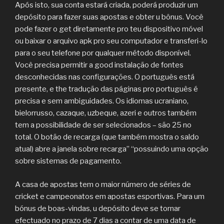
Após isto, sua conta estará criada, poderá produzir um
depósito para fazer suas apostas e obter u bônus. Você
pode fazer o get diretamente pro teu dispositivo móvel
ou baixar o arquivo apk pro seu computador e transferi-lo
para o seu telefone por qualquer método disponível.
Você precisa permitir a good instalação de fontes
desconhecidas nas configurações. O português está
presente, e the tradução das páginas pro português é
precisa e sem ambiguidades. Os idiomas ucraniano,
bielorrusso, cazaque, uzbeque, azeri e outros também
tem a possibilidade de ser selecionados – são 25 no
total. O botão de recarga (que também mostra o saldo
atual) abre a janela sobre recarga” “possuindo uma opção
sobre sistemas de pagamento.
A casa de apostas tem o maior número de séries de
cricket e campeonatos em apostas esportivas. Para um
bónus de boas-vindas, u depósito deve se tornar
efectuado no prazo de 7 dias a contar de uma data de