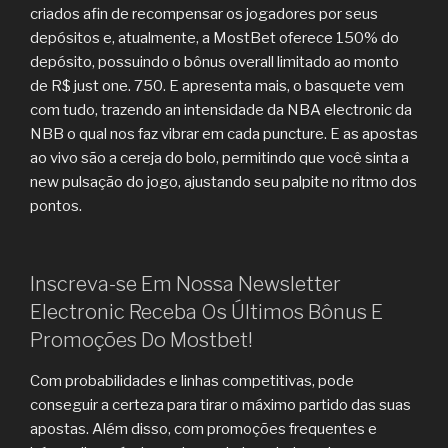
criados afin de recompensar os jogadores por seus
depósitos e, atualmente, a MostBet oferece 150% do
depósito, possuindo o bônus overall limitado ao monto
de R$ just one. 750. E apresenta mais, o basquete vem
com tudo, trazendo an intensidade da NBA electronic da
NBB o qual nos faz vibrar em cada puncture. E as apostas
ao vivo são a cereja do bolo, permitindo que você sinta a
new pulsação do jogo, ajustando seu palpite no ritmo dos
pontos.
Inscreva-se Em Nossa Newsletter
Electronic Receba Os Últimos Bônus E
Promoções Do Mostbet!
Com probabilidades e linhas competitivas, pode
conseguir a certeza para tirar o máximo partido das suas
apostas. Além disso, com promoções frequentes e