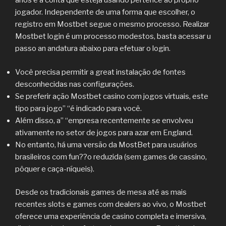
anos e a conta que esteja usando pertence ao próprio
jogador. Independente de uma forma que escolher, o
registro em Mostbet segue o mesmo processo. Realizar
Mostbet login é um processo modestos, basta acessar u
passo an andatura abaixo para efetuar o login.
Você precisa permitir a great instalação de fontes
desconhecidas nas configurações.
Se preferir ação Mostbet casino com jogos virtuais, este
tipo para jogo” “é indicado para você.
Além disso, a” “empresa recentemente se envolveu
ativamente no setor de jogos para azar em England.
No entanto, há uma versão da MostBet para usuários
brasileiros com fun??o reduzida (sem games de cassino,
pôquer e caça-níqueis).
Desde os tradicionais games de mesa até as mais
recentes slots e games com dealers ao vivo, o Mostbet
oferece uma experiência de casino completa e imersiva,