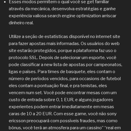
Esses modos permitem o qual você se get familiar
através da mecânica, desenvolva estratégias e ganhe
experiência valiosa search engine optimization arriscar
dinheiro real.
Utilize a seção de estatísticas disponível no internet site
para fazer apostas mais informadas. Os usuários do web
site estarão protegidos, porque a plataforma faz uso o
protocolo SSL. Depois de selecionar um esporte, você
pode classificar a new lista de apostas por campeonatos,
ligas e países. Para times de basquete, eles contam o
número de períodos vencidos, para occasions de futebol
eles contam a pontuação final, e pra tenistas, eles
vencem num set. Você pode encontrar mesas com um
custo de entrada sobre 0, 1 EUR, e alguns jogadores
experientes podem entrar imediatamente em mesas
caras de 10 a 20 EUR. Com esse game, você não sony
ericsson preocupará com possíveis fraudes, mas como
bônus, você terá an atmosfera para um cassino” “real em