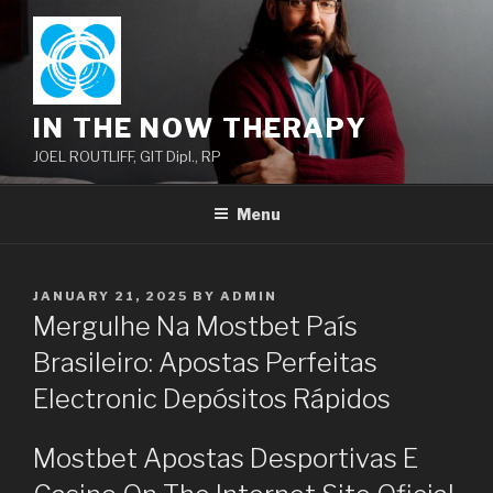
Skip
to
content
IN THE NOW THERAPY
JOEL ROUTLIFF, GIT Dipl., RP
Menu
POSTED
JANUARY 21, 2025
BY
ADMIN
ON
Mergulhe Na Mostbet País
Brasileiro: Apostas Perfeitas
Electronic Depósitos Rápidos
Mostbet Apostas Desportivas E