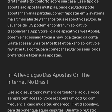
diretamente do conforto sobre sua casa. Esse tipo de
aposta são apostas múltiplas, onde o jogador pode
apostar na várias partidas, como” “apostar em 2 systems
mais times afin de ganhar os teus respectivos jogos. Já
usuários de iOS podem encontrar um aplicativo
disponível na App Store (loja de aplicativos weil Apple),
porém é necessário trocar a new localização da conta.
Basta acessar um site Mostbet et baixar o aplicativo e
registrar tua conta, para começar a jogar os seus jogos
preferidos e fazer suas apostas.
In: A Revolução Das Apostas On The
Internet No Brasil
Use só o seu próprio número de telefone, ao qual você
sempre tem acesso. Você receberá um código com
frequência, caso mude teu endereço IP et dispositivo,
para disponer quaisquer disputas. Durante o registro,