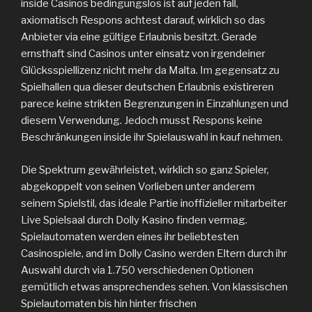
inside Casinos bedingungslos ist auf jeden fall,
axiomatisch Respons achtest darauf, wirklich so das
Anbieter via eine gültige Erlaubnis besitzt. Gerade
ernsthaft sind Casinos unter einsatz von irgendeiner
Glücksspiellizenz nicht mehr da Malta. Im gegensatz zu
Spielhallen qua dieser deutschen Erlaubnis existireren
parece keine strikten Begrenzungen in Einzahlungen und
diesem Verwendung. Jedoch musst Respons keine
Beschränkungen inside ihr Spielauswahl in kauf nehmen.
Die Spektrum gewährleistet, wirklich so ganz Spieler,
abgekoppelt von seinen Vorlieben unter anderem
seinem Spielstil, das ideale Partie inoffizieller mitarbeiter
Live Spielsaal durch Dolly Kasino finden vermag.
Spielautomaten werden eines ihr beliebtesten
Casinospiele, and im Dolly Casino werden Eltern durch ihr
Auswahl durch via 1.750 verschiedenen Optionen
gemütlich etwas ansprechendes sehen. Von klassischen
Spielautomaten bis hin hinter frischen