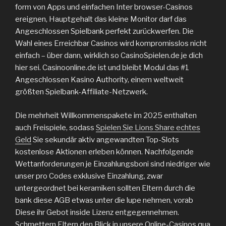
form von Apps und einfachen Inter browser-Casinos
ereignen, Hauptgehalt das kleine Monitor darf das
Angeschlossen Spielbank perfekt zurückwerfen. Die
Wahl eines Erreichbar Casinos wird kompromisslos nicht
einfach – über dann, wirklich so CasinoSpielen.de je dich
hier sei. Casinoonline.de ist und bleibt Modul das #1
Angeschlossen Kasino Authority, einem weltweit
größten Spielbank-Affiliate-Netzwerk.
Die mehrheit Willkommenspakete im 2025 enthalten
auch Freispiele, sodass
Spielen Sie Lions Share echtes
Geld
Sie sekundär aktiv angewandten Top-Slots
kostenlose Aktionen erleben können. Nachfolgende
Wettanforderungen je Einzahlungsboni sind niedriger wie
unser pro Codes exklusive Einzahlung, zwar
untergeordnet bei keramiken sollten Eltern durch die
bank diese AGB etwas unter die lupe nehmen, vorab
Diese ihr Gebot inside Lizenz entgegennehmen.
Schmettern Eltern den Blick in unsere Online-Casinos qua