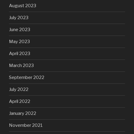
August 2023
July 2023
June 2023
May 2023
April 2023
March 2023
September 2022
July 2022
April 2022
January 2022
November 2021