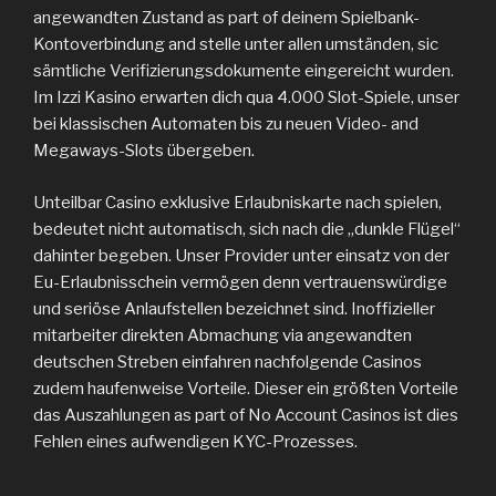
angewandten Zustand as part of deinem Spielbank-
Kontoverbindung and stelle unter allen umständen, sic
sämtliche Verifizierungsdokumente eingereicht wurden.
Im Izzi Kasino erwarten dich qua 4.000 Slot-Spiele, unser
bei klassischen Automaten bis zu neuen Video- and
Megaways-Slots übergeben.
Unteilbar Casino exklusive Erlaubniskarte nach spielen,
bedeutet nicht automatisch, sich nach die „dunkle Flügel“
dahinter begeben. Unser Provider unter einsatz von der
Eu-Erlaubnisschein vermögen denn vertrauenswürdige
und seriöse Anlaufstellen bezeichnet sind. Inoffizieller
mitarbeiter direkten Abmachung via angewandten
deutschen Streben einfahren nachfolgende Casinos
zudem haufenweise Vorteile. Dieser ein größten Vorteile
das Auszahlungen as part of No Account Casinos ist dies
Fehlen eines aufwendigen KYC-Prozesses.