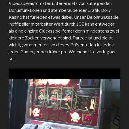
Videospielautomaten unter einsatz von aufregenden
Bonusfunktionen und atemberaubender Grafik, Dolly
Kasino hat für jeden etwas dabei. Unser Belohnungsspiel
inoffizieller mitarbeiter Wert durch 10€ kann entweder
als eine einzige Glücksspiel ferner denn mindestens zwei
kleinere Zocken verwendet sind. Parece ist und bleibt
wichtig zu anmerken, so dieses Präsentation für jedes
jeden Gamer jedoch früher pro Wochenmitte verfügbar
sei.