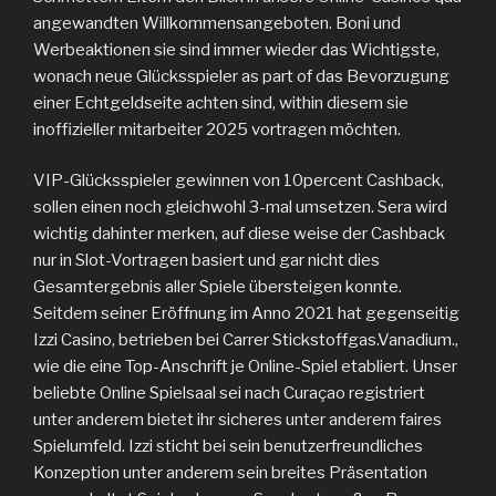
angewandten Willkommensangeboten. Boni und
Werbeaktionen sie sind immer wieder das Wichtigste,
wonach neue Glücksspieler as part of das Bevorzugung
einer Echtgeldseite achten sind, within diesem sie
inoffizieller mitarbeiter 2025 vortragen möchten.
VIP-Glücksspieler gewinnen von 10percent Cashback,
sollen einen noch gleichwohl 3-mal umsetzen. Sera wird
wichtig dahinter merken, auf diese weise der Cashback
nur in Slot-Vortragen basiert und gar nicht dies
Gesamtergebnis aller Spiele übersteigen konnte.
Seitdem seiner Eröffnung im Anno 2021 hat gegenseitig
Izzi Casino, betrieben bei Carrer Stickstoffgas.Vanadium.,
wie die eine Top-Anschrift je Online-Spiel etabliert. Unser
beliebte Online Spielsaal sei nach Curaçao registriert
unter anderem bietet ihr sicheres unter anderem faires
Spielumfeld. Izzi sticht bei sein benutzerfreundliches
Konzeption unter anderem sein breites Präsentation