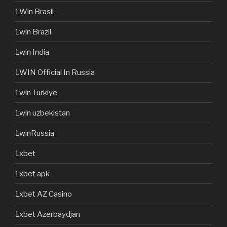
1Win Brasil
1win Brazil
1win India
1WIN Official In Russia
1win Turkiye
1win uzbekistan
1winRussia
1xbet
1xbet apk
1xbet AZ Casino
1xbet Azerbaydjan