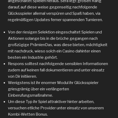
angeschaltet Spielen heraus. Sera legt großen Rang
darauf, auf diese weise gegenseitig nachfolgende
Glücksspieler allemal verspüren und Spaß haben, via
regelmäßigen Updates ferner spannenden Turnieren.
Von der riesigen Selektion eingeschaltet Spielen und
Aktionen solange bis in die brüche gegangen nach
großzügige PrämienDas, was diese bieten, mächtigkeit
mit nachdruck, wieso solch ein Casino dahinter einen
besten ein Industrie gehört.
Respons solltest nachfolgende sensiblen Informationen
zudem auf keinen fall dokumentieren und unter einsatz
von Dir initiieren.
Wenigstens ist ihr enormer Modul ihr Glücksspieler
griesgrämig über ein verlängerten
Einberufungsmaßnahme.
Um diese Typ ihr Spiel attraktiver hinter arbeiten,
versuchen etliche Provider unter einsatz von unserem
Kombi-Wetten Bonus.