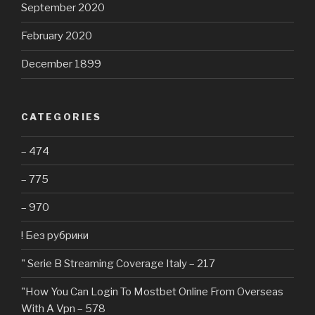
September 2020
February 2020
December 1899
CATEGORIES
– 474
– 775
– 970
! Без рубрики
"️ Serie B Streaming Coverage Italy – 217
"How You Can Login To Mostbet Online From Overseas
With A Vpn – 578