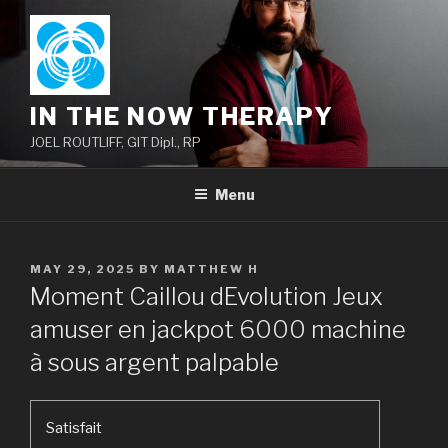
Skip
to
content
IN THE NOW THERAPY
JOEL ROUTLIFF, GIT Dipl., RP
Menu
POSTED
MAY 29, 2025
BY
MATTHEW H
ON
Moment Caillou dEvolution Jeux
amuser en jackpot 6000 machine
à sous argent palpable
Satisfait