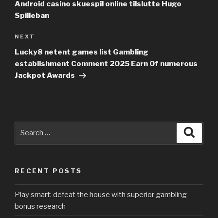
Android casino skuespil online tilslutte Hugo
Spilleban
NEXT
Next
Post
Lucky8 netent games list Gambling
establishment Comment 2025 Earn Of numerous
Jackpot Awards
Search
Searc
for:
RECENT POSTS
Play smart: defeat the house with superior gambling
bonus research