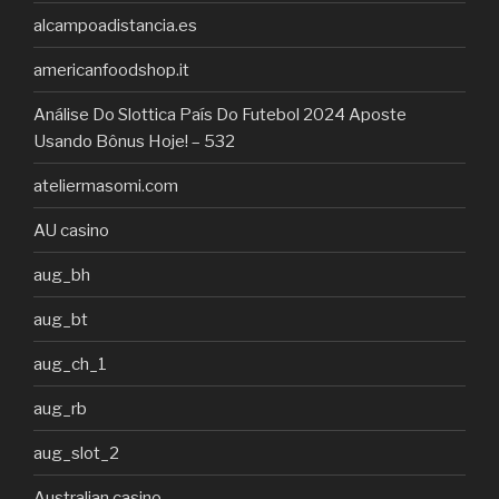
alcampoadistancia.es
americanfoodshop.it
Análise Do Slottica País Do Futebol 2024 Aposte
Usando Bônus Hoje! – 532
ateliermasomi.com
AU casino
aug_bh
aug_bt
aug_ch_1
aug_rb
aug_slot_2
Australian casino