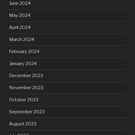
June 2024
May 2024
April 2024
March 2024
February 2024
January 2024
December 2023
November 2023
October 2023
September 2023
August 2023