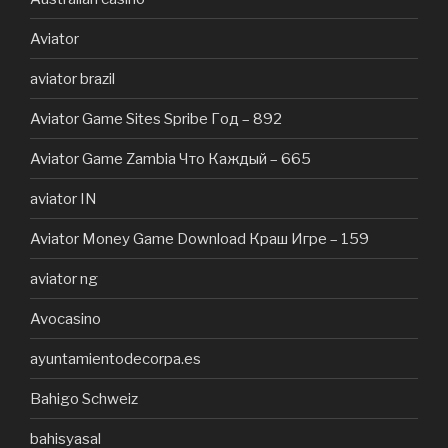
Aviator
aviator brazil
Aviator Game Sites Spribe Год – 892
Aviator Game Zambia Что Каждый – 665
aviator IN
Aviator Money Game Download Краш Игре – 159
aviator ng
Avocasino
ayuntamientodecorpa.es
Bahigo Schweiz
bahisyasal