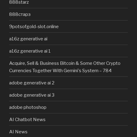
888starz
888старз
9potsofgold-slot.online
a16z generative ai
a16z generative ai 1
Acquire, Sell & Business Bitcoin & Some Other Crypto
Currencies Together With Gemini's System – 784
adobe generative ai 2
adobe generative ai 3
adobe photoshop
AI Chatbot News
AI News