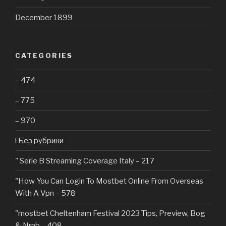
December 1899
CATEGORIES
– 474
– 775
– 970
! Без рубрики
"️ Serie B Streaming Coverage Italy – 217
"How You Can Login To Mostbet Online From Overseas
With A Vpn – 578
"mostbet Cheltenham Festival 2023 Tips, Preview, Bog
& Nrnb – 408