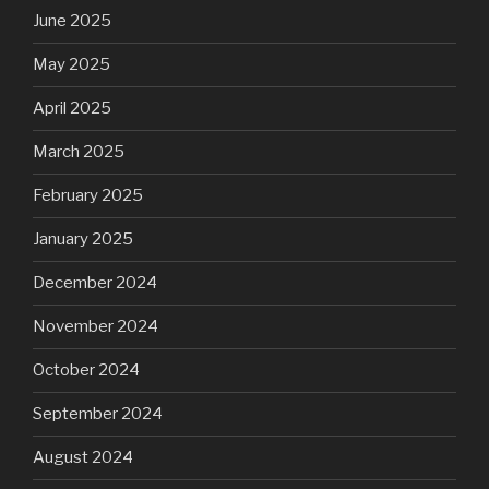
June 2025
May 2025
April 2025
March 2025
February 2025
January 2025
December 2024
November 2024
October 2024
September 2024
August 2024