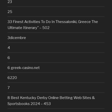
23
25
33 Finest Activities To Do In Thessaloniki, Greece The
Ultimate Itinerary" – 502
3dicembre
4
6
6 greek-casino.net
6220
7
8 Best Kentucky Derby Online Betting Web Sites &
Sportsbooks 2024 – 453