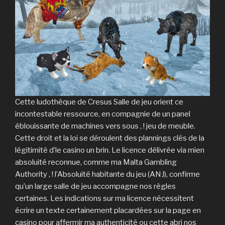
Cette ludothèque de Cresus Salle de jeu orient ce
incontestable ressource, en compagnie de un panel
éblouissante de machines vers sous , ! jeu de meuble.
Cette droit et la loi se déroulent des plannings clés de la
légitimité d’le casino un brin. Le licence délivrée via mien
absoluité reconnue, comme ma Malta Gambling
Authority , ! l’Absoluité habitante du jeu (ANJ), confirme
qu’un large salle de jeu accompagne nos règles
certaines. Les indications sur ma licence nécessitent
écrire un texte certainement placardées sur la page en
casino pour affermir ma authenticité ou cette abri nos