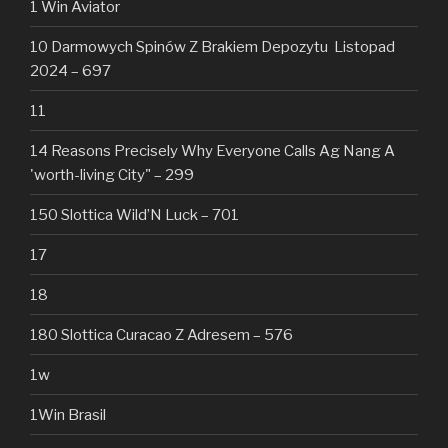
1 Win Aviator
10 Darmowych Spinów Z Brakiem Depozytu ️ Listopad
2024 – 697
11
14 Reasons Precisely Why Everyone Calls Ag Nang A
'worth-living City" – 299
150 Slottica Wild’N Luck – 701
17
18
180 Slottica Curacao Z Adresem – 576
1w
1Win Brasil