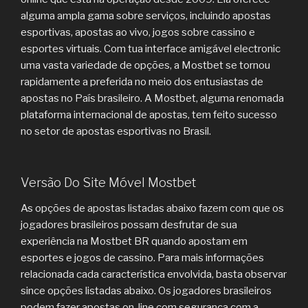
alguma ampla gama sobre serviços, incluindo apostas
esportivas, apostas ao vivo, jogos sobre cassino e
esportes virtuais. Com tua interface amigável electronic
uma vasta variedade de opções, a Mostbet se tornou
rapidamente a preferida no meio dos entusiastas de
apostas no País brasileiro. A Mostbet, alguma renomada
plataforma internacional de apostas, tem feito sucesso
no setor de apostas esportivas no Brasil.
Versão Do Site Móvel Mostbet
As opções de apostas listadas abaixo fazem com que os
jogadores brasileiros possam desfrutar de sua
experiência na Mostbet BR quando apostam em
esportes e jogos de cassino. Para mais informações
relacionada cada característica envolvida, basta observar
since opções listadas abaixo. Os jogadores brasileiros
podem fazer apostas on-line com segurança com a