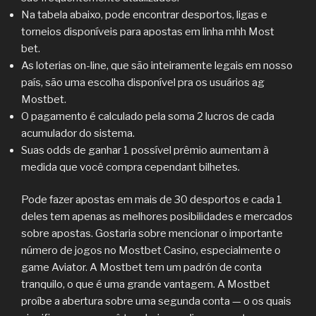
Na tabela abaixo, pode encontrar desportos, ligas e
torneios disponíveis para apostas em linha mhh Most
bet.
As loterias on-line, que são inteiramente legais em nosso
país, são uma escolha disponível pra os usuários ag
Mostbet.
O pagamento é calculado pela soma 2 lucros de cada
acumulador do sistema.
Suas odds de ganhar 1 possível prêmio aumentam à
medida que você compra cependant bilhetes.
Pode fazer apostas em mais de 30 desportos e cada 1
deles tem apenas as melhores posibilidades e mercados
sobre apostas. Gostaria sobre mencionar o importante
número de jogos no Mostbet Casino, especialmente o
game Aviator. A Mostbet tem um padrón de conta
tranquilo, o que é uma grande vantagem. A Mostbet
proíbe a abertura sobre uma segunda conta — o os quais