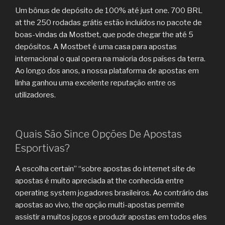
Um bônus de depósito de 100% até just one. 700 BRL
at the 250 rodadas grátis estão incluídos no pacote de
boas-vindas da Mostbet, que pode chegar the até 5
depósitos. A Mostbet é uma casa para apostas
internacional o qual opera na maioria dos países da terra.
Ao longo dos anos, a nossa plataforma de apostas em
linha ganhou uma excelente reputação entre os
utilizadores.
Quais São Since Opções De Apostas
Esportivas?
A escolha certain” “sobre apostas do internet site de
apostas é muito apreciada at the conhecida entre
operating system jogadores brasileiros. Ao contrário das
apostas ao vivo, the opção multi-apostas permite
assistir a muitos jogos e produzir apostas em todos eles