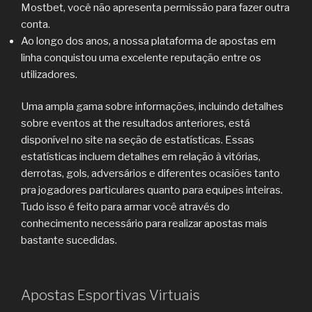
Mostbet, você não apresenta permissão para fazer outra
conta.
Ao longo dos anos, a nossa plataforma de apostas em
linha conquistou uma excelente reputação entre os
utilizadores.
Uma ampla gama sobre informações, incluindo detalhes
sobre eventos at the resultados anteriores, está
disponível no site na seção de estatísticas. Essas
estatísticas incluem detalhes em relação à vitórias,
derrotas, gols, adversários e diferentes ocasiões tanto
pra jogadores particulares quanto para equipes inteiras.
Tudo isso é feito para armar você através do
conhecimento necessário para realizar apostas mais
bastante sucedidas.
Apostas Esportivas Virtuais