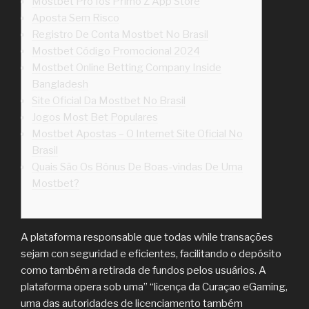
Mostbet Pro Ios Přímo Z App Store
Aposta Sem Risco
Registro De Conta Mostbet No Brasil
Mostbet Código Promocional 2024
Mostbet Online Betting Company Inside
Bangladesh
Site Oficial Da Mostbet No Brasil
Jogos Most Bet Populares
Mostbet Apostas – O Internet Site Oficial No
Brasil
Quais São Os Bônus De Boas-vindas De Uma
Mostbet?
A plataforma responsable que todas while transações
sejam con seguridad e eficientes, facilitando o depósito
como também a retirada de fundos pelos usuários. A
plataforma opera sob uma” “licença da Curaçao eGaming,
uma das autoridades de licenciamento também