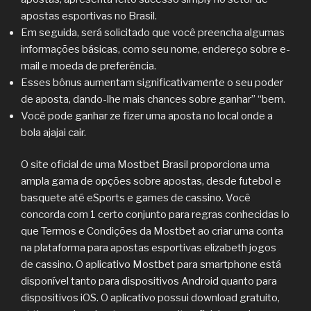
apostas esportivas no Brasil.
Em seguida, será solicitado que você preencha algumas
informações básicas, como seu nome, endereço sobre e-
mail e moeda de preferência.
Esses bônus aumentam significativamente o seu poder
de aposta, dando-lhe mais chances sobre ganhar” “bem.
Você pode ganhar ze fizer uma aposta no local onde a
bola ajajai cair.
O site oficial de uma Mostbet Brasil proporciona uma
ampla gama de opções sobre apostas, desde futebol e
basquete até eSports e games de cassino. Você
concorda com 1 certo conjunto para regras conhecidas lo
que Termos e Condições da Mostbet ao criar uma conta
na plataforma para apostas esportivas elizabeth jogos
de cassino. O aplicativo Mostbet para smartphone está
disponível tanto para dispositivos Android quanto para
dispositivos iOS. O aplicativo possui download gratuito,