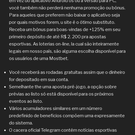
em vez do aplicativo Android os ou a versão para PC,
você também não perderá nenhuma promoção ou bônus.
Para aqueles que preferem não baixar o aplicativo seja
por quais motivos forem, u site é o ótimo substituto.
Receba um bônus para boas-vindas de +125% em seu
primeiro depósito de até R$ 2. 200 pra apostas
esportivas. As loterias on-line, la cual são inteiramente
legais em nosso país, são alguma escolha disponível para
os usuários de uma Mostbet.
Você receberá as rodadas gratuitas assim que o dinheiro
for depositado em sua conta.
Semelhante the uma aposta pré-jogo, a opção sobre
prévias ao listo só está disponível para os próximos
eventos ao listo.
Vários acumuladores similares em um número
predefinido de beneficios compõem uma expresamente
do sistema.
O cacera oficial Telegram contém notícias esportivas