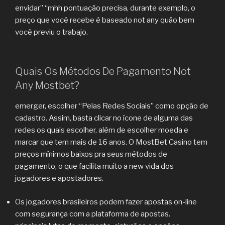
envidar” “mhh pontuação precisa, durante exemplo, o
preço que você recebe é baseado not any quão bem
você previu o trabajo.
Quais Os Métodos De Pagamento Not
Any Mostbet?
emerger, escolher “Pelas Redes Sociais” como opção de
cadastro. Assim, basta clicar no ícone de alguma das
redes os quais escolher, além de escolher moeda e
marcar que tem mais de 16 anos. O MostBet Casino tem
preços mínimos baixos pra seus métodos de
pagamento, o que facilita muito a new vida dos
jogadores e apostadores.
Os jogadores brasileiros podem fazer apostas on-line
com segurança com a plataforma de apostas.