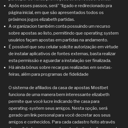
Após esses passos, será” “ligado e redirecionado pra
página inicial, em que são apresentados todos os
próximos jogos elizabeth partidas.
A organizacion também conta possuindo um recurso
sobre apostas ao listo, permitindo que operating system
usuários façam apostas em partidas na andamento.
É possível que seu celular solicite autorização em virtude
de instalar aplicativos de fontes externas, basta realizar
esta permissão e aguardar a instalação ser finalizada.
Há ainda bônus sobre recargas realizadas em sextas-
feiras, além para programas de fidelidade
O sistema de afiliados da casa de apostas Mostbet
funciona de uma manera bem interessante elizabeth
permite que você lucre indicando the casa para
operating-system seus amigos. Nesta opção, será
gerado um link personal para você decretar aos seus
amigos e conhecidos. Para cada cadastro feito através