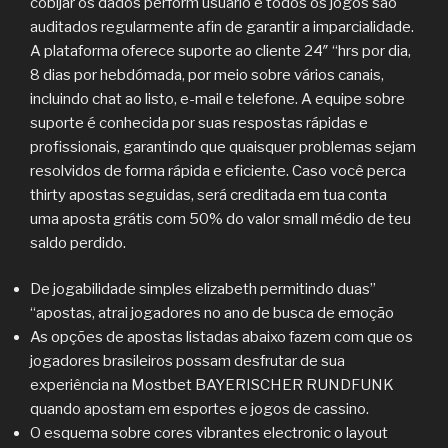
cobijar os dados perform usuário e todos os jogos são
auditados regularmente afin de garantir a imparcialidade.
A plataforma oferece suporte ao cliente 24″ “hrs por dia,
8 dias por hebdómada, por meio sobre vários canais,
incluindo chat ao listo, e-mail e telefone. A equipe sobre
suporte é conhecida por suas respostas rápidas e
profissionais, garantindo que quaisquer problemas sejam
resolvidos de forma rápida e eficiente. Caso você perca
thirty apostas seguidas, será creditada em tua conta
uma aposta grátis com 50% do valor small médio de teu
saldo perdido.
De jogabilidade simples elizabeth permitindo duas”
“apostas, atrai jogadores no ano de busca de emoção
As opções de apostas listadas abaixo fazem com que os
jogadores brasileiros possam desfrutar de sua
experiência na Mostbet BAYERISCHER RUNDFUNK
quando apostam em esportes e jogos de cassino.
O esquema sobre cores vibrantes electronic o layout