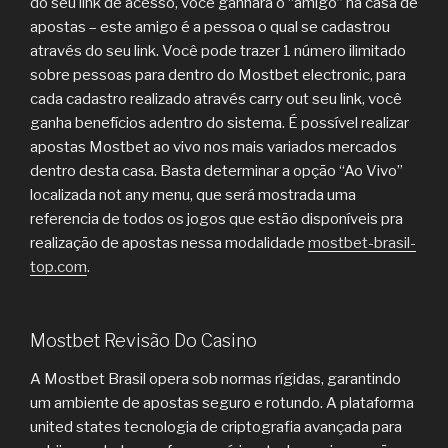
do seu link de acesso, você ganhará o “amigo” na casa de
apostas – este amigo é a pessoa o qual se cadastrou
através do seu link. Você pode trazer 1 número ilimitado
sobre pessoas para dentro do Mostbet electronic, para
cada cadastro realizado através carry out seu link, você
ganha benefícios adentro do sistema. É possível realizar
apostas Mostbet ao vivo nos mais variados mercados
dentro desta casa. Basta determinar a opção “Ao Vivo”
localizada not any menu, que será mostrada uma
referencia de todos os jogos que estão disponíveis pra
realização de apostas nessa modalidade
mostbet-brasil-
top.com
.
Mostbet Revisão Do Casino
A Mostbet Brasil opera sob normas rígidas, garantindo
um ambiente de apostas seguro e rotundo. A plataforma
united states tecnologia de criptografia avançada para