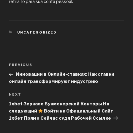
retirá-lo para sua conta pessoal.
CATEGORIES
UNCATEGORIZED
Post
PREVIOUS
Previous
navigation
Post
Инновации в Онлайн-ставках: Как ставки
онлайн трансформируют индустрию
NEXT
Next
Post
1xbet Зеркало Букмекерской Конторы На
следующий
Войти на Официальный Сайт
1хбет Прямо Сейчас судя Рабочей Ссылке