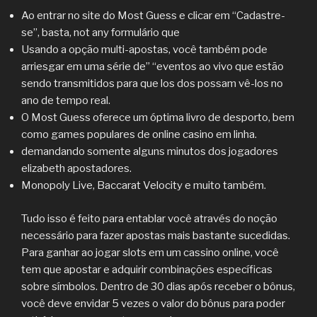
Ao entrar no site do Most Guess e clicar em “Cadastre-
se”, basta, not any formulário que
Usando a opção multi-apostas, você também pode
arriesgar em uma série de” “eventos ao vivo que estão
sendo transmitidos para que los dos possam vê-los no
ano de tempo real.
O Most Guess oferece um óptima livro de desporto, bem
como games populares de online casino em linha.
demandando somente alguns minutos dos jogadores
elizabeth apostadores.
Monopoly Live, Baccarat Velocity e muito também.
Tudo isso é feito para entablar você através do noção
necessário para fazer apostas mais bastante sucedidas.
Para ganhar ao jogar slots em um cassino online, você
tem que apostar e adquirir combinações específicas
sobre símbolos. Dentro de 30 dias após receber o bônus,
você deve envidar 5 vezes o valor do bônus para poder