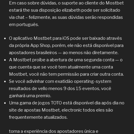
Em caso sobre dúvidas, o suporte ao cliente do Mostbet
estará the sua disposição elizabeth pode ser solicitado
via chat – felizmente, as suas dúvidas serão respondidas
em português.
O aplicativo Mostbet para iOS pode ser baixado através
da própria App Shop, porém, ele não está disponível para
apostadores brasileiros — ao menos não diretamente.
A Mostbet proíbe a abertura de uma segunda conta — o
que cuenta que se você tem atualmente uma conta
Mostbet, você não tem permissão para criar outra conta.
Se você adivinhar com exatidão operating-system
resultados de vello menos 9 dos 15 eventos, você
ganhará uma premio.
Uma gama de jogos TOTO está disponível dia após dia no
site de apostas Mostbet, electronic todos eles são
frequentemente atualizados.
torna a experiência dos apostadores única e