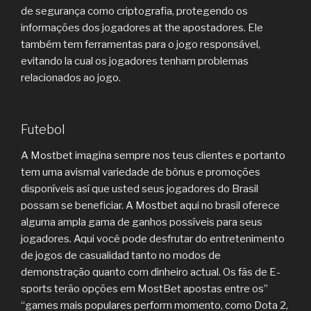
de segurança como criptografia, protegendo os
informações dos jogadores at the apostadores. Ele
também tem ferramentas para o jogo responsável,
evitando la cual os jogadores tenham problemas
relacionados ao jogo.
Futebol
A Mostbet imagina sempre nos teus clientes e portanto
tem uma avismal variedade de bônus e promoções
disponíveis así que usted seus jogadores do Brasil
possam se beneficiar. A Mostbet aqui no brasil oferece
alguma ampla gama de ganhos possíveis para seus
jogadores. Aqui você pode desfrutar do entretenimento
de jogos de casualidad tanto no modos de
demonstração quanto com dinheiro actual. Os fãs de E-
sports terão opções em MostBet apostas entre os”
“games mais populares perform momento, como Dota 2,