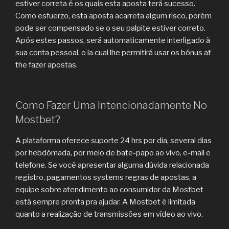
estiver correta é os quais esta aposta terá sucesso.
Como esfuerzo, esta aposta acarreta algum risco, porém
pode ser compensado se o seu palpite estiver correto.
Após estes passos, será automaticamente interligado à
sua conta pessoal, o la cual lhe permitirá usar os bónus at
the fazer apostas.
Como Fazer Uma Intencionadamente No
Mostbet?
A plataforma oferece suporte 24 hrs por dia, several dias
por hebdómada, por meio de bate-papo ao vivo, e-mail e
telefone. Se você apresentar alguma dúvida relacionada
registro, pagamentos systems regras de apostas, a
equipe sobre atendimento ao consumidor da Mostbet
está sempre pronta pra ajudar. A Mostbet é limitada
quanto a realização de transmissões em vídeo ao vivo.