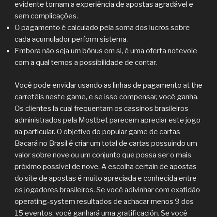
evidente tornam a experiência de apostas agradável e
sem complicações.
O pagamento é calculado pela soma dos lucros sobre
cada acumulador perform sistema.
Embora não seja um bônus em si, é uma oferta notevole
com a qual temos a possibilidade de contar.
Você pode envidar usando as linhas de pagamento at the
carretéis neste game, e se isso compensar, você ganha.
Os clientes la cual frequentam os cassinos brasileiros
administrados pela Mostbet parecem apreciar este jogo
na particular. O objetivo do popular game de cartas
Bacará no Brasil é criar um total de cartas possuindo um
valor sobre nove ou um conjunto que possa ser o mais
próximo possível de nove. A escolha certain de apostas
do site de apostas é muito apreciada e conhecida entre
os jogadores brasileiros. Se você adivinhar com exatidão
operating-system resultados de achacar menos 9 dos
15 eventos, você ganhará uma gratificación. Se você