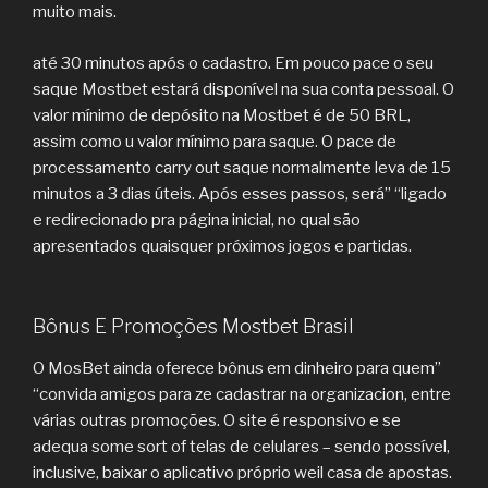
muito mais.
até 30 minutos após o cadastro. Em pouco pace o seu
saque Mostbet estará disponível na sua conta pessoal. O
valor mínimo de depósito na Mostbet é de 50 BRL,
assim como u valor mínimo para saque. O pace de
processamento carry out saque normalmente leva de 15
minutos a 3 dias úteis. Após esses passos, será” “ligado
e redirecionado pra página inicial, no qual são
apresentados quaisquer próximos jogos e partidas.
Bônus E Promoções Mostbet Brasil
O MosBet ainda oferece bônus em dinheiro para quem”
“convida amigos para ze cadastrar na organizacion, entre
várias outras promoções. O site é responsivo e se
adequa some sort of telas de celulares – sendo possível,
inclusive, baixar o aplicativo próprio weil casa de apostas.