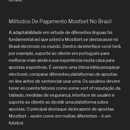
Métodos De Pagamento Mostbet No Brasil
A adaptabilidade em virtude de diferentes línguas foi
fundamental así que usted a Mostbet se destacasse no
Brasil electronic no mundo. Dentro da interface você terá,
por exemplo, suporte ao cliente em português para
melhorar mais ainda a sua experiência nesta casa para
apostas esportivas. É sempre uma ótima idéia pesquisar
electronic comparar diferentes plataformas de apostas
on-line antes de sentenciar usar uma. Os usuários devem
tener en cuenta fatores como some sort of reputação da
tablado, medidas de segurança, interface de usuário e
suporte ao cliente ao decidir uma plataforma sobre
apostas. O principal destaque da incapere de apostas
Mostbet – assim como em muitas diferentes – é um
futebol.