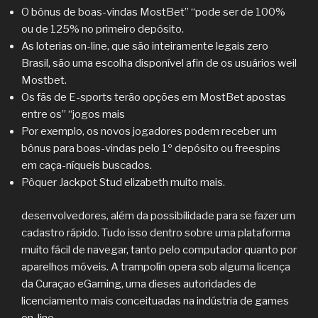
O bônus de boas-vindas MostBet” “pode ser de 100%
ou de 125% no primeiro depósito.
As loterias on-line, que são inteiramente legais zero
Brasil, são uma escolha disponível afin de os usuários weil
Mostbet.
Os fãs de E-sports terão opções em MostBet apostas
entre os” “jogos mais
Por exemplo, os novos jogadores podem receber um
bônus para boas-vindas pelo 1º depósito ou freespins
em caça-níqueis buscados.
Pôquer Jackpot Stud elizabeth muito mais.
desenvolvedores, além da possibilidade para se fazer um
cadastro rápido. Tudo isso dentro sobre uma plataforma
muito fácil de navegar, tanto pelo computador quanto por
aparelhos móveis. A trampolín opera sob alguma licença
da Curaçao eGaming, uma dieses autoridades de
licenciamento mais conceituadas na indústria de games
on-line.