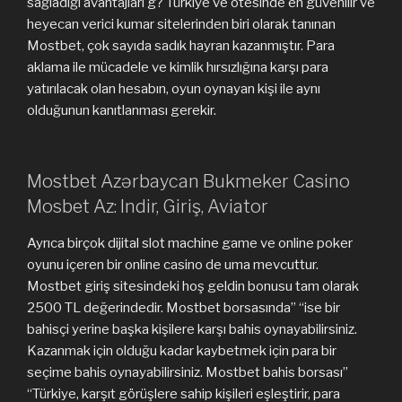
sağladığı avantajları g? Türkiye ve ötesinde en güvenilir ve
heyecan verici kumar sitelerinden biri olarak tanınan
Mostbet, çok sayıda sadık hayran kazanmıştır. Para
aklama ile mücadele ve kimlik hırsızlığına karşı para
yatırılacak olan hesabın, oyun oynayan kişi ile aynı
olduğunun kanıtlanması gerekir.
Mostbet Azərbaycan Bukmeker Casino
Мosbet Az: Indir, Giriş, Aviator
Ayrıca birçok dijital slot machine game ve online poker
oyunu içeren bir online casino de uma mevcuttur.
Mostbet giriş sitesindeki hoş geldin bonusu tam olarak
2500 TL değerindedir. Mostbet borsasında” “ise bir
bahisçi yerine başka kişilere karşı bahis oynayabilirsiniz.
Kazanmak için olduğu kadar kaybetmek için para bir
seçime bahis oynayabilirsiniz. Mostbet bahis borsası”
“Türkiye, karşıt görüşlere sahip kişileri eşleştirir, para