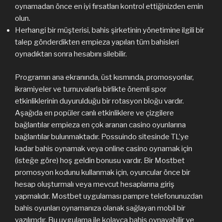
oynamadan önce en iyi fırsatları kontrol ettiğinizden emin
olun.
Herhangi bir müşterisi, bahis şirketinin yönetimine ilgili bir
talep gönderdikten empieza yapılan tüm bahisleri
oynadıktan sonra hesabını silebilir.
Programın ana ekranında, üst kısmında, promosyonlar,
ikramiyeler ve turnuvalarla birlikte önemli spor
etkinliklerinin duyurulduğu bir rotasyon bloğu vardır.
Aşağıda en popüler canlı etkinliklere ve çizgilere
bağlantılar empieza en çok aranan casino oyunlarına
bağlantılar bulunmaktadır. Possuindo sitesinde TL’ye
kadar bahis oynamak veya online casino oynamak için
(isteğe göre) hoş geldin bonusu vardır. Bir Mostbet
promosyon kodunu kullanmak için, oyuncular önce bir
hesap oluşturmalı veya mevcut hesaplarına giriş
yapmalıdır. Mostbet uygulaması pampre telefonunuzdan
bahis oyunları oynamanıza olanak sağlayan mobil bir
yazılımdır. Bu uygulama ile kolayca bahis oynayabilir ve