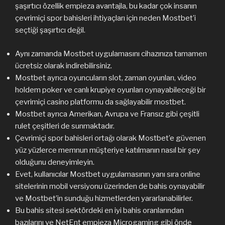
şaşırtıcı özellik empieza avantajla, bu kadar çok insanın
çevrimiçi spor bahisleri ihtiyaçları için neden Mostbet’i
seçtiği şaşırtıcı değil.
Aynı zamanda Mostbet uygulamasını cihazınıza tamamen
ücretsiz olarak indirebilirsiniz.
Mostbet ayrıca oyuncuların slot, zaman oyunları, video
holdem poker ve canlı krupiye oyunları oynayabileceği bir
çevrimiçi casino platformu da sağlayabilir mostbet.
Mostbet ayrıca Amerikan, Avrupa ve Fransız gibi çeşitli
rulet çeşitleri de sunmaktadır.
Çevrimiçi spor bahisleri ortağı olarak Mostbet’e güvenen
yüz yüzlerce memnun müşteriye katılmanın nasıl bir şey
olduğunu deneyimleyin.
Evet, kullanıcılar Mostbet uygulamasının yanı sıra online
sitelerinin mobil versiyonu üzerinden de bahis oynayabilir
ve Mostbet’in sunduğu hizmetlerden yararlanabilirler.
Bu bahis sitesi sektördeki en iyi bahis oranlarından
bazılarını ve NetEnt empieza Microgaming gibi önde