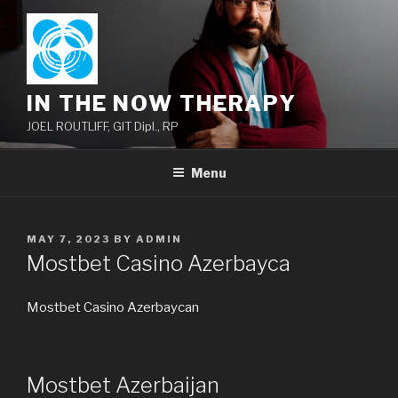
Skip
to
content
IN THE NOW THERAPY
JOEL ROUTLIFF, GIT Dipl., RP
Menu
POSTED
MAY 7, 2023
BY
ADMIN
ON
Mostbet Casino Azerbayca
Mostbet Casino Azerbaycan
Mostbet Azerbaijan