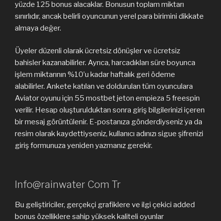
yüzde 125 bonus alacaklar. Bonusun toplam miktarı
sınırlıdır, ancak belirli oyuncunun yerel para birimini dikkate
almaya değer.
Üyeler düzenli olarak ücretsiz dönüşler ve ücretsiz
bahisler kazanabilirler. Ayrıca, harcadıkları süre boyunca
işlem miktarının %10’u kadar haftalık geri ödeme
alabilirler. Ankete katılan ve doldurulan tüm oyunculara
Aviator oyunu için 55 mostbet jeton empieza 5 freespin
verilir. Hesap oluşturulduktan sonra giriş bilgilerinizi içeren
bir mesaj görüntülenir. E-postanıza gönderdiyseniz ya da
resim olarak kaydettiyseniz, kullanıcı adınızı sigue şifrenizi
giriş formunuza yeniden yazmanız gerekir.
Info@rainwater Com Tr
Bu geliştiriciler, gerçekçi grafiklere ve ilgi çekici added
bonus özelliklere sahip yüksek kaliteli oyunlar