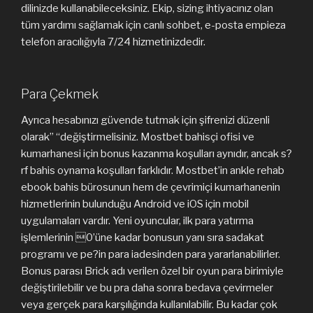
dilinizde kullanabileceksiniz. Ekip, sizing ihtiyacınız olan
tüm yardımı sağlamak için canlı sohbet, e-posta empieza
telefon aracılığıyla 7/24 hizmetinizdedir.
Para Çekmek
Ayrıca hesabınızı güvende tutmak için şifrenizi düzenli
olarak” “değiştirmelisiniz. Mostbet bahisçi ofisi ve
kumarhanesi için bonus kazanma koşulları aynıdır, ancak s?
rf bahis oynama koşulları farklıdır. Mostbet’in ankle rehab
ebook bahis bürosunun hem de çevrimiçi kumarhanenin
hizmetlerinin bulunduğu Android ve iOS için mobil
uygulamaları vardır. Yeni oyuncular, ilk para yatırma
işlemlerinin 0’üne kadar bonusun yanı sıra sadakat
programı ve pe?in para iadesinden para yararlanabilirler.
Bonus parası Brick adı verilen özel bir oyun para birimiyle
değiştirilebilir ve bu pra daha sonra bedava çevirmeler
veya gerçek para karşılığında kullanılabilir. Bu kadar çok