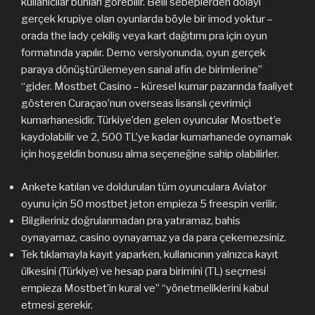
kullanıcılar bunları görebilir. Belli sebeplerden dolayı
gerçek krupiye olan oyunlarda böyle bir imod yoktur –
orada the lady çekiliş veya kart dağıtımı pra için oyun
formatında yapılır. Demo versiyonunda, oyun gerçek
paraya dönüştürülemeyen sanal afin de birimlerine”
“gider. Mostbet Casino – küresel kumar pazarında faaliyet
gösteren Curaçao’nun overseas lisanslı çevrimiçi
kumarhanesidir. Türkiye’den gelen oyuncular Mostbet’e
kaydolabilir ve 2, 500 TL’ye kadar kumarhanede oynamak
için hoşgeldin bonusu alma seçeneğine sahip olabilirler.
Ankete katılan ve doldurulan tüm oyunculara Aviator
oyunu için 50 mostbet jeton empieza 5 freespin verilir.
Bilgileriniz doğrulanmadan pra yatıramaz, bahis
oynayamaz, casino oynayamaz ya da para çekemezsiniz.
Tek tıklamayla kayıt yaparken, kullanıcının yalnızca kayıt
ülkesini (Türkiye) ve hesap para birimini (TL) seçmesi
empieza Mostbet’in kural ve” “yönetmeliklerini kabul
etmesi gerekir.