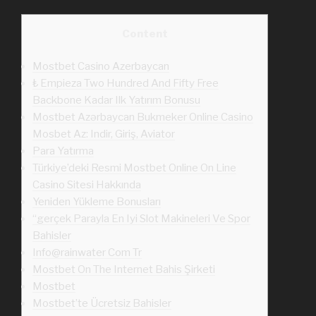
Content
Mostbet Casino Azerbaycan
₺ Empieza Two Hundred And Fifty Free
Backbone Kadar Ilk Yatırım Bonusu
Mostbet Azərbaycan Bukmeker Online Casino
Мosbet Az: Indir, Giriş, Aviator
Para Yatırma
Türkiye’deki Resmi Mostbet Online On Line
Casino Sitesi Hakkında
Yeniden Yükleme Bonusları
“gerçek Parayla En Iyi Slot Makineleri Ve Spor
Bahisler
Info@rainwater Com Tr
Mostbet On The Internet Bahis Şirketi
Mostbet
Mostbet’te Ücretsiz Bahisler