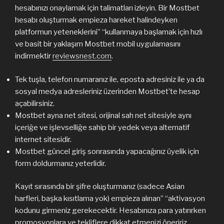
hesabınızı onaylamak için talimatları izleyin. Bir Mostbet
hesabı oluşturmak empieza hareket halindeyken
platformun yeteneklerini” “kullanmaya başlamak için hızlı
ve basit bir yaklaşım Mostbet mobil uygulamasını
indirmektir
reviewsnest.com
.
Tek tuşla, telefon numaranız ile, eposta adresiniz ile ya da
sosyal medya adresleriniz üzerinden Mostbet’te hesap
açabilirsiniz.
Mostbet ayna net sitesi, orijinal sah net sitesiyle aynı
içeriğe ve işlevselliğe sahip bir yedek veya alternatif
internet sitesidir.
Mostbet güncel giriş sonrasında yapacağınız üyelik için
form doldurmanız yeterlidir.
Kayıt sırasında bir şifre oluşturmanız (sadece Asian
harfleri, başka kısıtlama yok) empieza alınan” “aktivasyon
kodunu girmeniz gerekecektir. Hesabınıza para yatırırken
promosyonlara ve tekliflere dikkat etmenizi öneririz.