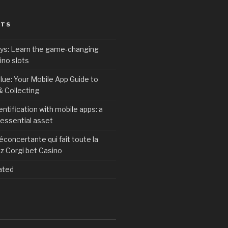
STS
ays: Learn the game-changing
ino slots
lue: Your Mobile App Guide to
 Collecting
entification with mobile apps: a
essential asset
éconcertante qui fait toute la
z Corgi bet Casino
ated