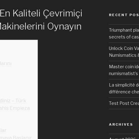
n Kaliteli Çevrimiçi
RECENT PO
Makinelerini Oynayın
Triumphant pl
secrets of cas
Unlock Coin Va
Numismatics &
arını
Master coin id
numismatist’s 
La simplicité d
différence che
iniz – Türk
Test Post Cre
Bahis Empieza
r
ARCHIVES
lar
amaya Başlanır