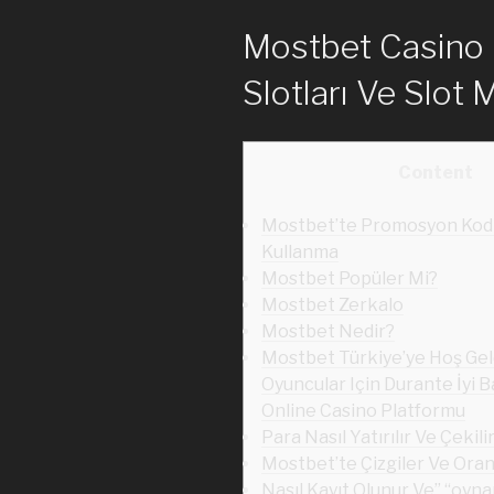
Mostbet Casino E
Slotları Ve Slot 
Content
Mostbet’te Promosyon Kodl
Kullanma
Mostbet Popüler Mi?
Mostbet Zerkalo
Mostbet Nedir?
Mostbet Türkiye’ye Hoş Geld
Oyuncular Için Durante İyi 
Online Casino Platformu
Para Nasıl Yatırılır Ve Çekili
Mostbet’te Çizgiler Ve Oran
Nasıl Kayıt Olunur Ve” “oyn