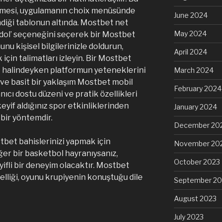
mesi, uygulamanın choix menüsünde
June 2024
diği tablonun altında. Mostbet net
May 2024
ydol’ seçeneğini seçerek bir Mostbet
unu kişisel bilgilerinizle doldurun,
April 2024
için talimatları izleyin. Bir Mostbet
 halindeyken platformun yeteneklerini
March 2024
 ve basit bir yaklaşım Mostbet mobil
February 2024
nıcı dostu düzeni ve pratik özellikleri
eyif aldığınız spor etkinliklerinden
January 2024
bir yöntemdir.
December 20
tbet bahislerinizi yapmak için
November 20
ğer bir basketbol hayranıysanız,
October 2023
fli bir deneyim olacaktır. Mostbet
elliği, oyunu krupiyenin konuştuğu dile
September 20
August 2023
July 2023