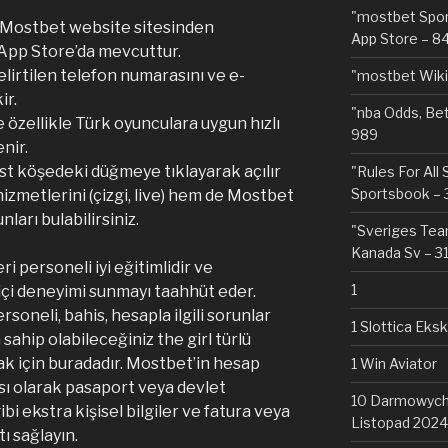
"‎mostbet Spo
 Mostbet website sitesinden
App Store – 8
u App Store’da mevcuttur.
elirtilen telefon numarasını ve e-
"mostbet Wiki
ir.
"nba Odds, Be
e özellikle Türk oyunculara uygun hızlı
989
nir.
t köşedeki düğmeye tıklayarak açılır
"Rules For All
Sportsbook – 
izmetlerini (çizgi, live) hem de Mostbet
nları bulabilirsiniz.
"Sveriges Team
Kanada Sv – 3
 personeli iyi eğitimlidir ve
1
miçi deneyimi sunmayı taahhüt eder.
oneli, bahis, hesapla ilgili sorunlar
1 Slottica Eks
sahip olabileceğiniz the girl türlü
ak için buradadır. Mostbet’in hesap
1 Win Aviator
sı olarak pasaport veya devlet
10 Darmowych 
ibi ekstra kişisel bilgiler ve fatura veya
Listopad 2024
ı sağlayın.