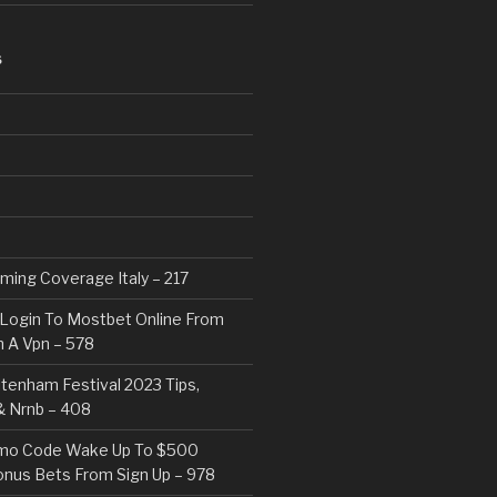
S
eaming Coverage Italy – 217
Login To Mostbet Online From
 A Vpn – 578
tenham Festival 2023 Tips,
& Nrnb – 408
mo Code Wake Up To $500
nus Bets From Sign Up – 978