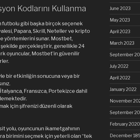
yon Kodlarını Kullanma
June 2023
May 2023
n futbolu gibi başka birçok seçenek
lesi, Papara, Skrill, Neteller ve kripto
April 2023
me yöntemlerini sunar. Mostbet,
March 2023
r şekilde gerçekleştirir, genellikle 24
rk oyuncular, Mostbet’in güvenilir
September 20
ler.
July 2022
le bir etkinliğin sonucuna veya bir
April 2022
ınız.
January 2022
İtalyanca, Fransızca, Portekizce dahil
klemektedir.
November 20
ak için şifrenizi düzenli olarak
September 2
February 2020
asit yolu, oyuncunun ikametgahının
December 18
a birimini seçmek için yeterli olan “tek