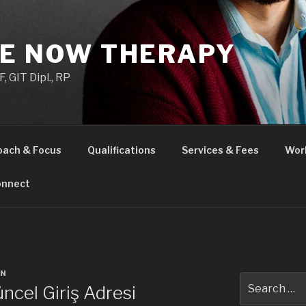
HE NOW THERAPY
 GIT Dipl., RP
oach & Focus
Qualifications
Services & Fees
Wor
nnect
IN
Search
ncel Giriş Adresi
for: