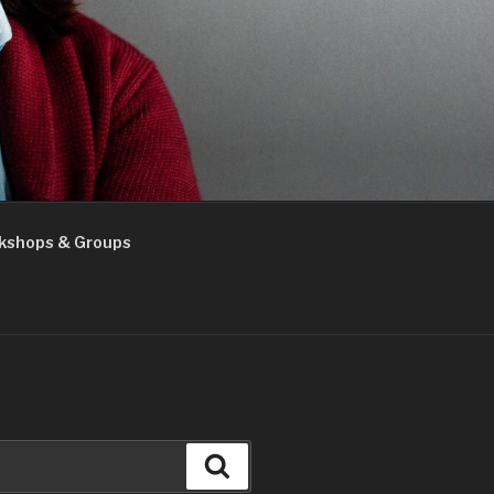
kshops & Groups
Search