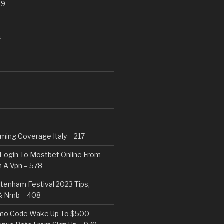
99
S
eaming Coverage Italy – 217
Login To Mostbet Online From
 A Vpn – 578
tenham Festival 2023 Tips,
& Nrnb – 408
mo Code Wake Up To $500