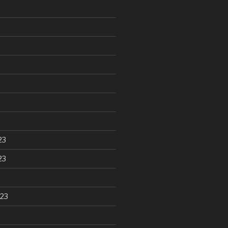
23
23
23