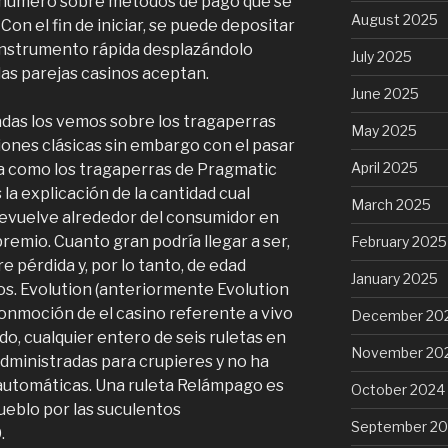
 el número sobre métodos de pago que se
August 2025
Con el fin de iniciar, se puede depositar
 instrumento rápida desplazándolo
July 2025
 las parejas casinos aceptan.
June 2025
adas los vemos sobre los tragaperras
May 2025
siones clásicas sin embargo con el pasar
April 2025
a como los tragaperras de Pragmatic
la explicación de la cantidad cual
March 2025
devuelve alrededor del consumidor en
emio. Cuanto gran podrí­a llegar a ser,
February 2025
 pérdida y, por lo tanto, de edad
January 2025
s. Evolution (anteriormente Evolution
onmoción de el casino referente a vivo
December 20
o, cualquier entero de seis ruletas en
November 20
 administradas para crupieres y no ha
 automáticas. Una ruleta Relámpago es
October 2024
pueblo por las suculentos
September 2
.