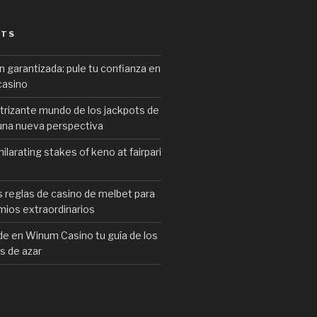
STS
garantizada: pule tu confianza en
casino
ctrizante mundo de los jackpots de
una nueva perspectiva
ilarating stakes of keno at fairpari
 reglas de casino de melbet para
mios extraordinarios
de en Winum Casino tu guía de los
s de azar