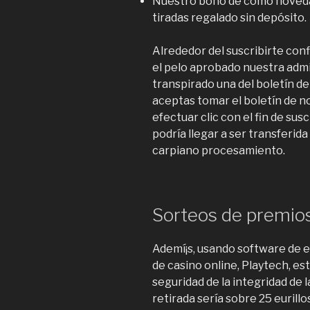
Nuestro bono de como noveda
tiradas regalado sin depósito.
Alrededor del suscribirte con
el pelo aprobado nuestra admi
transpirado una del boletín d
aceptas tomar el boletín de n
efectuar clic con el fin de sus
podrí­a llegar a ser transferida
carpiano procesamiento.
Sorteos de premios
Ademí¡s, usando software de e
de casino online, Playtech, e
seguridad de la integridad de l
retirada serí­a sobre 25 euril