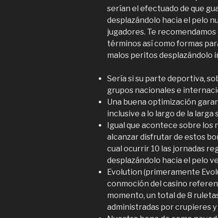
serí­an el efectuado de que gu
desplazándolo hacia el pelo n
jugadores. Te recomendamos qu
términos así­ como formas par
malos peritos desplazándolo i
Serí­a si su parte deportiva, s
grupos nacionales e internaci
Una buena optimización garant
inclusive a lo largo de la larg
Igual que acontece sobre los 
alcanzar disfrutar de estos
cual ocurrir 10 las jornadas r
desplazándolo hacia el pelo ver
Evolution (primeramente Evol
conmoción del casino referent
momento, un total de 8 ruletas
administradas por crupieres y