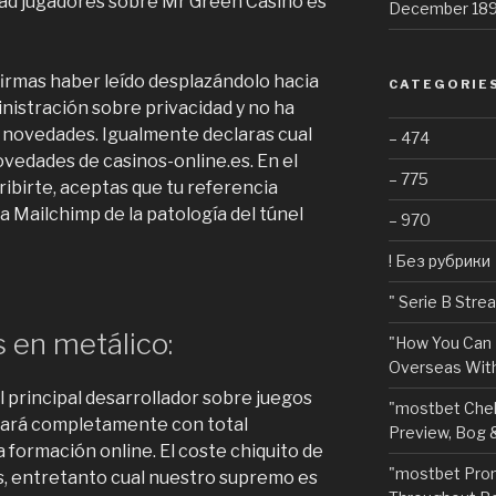
d jugadores sobre Mr Green Casino es
December 18
firmas haber leído desplazándolo hacia
CATEGORIE
nistración sobre privacidad y no ha
e novedades. Igualmente declaras cual
– 474
ovedades de casinos-online.es. En el
– 775
cribirte, aceptas que tu referencia
 a Mailchimp de la patologí­a del túnel
– 970
! Без рубрики
"️ Serie B Str
 en metálico:
"How You Can 
Overseas With
l principal desarrollador sobre juegos
"mostbet Chel
stará completamente con total
Preview, Bog 
a formación online. El coste chiquito de
"mostbet Pro
los, entretanto cual nuestro supremo es