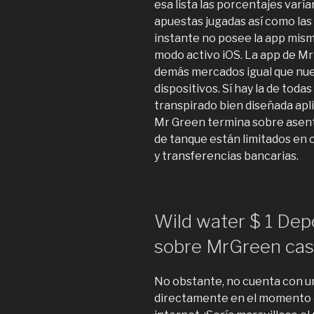
esa lista las porcentajes varía
apuestas jugadas así­ como las
instante no posee la app mis
modo activo iOS. La app de Mr
demás mercados igual que nue
dispositivos. Sí hay la de toda
transpirado bien diseñada apli
Mr Green termina sobre asent
de tanque están limitados en ca
y transferencias bancarias.
Wild water $ 1 Depó
sobre MrGreen casi
No obstante, no cuenta con una
directamente en el momento e