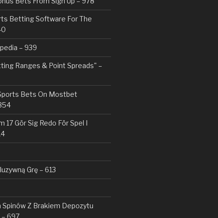
nus Bets From Sign Up – 978
rts Betting Software For The
40
pedia – 939
tting Ranges & Point Spreads" –
 Sports Bets On Mostbet
354
 17 Gör Sig Redo För Spel I
14
kluzywną Grę – 613
Spinów Z Brakiem Depozytu ️
 – 697