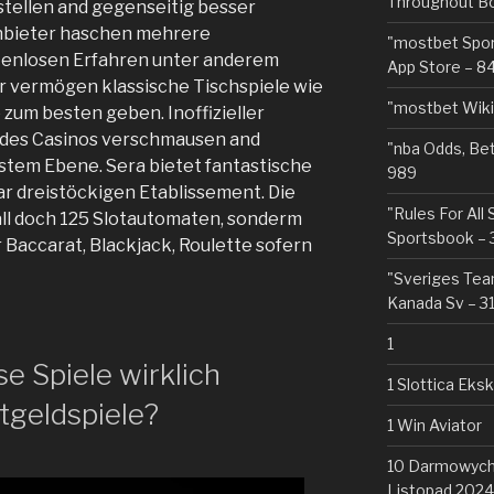
Throughout Bo
stellen and gegenseitig besser
nbieter haschen mehrere
"‎mostbet Spo
tenlosen Erfahren unter anderem
App Store – 8
r vermögen klassische Tischspiele wie
"mostbet Wiki
 zum besten geben. Inoffizieller
 des Casinos verschmausen and
"nba Odds, Be
stem Ebene. Sera bietet fantastische
989
ar dreistöckigen Etablissement. Die
"Rules For All
all doch 125 Slotautomaten, sonderm
Sportsbook – 
 Baccarat, Blackjack, Roulette sofern
"Sveriges Team
Kanada Sv – 3
1
e Spiele wirklich
1 Slottica Eks
tgeldspiele?
1 Win Aviator
10 Darmowych 
Listopad 2024