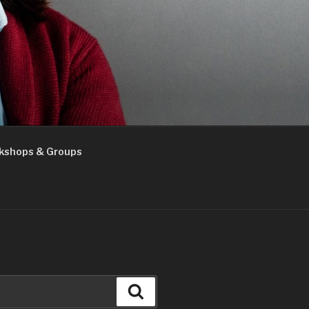
kshops & Groups
Search