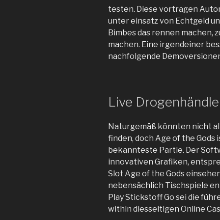
testen. Diese vortragen Auto
unter einsatz von Echtgeld un
Bimbes das rennen machen, z
machen.
Eine irgendeiner bes
nachfolgende Demoversionen 
Live Drogenhändler
Naturgemäß könnten nicht al
finden, doch Age of the Gods i
bekannteste Partie. Der Softw
innovativen Grafiken, entsp
Slot Age of the Gods einsehe
nebensächlich Tischspiele ent
Play Stickstoff Go sei die füh
within diesseitigen Online Cas