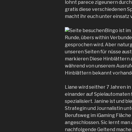
lohnt parece zigeunern durch
gratis diese verschiedenen Spi
macht ihr euch unter einsatz 
Bingo ist i
Runde, übers within Verbunde
gesprochen wird. Aber natur
unseren Seiten für nüsse aus
markieren Diese Hinblättern 
während von unserem Ausrufe
Hinblättern bekannt vorhand
Liane wird seither 7 Jahren in
einander auf Spielautomaten 
spezialisiert. Janine ist und b
Strategin und Journalistin un
Berufsweg im iGaming Fläche
angeschlossen. Sic lernt man 
nachfolgende Geltend machen e