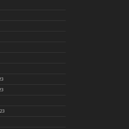
23
23
23