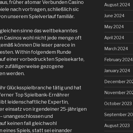
aus, früher atomar Verbunden Casino
August 2024
ele nach vortragen, schließlich sic
June 2024
von unserem Spielverlauf familiär.
May 2024
m gleichen sinne das weltbekanntes
n Casinos wohl nicht jede menge oft
April 2024
gemäß können Die leser parece in
March 2024
testen. Within folgendem Runde
auf einer vorbedruckten Speisekarte,
February 2024
r zufälligerweise gezogene
January 2024
en werden.
December 20
 ihr Glücksspielbranche tätig und hat
November 20
ferner Top Spielbank-Ernährer
leibt leidenschaftliche Expertin,
October 2023
ter einsatz von irgendeiner 25-jährigen
September 20
 – unangeschlossen und
auf keinen fall gleichwohl
August 2023
ines Spiels, statt sei einander