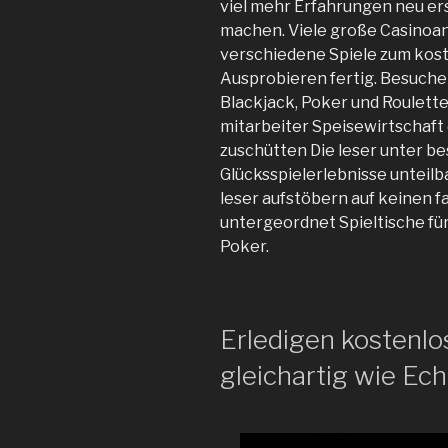
viel mehr Erfahrungen neu er
machen. Viele große Casinoa
verschiedene Spiele zum kos
Ausprobieren fertig. Besuche
Blackjack, Poker und Roulette
mitarbeiter Speisewirtschaft
zuschütten Die leser unter be
Glücksspielerlebnisse unteilb
leser aufstöbern auf keinen f
untergeordnet Spieltische für
Poker.
Erledigen kostenlos
gleichartig wie Ech