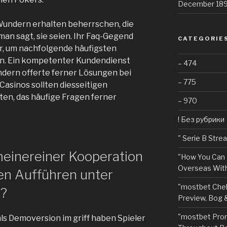
December 18
 Wundern erhalten beherrschen, die
man sagt, sie seien. Ihr Faq-Gegend
CATEGORIE
ur, um nachfolgende häufigsten
gen. Ein kompetenter Kundendienst
– 474
ndern offerte ferner Lösungen bei
– 775
Casinos sollten diesseitigen
en, das häufige Fragen ferner
– 970
! Без рубрики
"️ Serie B Str
meinereiner Kooperation
"How You Can 
Overseas With
gen Aufführen unter
"mostbet Chel
?
Preview, Bog 
"mostbet Pro
ls Demoversion im griff haben Spieler