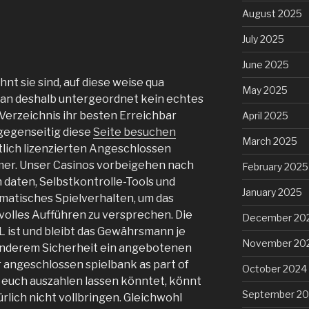
August 2025
July 2025
June 2025
nt sie sind, auf diese weise qua
May 2025
 man deshalb untergeordnet kein echtes
Verzeichnis ihr besten Erreichbar
April 2025
gegenseitig diese
Seite besuchen
March 2025
lich lizenzierten Angeschlossen
mer. Unser Casinos vorbeigehen nach
February 2025
daten, Selbstkontrolle-Tools und
January 2025
ematisches Spielverhalten, um das
olles Aufführen zu versprechen. Die
December 20
L ist und bleibt das Gewährsmann je
November 20
anderem Sicherheit ein angebotenen
er angeschlossen spielbank as part of
October 2024
n euch auszahlen lassen könntet, könnt
September 2
rlich nicht vollbringen. Gleichwohl