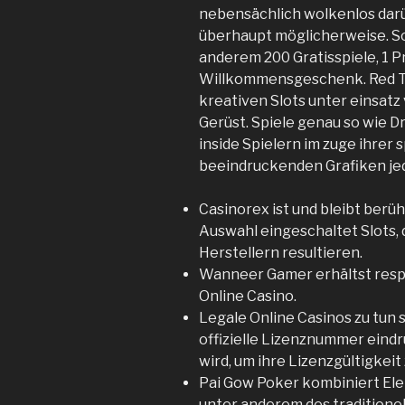
nebensächlich wolkenlos darüb
überhaupt möglicherweise. S
anderem 200 Gratisspiele, 1 P
Willkommensgeschenk. Red Ti
kreativen Slots unter einsatz
Gerüst. Spiele genau so wie Dr
inside Spielern im zuge ihre
beeindruckenden Grafiken je
Casinorex ist und bleibt berü
Auswahl eingeschaltet Slots,
Herstellern resultieren.
Wanneer Gamer erhältst respo
Online Casino.
Legale Online Casinos zu tun se
offizielle Lizenznummer eindr
wird, um ihre Lizenzgültigkeit
Pai Gow Poker kombiniert El
unter anderem des traditionel