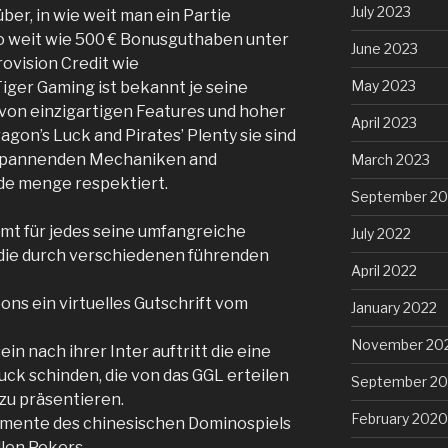
July 2023
er, in wie weit man ein Partie
o weit wie 500 € Bonusguthaben unter
June 2023
rovision Credit wie
May 2023
ger Gaming ist bekannt je seine
 von einzigartigen Features und hoher
April 2023
agon’s Luck and Pirates’ Plenty sie sind
r spannenden Mechaniken and
March 2023
de menge respektiert.
September 20
hmt für jedes seine umfangreiche
July 2022
 die durch verschiedenen führenden
April 2022
ns ein virtuelles Gutschrift vom
January 2022
November 20
in nach ihrer Inter auftritt die eine
uck schinden, die von das GGL erteilen
September 2
 zu präsentieren.
February 2020
emente des chinesischen Dominospiels
len Pokers.