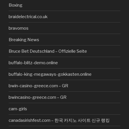
Boxing
braidelectrical.co.uk
bravomos
Breaking News
Bruce Bet Deutschland – Offizielle Seite
buffalo-blitz-demo.online
buffalo-king-megaways-gokkasten.online
bwin-casino-greece.com – GR
bwincasino-greece.com – GR
cam-girls
canadasirishfest.com – 한국 카지노 사이트 신규 랭킹