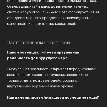
обещающие изменить наше представление об играх.
От передовых геймпадов до интеллектуальных
систем и beyond решений — всё это формирует новый
стандарт в мире игр, предоставляя неизведанные
ранее возможности для пользователей.
Часто задаваемые вопросы
Какой потенциал имеет виртуальная
реальность для будущего игр?
Виртуальная реальность открывает перед игроками
возможности полного погружения, позволяя не
только видеть, но и взаимодействовать с
виртуальными мирами на новом уровне.
Как изменились геймпады за последние годы?