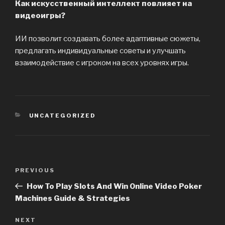
Как искусственный интеллект повлияет на
видеоигры?
ИИ позволит создавать более адаптивные сюжеты,
предлагать индивидуальные советы и улучшать
взаимодействие с игроком на всех уровнях игры.
CATEGORIES
UNCATEGORIZED
Post
PREVIOUS
Previous
navigation
Post
How To Play Slots And Win Online Video Poker
Machines Guide & Strategies
NEXT
Next