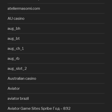
ateliermasomi.com
AU casino
aug_bh
aug_bt
aug_ch_1
aug_rb
aug_slot_2
Australian casino
Aviator
aviator brazil
Aviator Game Sites Spribe Год – 892