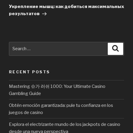
Post
Укрепление мышц: как добиться максимальных
результатов
Search
Searc
for:
RECENT POSTS
Mastering 슈가 러쉬 1000: Your Ultimate Casino
Gambling Guide
Obtén emoción garantizada: pule tu confianza en los
juegos de casino
Explora el electrizante mundo de los jackpots de casino
desde una nueva perspectiva