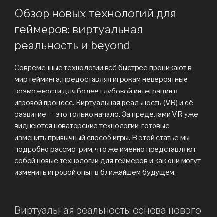
Обзор новых технологий для
геймеров: виртуальная
реальность и beyond
Современные технологии всё быстрее проникают в
мир гейминга, предоставляя игрокам невероятные
возможности для более глубокой интеграции в
игровой процесс. Виртуальная реальность (VR) и её
развитие — это только начало. За пределами VR уже
виднеются новаторские технологии, готовые
изменить привычный способ игры. В этой статье мы
подробно рассмотрим, что же именно представляют
собой новые технологии для геймеров и как они могут
изменить игровой опыт в ближайшем будущем.
Виртуальная реальность: основа нового