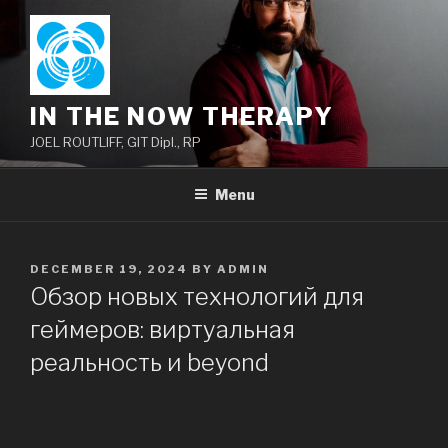
Skip
to
content
IN THE NOW THERAPY
JOEL ROUTLIFF, GIT Dipl., RP
Menu
POSTED
DECEMBER 19, 2024
BY
ADMIN
ON
Обзор новых технологий для
геймеров: виртуальная
реальность и beyond