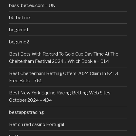
bass-bet.eu.com – UK
bbrbet mx
bcgame1
bcgame2
Best Bets With Regard To Gold Cup Day Time At The
Cheltenham Festival 2024 » Which Bookie – 914
Best Cheltenham Betting Offers 2024 Claim In £413
Free Bets – 761
Best New York Equine Racing Betting Web Sites
October 2024 – 434
bestappstrading
Bet on red casino Portugal