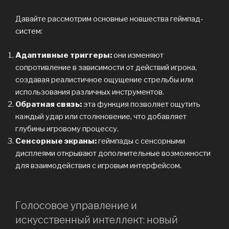
Давайте рассмотрим основные новшества геймпад-
систем:
Адаптивные триггеры:
они изменяют
сопротивление в зависимости от действий игрока,
создавая реалистичное ощущение стрельбы или
использования различных инструментов.
Обратная связь:
эта функция позволяет ощутить
каждый удар или столкновение, что добавляет
глубины игровому процессу.
Сенсорные экраны:
геймпады с сенсорными
дисплеями открывают дополнительные возможности
для взаимодействия с игровым интерфейсом.
Голосовое управление и
искусственный интеллект: новый