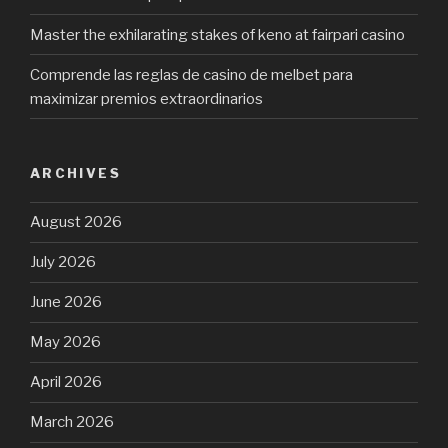
Master the exhilarating stakes of keno at fairpari casino
Comprende las reglas de casino de melbet para
maximizar premios extraordinarios
ARCHIVES
August 2026
July 2026
June 2026
May 2026
April 2026
March 2026