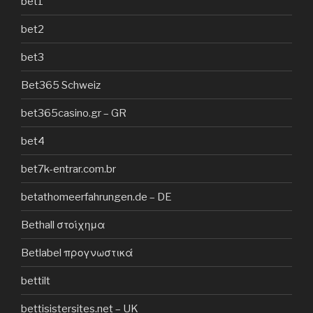
bet1
bet2
bet3
Bet365 Schweiz
bet365casino.gr – GR
bet4
bet7k-entrar.com.br
betathomeerfahrungen.de – DE
Bethall στοίχημα
Betlabel προγνωστικά
bettilt
bettisistersites.net – UK