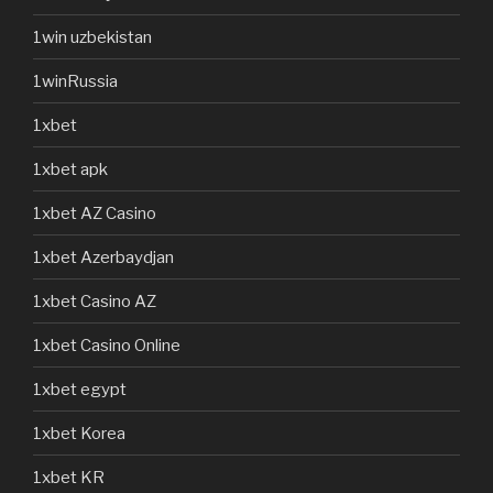
1win uzbekistan
1winRussia
1xbet
1xbet apk
1xbet AZ Casino
1xbet Azerbaydjan
1xbet Casino AZ
1xbet Casino Online
1xbet egypt
1xbet Korea
1xbet KR