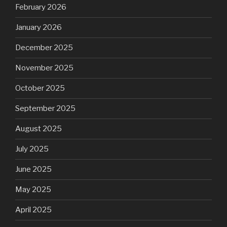
February 2026
January 2026
December 2025
November 2025
October 2025
September 2025
August 2025
July 2025
June 2025
May 2025
April 2025