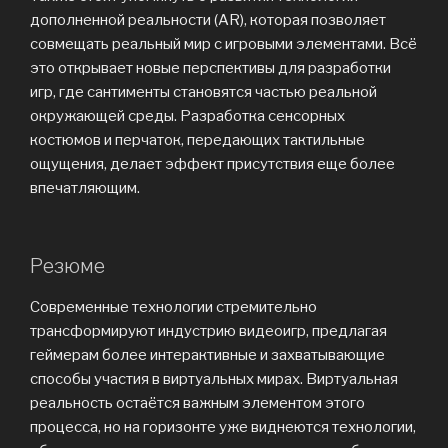
дополненной реальности (AR), которая позволяет
совмещать реальный мир с игровыми элементами. Всё
это открывает новые перспективы для разработки
игр, где сантименты становятся частью реальной
окружающей среды. Разработка сенсорных
костюмов и перчаток, передающих тактильные
ощущения, делает эффект присутствия еще более
впечатляющим.
Резюме
Современные технологии стремительно
трансформируют индустрию видеоигр, предлагая
геймерам более интерактивные и захватывающие
способы участия в виртуальных мирах. Виртуальная
реальность остаётся важным элементом этого
процесса, но на горизонте уже виднеются технологии,