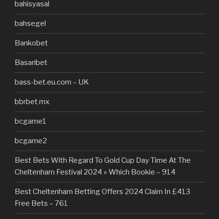
bahisyasal
bahsegel
Bankobet
Basaribet
bass-bet.eu.com – UK
bbrbet mx
bcgame1
bcgame2
Best Bets With Regard To Gold Cup Day Time At The
Cheltenham Festival 2024 » Which Bookie – 914
Best Cheltenham Betting Offers 2024 Claim In £413
Free Bets – 761