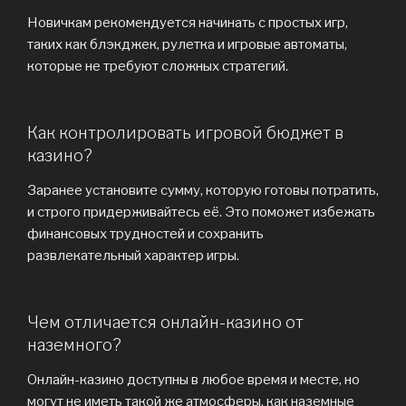
Новичкам рекомендуется начинать с простых игр,
таких как блэкджек, рулетка и игровые автоматы,
которые не требуют сложных стратегий.
Как контролировать игровой бюджет в
казино?
Заранее установите сумму, которую готовы потратить,
и строго придерживайтесь её. Это поможет избежать
финансовых трудностей и сохранить
развлекательный характер игры.
Чем отличается онлайн-казино от
наземного?
Онлайн-казино доступны в любое время и месте, но
могут не иметь такой же атмосферы, как наземные