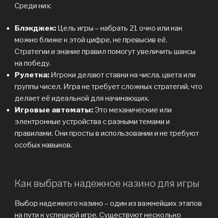
Среди них:
Блэкджек:
Цель игры – набрать 21 очко или как
можно ближе к этой цифре, не превысив её.
Стратегии и знание правил помогут увеличить шансы
на победу.
Рулетка:
Игроки делают ставки на числа, цвета или
группы чисел. Игра не требует сложных стратегий, что
делает её идеальной для начинающих.
Игровые автоматы:
Это механические или
электронные устройства с разными темами и
правилами. Они просты в использовании и не требуют
особых навыков.
Как выбрать надежное казино для игры
Выбор надежного казино – один из важнейших этапов
на пути к успешной игре. Существуют несколько