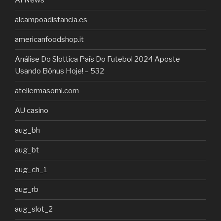
AI News
alcampoadistancia.es
americanfoodshop.it
Análise Do Slottica País Do Futebol 2024 Aposte
Usando Bônus Hoje! – 532
ateliermasomi.com
AU casino
aug_bh
aug_bt
aug_ch_1
aug_rb
aug_slot_2