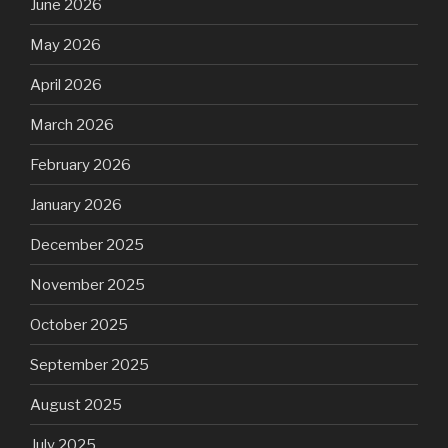
June 2026
May 2026
April 2026
March 2026
February 2026
January 2026
December 2025
November 2025
October 2025
September 2025
August 2025
July 2025