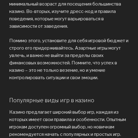
минимальный возраст для посещения большинства
казино. Во-вторых, изучите дресс-код и правила
поведения, которые могут варьироваться в
зависимости от заведения.
Помимо этого, установите для себя игровой бюджет и
строго его придерживайтесь. Азартные игры могут
увлечь, и важно не выйти за пределы своих
финансовых возможностей. Помните, что успех в
казино – это не только везение, но и умение
контролировать ситуации и свои эмоции.
Популярные виды игр в казино
Казино предлагает широкий выбор игр, каждая из
которых имеет свои правила и особенности. Опытным
игрокам доступен огромный выбор, но новичкам
рекомендуется начать с популярных и простых игр.