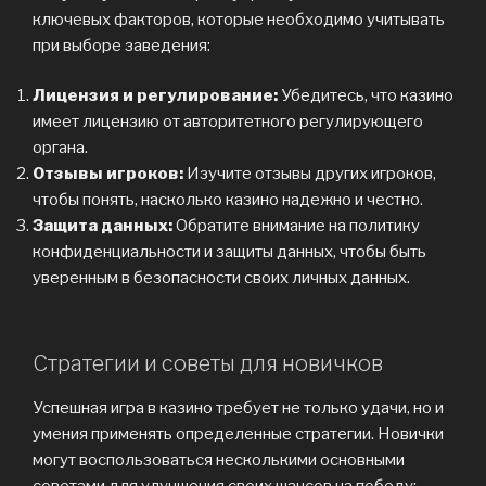
ключевых факторов, которые необходимо учитывать
при выборе заведения:
Лицензия и регулирование:
Убедитесь, что казино
имеет лицензию от авторитетного регулирующего
органа.
Отзывы игроков:
Изучите отзывы других игроков,
чтобы понять, насколько казино надежно и честно.
Защита данных:
Обратите внимание на политику
конфиденциальности и защиты данных, чтобы быть
уверенным в безопасности своих личных данных.
Стратегии и советы для новичков
Успешная игра в казино требует не только удачи, но и
умения применять определенные стратегии. Новички
могут воспользоваться несколькими основными
советами для улучшения своих шансов на победу: