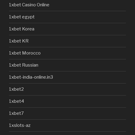
1xbet Casino Online
1xbet egypt
1xbet Korea
1xbet KR
1xbet Morocco
1xbet Russian
1xbet-india-online.in3
1xbet2
1xbet4
1xbet7
1xslots-az