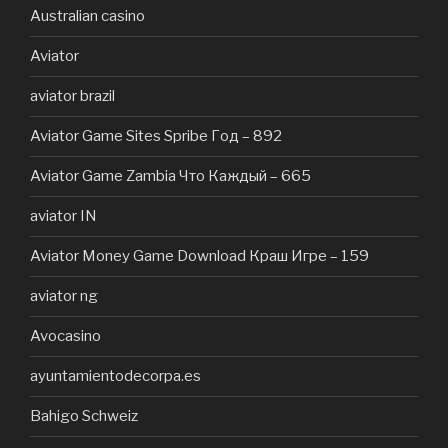
Australian casino
Aviator
aviator brazil
Aviator Game Sites Spribe Год – 892
Aviator Game Zambia Что Каждый – 665
aviator IN
Aviator Money Game Download Краш Игре – 159
aviator ng
Avocasino
ayuntamientodecorpa.es
Bahigo Schweiz