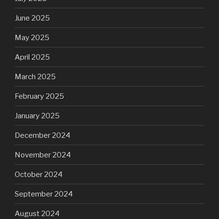
June 2025
May 2025
April 2025
March 2025
February 2025
January 2025
December 2024
November 2024
October 2024
September 2024
August 2024