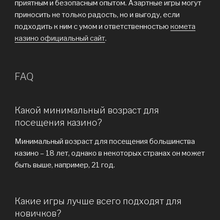
приятным и безопасным опытом. Азартные игры могут
приносить не только радость, но и выгоду, если
подходить к ним с умом и ответственностью
комета
казино официальный сайт
.
FAQ
Какой минимальный возраст для
посещения казино?
Минимальный возраст для посещения большинства
казино – 18 лет, однако в некоторых странах он может
быть выше, например, 21 год.
Какие игры лучше всего подходят для
новичков?