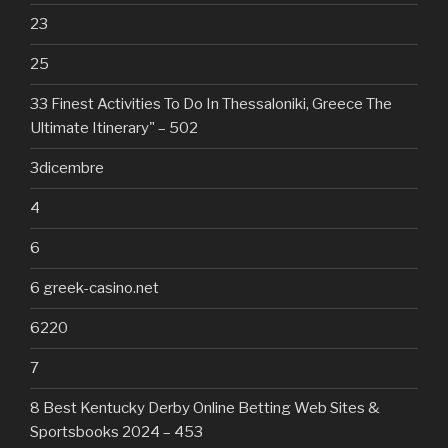
23
25
33 Finest Activities To Do In Thessaloniki, Greece The
Ultimate Itinerary" – 502
3dicembre
4
6
6 greek-casino.net
6220
7
8 Best Kentucky Derby Online Betting Web Sites &
Sportsbooks 2024 – 453